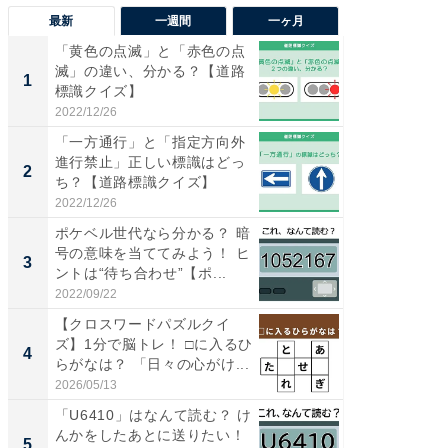
最新
一週間
一ヶ月
「黄色の点滅」と「赤色の点
【兵庫
滅」の違い、分かる？【道路
ーメン
1
1
標識クイズ】
再現した
道...
2022/12/26
2026/08/0
「一方通行」と「指定方向外
【三重
進行禁止」正しい標識はどっ
の直営
2
2
ち？【道路標識クイズ】
ダ大判焼
伊...
2022/12/26
2026/08/0
ポケベル世代なら分かる？ 暗
【千葉県
号の意味を当ててみよう！ ヒ
級マー
3
3
ントは“待ち合わせ”【ポ...
ノベし
ー...
2022/09/22
2026/08/0
【クロスワードパズルクイ
ステラ
ズ】1分で脳トレ！ □に入るひ
詰め放題
4
4
らがなは？ 「日々の心がけ...
00円で「
2026/05/13
2026/08/0
「U6410」はなんて読む？ け
立山連
んかをしたあとに送りたい！
風呂に、
5
5