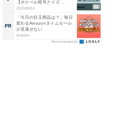
【ポケベル暗号クイズ...
層水風
帰...
2023/08/14
2026/08/0
「今日の目玉商品は？」毎日
「今日
変わるAmazonタイムセール
変わるA
PR
PR
が見逃せない
が見逃
Amazon
Amazon
Recommended by