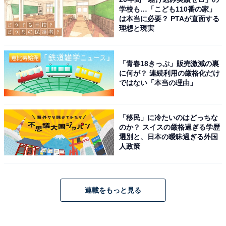
学校も…「こども110番の家」
は本当に必要？ PTAが直面する
理想と現実
「青春18きっぷ」販売激減の裏
に何が？ 連続利用の厳格化だけ
ではない「本当の理由」
「移民」に冷たいのはどっちな
のか？ スイスの厳格過ぎる学歴
選別と、日本の曖昧過ぎる外国
人政策
連載をもっと見る