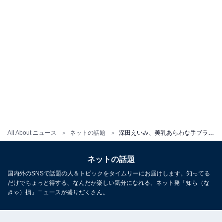
All About ニュース
ネットの話題
深田えいみ、美乳あらわな手ブラの入浴ショット披露！ 「めっちゃエロい」「朝からヤバいです」
ネットの話題
国内外のSNSで話題の人＆トピックをタイムリーにお届けします。知ってる
だけでちょっと得する、なんだか楽しい気分になれる、ネット発「知ら（な
きゃ）損」ニュースが盛りだくさん。