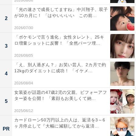
2026/08/06
「光の速さで成長してますね」中川翔子、双子
が10カ月に！ 「はやいいいい この前...
2
2026/07/30
「ポケモンで言う進化」女性タレント、25キ
ロ増量ショットに反響！ 「全然パーツ埋...
3
2026/08/05
「え、別人過ぎん？」お笑い芸人、2カ月で約
12kgのダイエットに成功！ 「イケメ...
4
2026/08/04
女装姿が話題の47歳2児の父親、ビフォーアフ
ター姿を公開！ 「素顔もお美しくて納...
5
2025/06/12
カードローン50万円以上の人は、返済を3～6
ヶ月停止して『大幅に減額してから返済...
PR