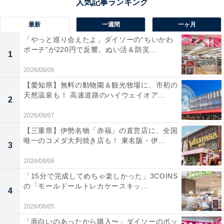
最新
一週間
一ヶ月
「やっと巡り会えたよ」ダイソーの“ちいかわ
ポーチ”が220円で反響。ぬい活＆防災...
1
2026/08/06
【愛知県】無料の動物園＆観光牧場に、市初の
天然温泉も！ 高速道路のハイウェイオア...
2
2026/08/07
【三重県】伊勢名物「赤福」の直営店に、全国
唯一のコメダ大判焼き店も！ 東名阪・伊...
3
2026/08/06
「15分で完成してめちゃ楽しかった」3COINS
の「モールドールトレカケースキッ...
4
2026/08/05
「面白いのあったから購入〜」ダイソーのポッ