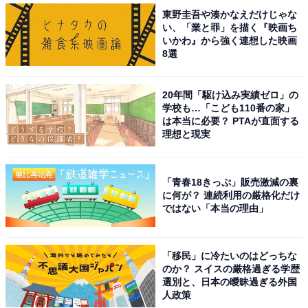
東野圭吾や湊かなえだけじゃな
い、「業と罪」を描く『映画ち
いかわ』から強く連想した映画
8選
20年間「駆け込み実績ゼロ」の
学校も…「こども110番の家」
は本当に必要？ PTAが直面する
理想と現実
「青春18きっぷ」販売激減の裏
に何が？ 連続利用の厳格化だけ
ではない「本当の理由」
「移民」に冷たいのはどっちな
のか？ スイスの厳格過ぎる学歴
選別と、日本の曖昧過ぎる外国
人政策