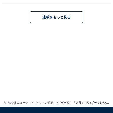
連載をもっと見る
All About ニュース
ネットの話題
冨永愛、『大奥』でのブチギレショットに反響！ 「最高にかっこよかったです」「スカッとしました」