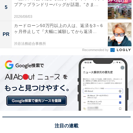
プアップランドリーバッグが話題。“さま...
5
2026/08/03
カードローン50万円以上の人は、返済を3～6
ヶ月停止して『大幅に減額してから返済...
PR
渋谷法務総合事務所
Recommended by
注目の連載