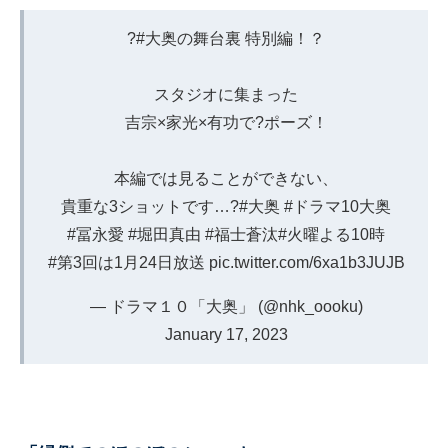
?
#大奥の舞台裏
特別編！？
スタジオに集まった
吉宗×家光×有功で?ポーズ！
本編では見ることができない、
貴重な3ショットです…?
#大奥
#ドラマ10大奥
#冨永愛
#堀田真由
#福士蒼汰
#火曜よる10時
#第3回は1月24日放送
pic.twitter.com/6xa1b3JUJB
— ドラマ１０「大奥」 (@nhk_oooku)
January 17, 2023