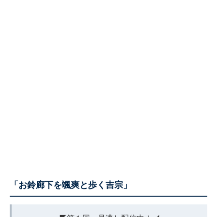
「お鈴廊下を颯爽と歩く吉宗」