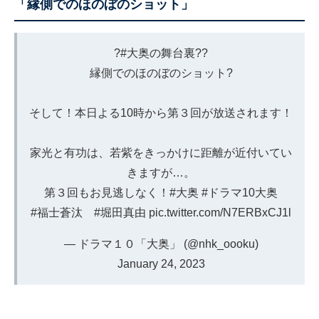
「縁側でのほのぼのショット」
?
#大奥の舞台裏
??
縁側でのほのぼのショット?
そして！本日よる10時から第３回が放送されます！
家光と有功は、若紫をきっかけに距離が近付いてい
きますが…。
第３回もお見逃しなく！
#大奥
#ドラマ10大奥
#福士蒼汰
#堀田真由
pic.twitter.com/N7ERBxCJ1l
— ドラマ１０「大奥」 (@nhk_oooku)
January 24, 2023