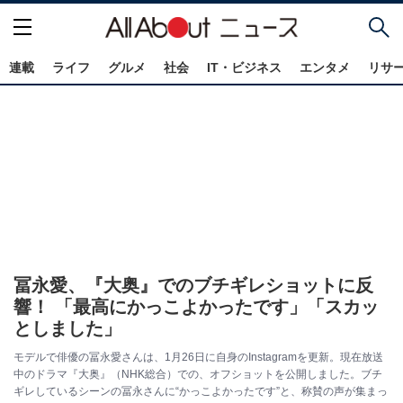
連載
ライフ
グルメ
社会
IT・ビジネス
エンタメ
リサ
冨永愛、『大奥』でのブチギレショットに反
響！ 「最高にかっこよかったです」「スカッ
としました」
モデルで俳優の冨永愛さんは、1月26日に自身のInstagramを更新。現在放送
中のドラマ『大奥』（NHK総合）での、オフショットを公開しました。ブチ
ギレしているシーンの冨永さんに“かっこよかったです”と、称賛の声が集まっ