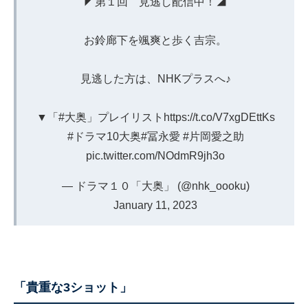
◤第１回 見逃し配信中！◢
お鈴廊下を颯爽と歩く吉宗。
見逃した方は、NHKプラスへ♪
▼「
#大奥
」プレイリスト
https://t.co/V7xgDEttKs
#ドラマ10大奥
#冨永愛
#片岡愛之助
pic.twitter.com/NOdmR9jh3o
— ドラマ１０「大奥」 (@nhk_oooku)
January 11, 2023
「貴重な3ショット」