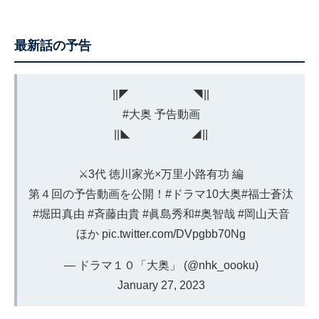
最新話の予告
||◤ ◥||
#大奥
予告動画
||◣ ◢||
⚔3代 徳川家光×万里小路有功 編
第４回の予告動画を公開！
#ドラマ10大奥
#福士蒼汰
#堀田真由
#斉藤由貴
#眞島秀和
#奥智哉
#岡山天音
ほか
pic.twitter.com/DVpgbb70Ng
— ドラマ１０「大奥」 (@nhk_oooku)
January 27, 2023