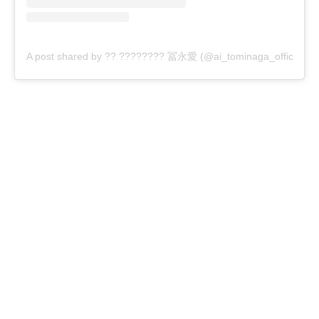
A post shared by ?? ???????? 冨永愛 (@ai_tominaga_official)