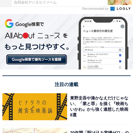
合同会社デジタルファーム
Recommended by
注目の連載
東野圭吾や湊かなえだけじゃな
い、「業と罪」を描く『映画ち
いかわ』から強く連想した映画
8選
20年間「駆け込み実績ゼロ」の