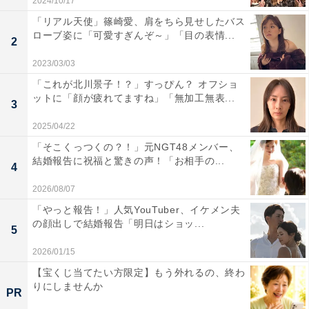
2024/10/17
「リアル天使」篠崎愛、肩をちら見せしたバス
ローブ姿に「可愛すぎんぞ～」「目の表情...
2
2023/03/03
「これが北川景子！？」すっぴん？ オフショ
ットに「顔が疲れてますね」「無加工無表...
3
2025/04/22
「そこくっつくの？！」元NGT48メンバー、
結婚報告に祝福と驚きの声！「お相手の...
4
2026/08/07
「やっと報告！」人気YouTuber、イケメン夫
の顔出しで結婚報告「明日はショッ...
5
2026/01/15
【宝くじ当てたい方限定】もう外れるの、終わ
りにしませんか
PR