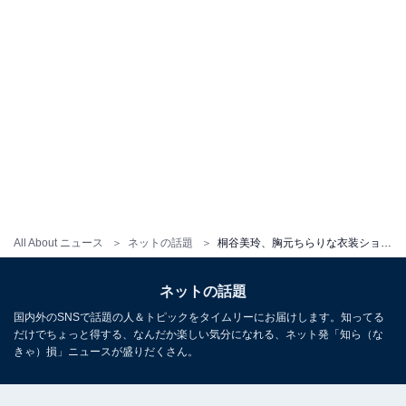
All About ニュース
ネットの話題
桐谷美玲、胸元ちらりな衣装ショット公開！ リップを塗る色っぽい姿に「どえらい美人」「本当に人妻！？」
ネットの話題
国内外のSNSで話題の人＆トピックをタイムリーにお届けします。知ってる
だけでちょっと得する、なんだか楽しい気分になれる、ネット発「知ら（な
きゃ）損」ニュースが盛りだくさん。