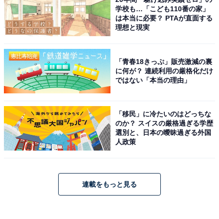
学校も…「こども110番の家」
は本当に必要？ PTAが直面する
理想と現実
「青春18きっぷ」販売激減の裏
に何が？ 連続利用の厳格化だけ
ではない「本当の理由」
「移民」に冷たいのはどっちな
のか？ スイスの厳格過ぎる学歴
選別と、日本の曖昧過ぎる外国
人政策
連載をもっと見る