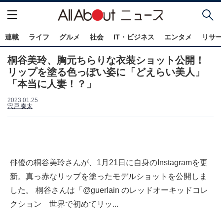
連載
ライフ
グルメ
社会
IT・ビジネス
エンタメ
リサ
桐谷美玲、胸元ちらりな衣装ショット公開！
リップを塗る色っぽい姿に「どえらい美人」
「本当に人妻！？」
2023.01.25
宍戸 奏太
俳優の桐谷美玲さんが、1月21日に自身のInstagramを更
新。真っ赤なリップを塗ったモデルショットを公開しま
した。 桐谷さんは「@guerlain のレッドオーキッドコレ
クション 世界で初めてリッ...