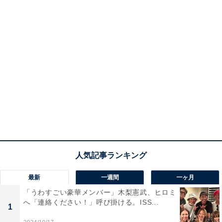
最新
一週間
一ヶ月
「うわすごい豪華メンバー」木梨憲武、ヒロミ
へ「連絡ください！」呼び掛ける。ISS...
1