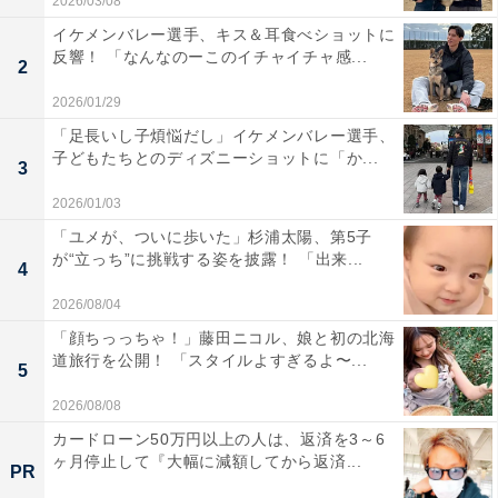
2026/03/08
イケメンバレー選手、キス＆耳食べショットに
反響！ 「なんなのーこのイチャイチャ感...
2
2026/01/29
「足長いし子煩悩だし」イケメンバレー選手、
子どもたちとのディズニーショットに「か...
3
2026/01/03
「ユメが、ついに歩いた」杉浦太陽、第5子
が“立っち”に挑戦する姿を披露！ 「出来...
4
2026/08/04
「顔ちっっちゃ！」藤田ニコル、娘と初の北海
道旅行を公開！ 「スタイルよすぎるよ〜...
5
2026/08/08
カードローン50万円以上の人は、返済を3～6
ヶ月停止して『大幅に減額してから返済...
PR