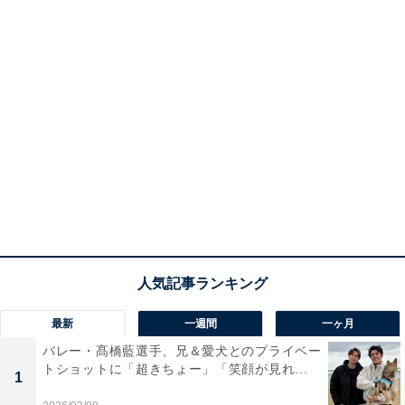
最新
一週間
一ヶ月
バレー・髙橋藍選手、兄＆愛犬とのプライベー
トショットに「超きちょー」「笑顔が見れ...
1