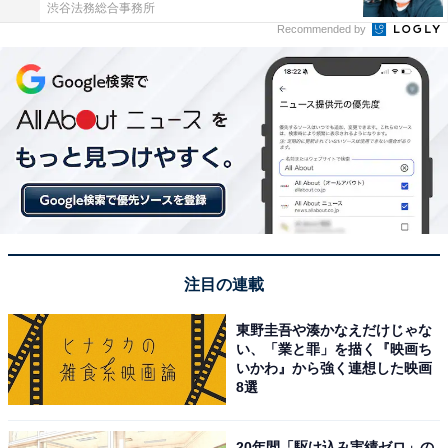
渋谷法務総合事務所
Recommended by
注目の連載
東野圭吾や湊かなえだけじゃな
い、「業と罪」を描く『映画ち
いかわ』から強く連想した映画
8選
20年間「駆け込み実績ゼロ」の