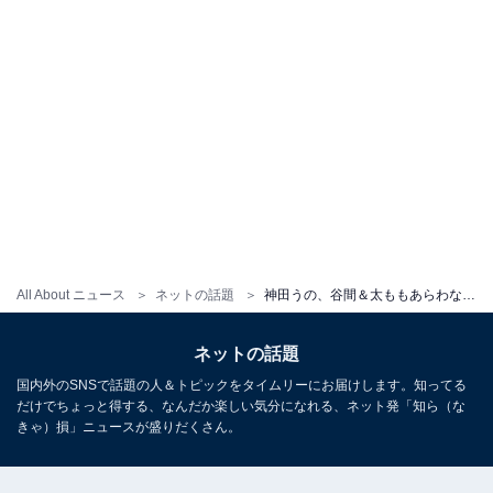
All About ニュース
ネットの話題
神田うの、谷間＆太ももあらわなナイトブラ姿を披露！ スタイル抜群の美ボディ際立つ露出多めショット
ネットの話題
国内外のSNSで話題の人＆トピックをタイムリーにお届けします。知ってる
だけでちょっと得する、なんだか楽しい気分になれる、ネット発「知ら（な
きゃ）損」ニュースが盛りだくさん。