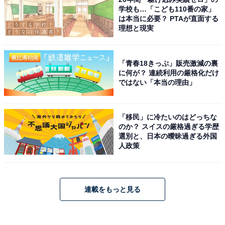
学校も…「こども110番の家」
は本当に必要？ PTAが直面する
理想と現実
「青春18きっぷ」販売激減の裏
に何が？ 連続利用の厳格化だけ
ではない「本当の理由」
「移民」に冷たいのはどっちな
のか？ スイスの厳格過ぎる学歴
選別と、日本の曖昧過ぎる外国
人政策
連載をもっと見る