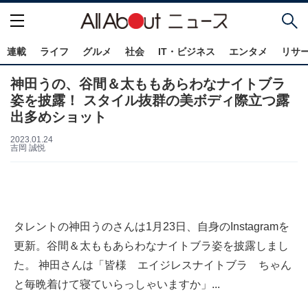
連載
ライフ
グルメ
社会
IT・ビジネス
エンタメ
リサ
神田うの、谷間＆太ももあらわなナイトブラ
姿を披露！ スタイル抜群の美ボディ際立つ露
出多めショット
2023.01.24
吉岡 誠悦
タレントの神田うのさんは1月23日、自身のInstagramを
更新。谷間＆太ももあらわなナイトブラ姿を披露しまし
た。 神田さんは「皆様 エイジレスナイトブラ ちゃん
と毎晩着けて寝ていらっしゃいますか」...