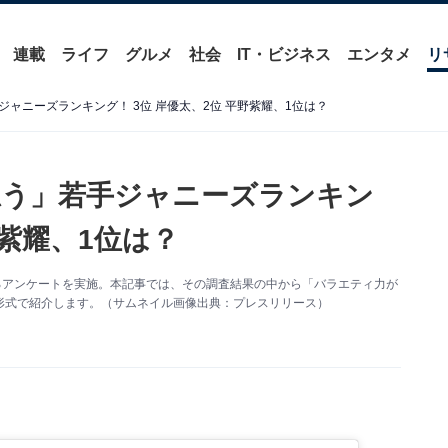
連載
ライフ
グルメ
社会
IT・ビジネス
エンタメ
リ
ャニーズランキング！ 3位 岸優太、2位 平野紫耀、1位は？
思う」若手ジャニーズランキン
野紫耀、1位は？
に関するアンケートを実施。本記事では、その調査結果の中から「バラエティ力が
形式で紹介します。（サムネイル画像出典：プレスリリース）