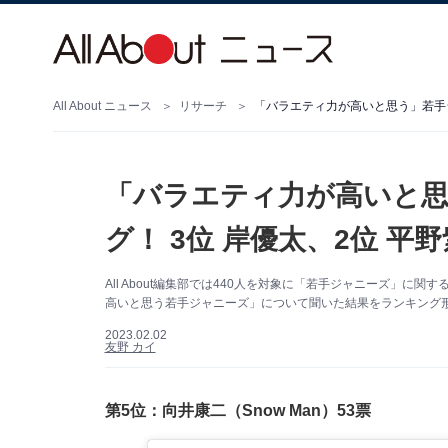
All About ニュース
リサーチ
「バラエティ力が高いと思う」若手ジ
「バラエティ力が高いと
グ！ 3位 岸優太、2位 平
All About編集部では440人を対象に「若手ジャニーズ」
高いと思う若手ジャニーズ」について聞いた結果をランキング
2023.02.02
友野 カイ
第5位：向井康二（Snow Man）53票