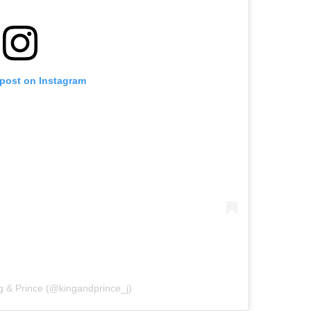
 post on Instagram
g & Prince (@kingandprince_j)