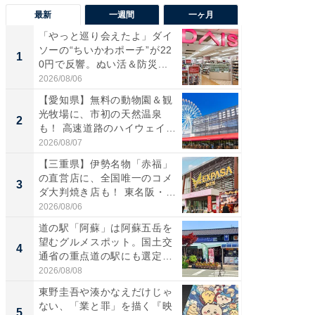
最新
一週間
一ヶ月
「やっと巡り会えたよ」ダイ
【兵庫
ソーの“ちいかわポーチ”が22
ーメン
1
1
0円で反響。ぬい活＆防災...
再現した
道...
2026/08/06
2026/08/0
【愛知県】無料の動物園＆観
【三重
光牧場に、市初の天然温泉
の直営
2
2
も！ 高速道路のハイウェイオ
ダ大判焼
ア...
伊...
2026/08/07
2026/08/0
【三重県】伊勢名物「赤福」
【千葉県
の直営店に、全国唯一のコメ
級マー
3
3
ダ大判焼き店も！ 東名阪・
ノベし
伊...
ー...
2026/08/06
2026/08/0
道の駅「阿蘇」は阿蘇五岳を
「100
望むグルメスポット。国土交
スタン
4
4
通省の重点道の駅にも選定｜
ュックが
阿...
2026/08/08
2026/08/0
東野圭吾や湊かなえだけじゃ
立山連
ない、「業と罪」を描く『映
風呂に、
5
5