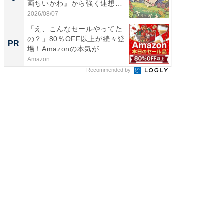
画ちいかわ』から強く連想し
層水風
た...
帰...
2026/08/07
2026/08/0
「え、こんなセールやってた
「え、
の？」80％OFF以上が続々登
の？」8
PR
PR
場！Amazonの本気が...
場！Ama
Amazon
Amazon
Recommended by