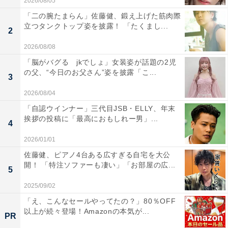
2026/08/05
「二の腕たまらん」佐藤健、鍛え上げた筋肉際
立つタンクトップ姿を披露！ 「たくまし...
2
2026/08/08
「脳がバグる jkでしょ」女装姿が話題の2児
の父、“今日のお父さん”姿を披露「こ...
3
2026/08/04
「自認ウインナー」三代目JSB・ELLY、年末
挨拶の投稿に「最高におもしれー男」...
4
2026/01/01
佐藤健、ピアノ4台ある広すぎる自宅を大公
開！ 「特注ソファーも凄い」「お部屋の広...
5
2025/09/02
「え、こんなセールやってたの？」80％OFF
以上が続々登場！Amazonの本気が...
PR