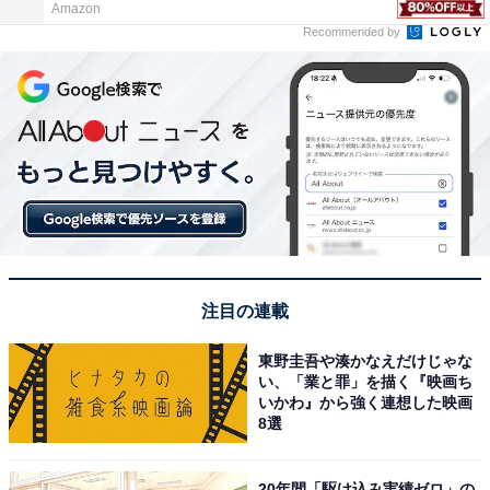
Amazon
Recommended by
注目の連載
東野圭吾や湊かなえだけじゃな
い、「業と罪」を描く『映画ち
いかわ』から強く連想した映画
8選
20年間「駆け込み実績ゼロ」の