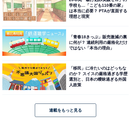
学校も…「こども110番の家」
は本当に必要？ PTAが直面する
理想と現実
「青春18きっぷ」販売激減の裏
に何が？ 連続利用の厳格化だけ
ではない「本当の理由」
「移民」に冷たいのはどっちな
のか？ スイスの厳格過ぎる学歴
選別と、日本の曖昧過ぎる外国
人政策
連載をもっと見る