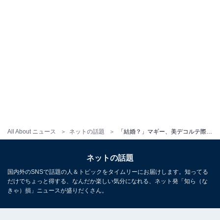
All About ニュース
ネットの話題
「結婚？」マギー、美デコルテ際立つウエディングドレス姿を披露！ 「めちゃくちゃ綺麗」「超似合う」
ネットの話題
国内外のSNSで話題の人＆トピックをタイムリーにお届けします。知ってる
だけでちょっと得する、なんだか楽しい気分になれる、ネット発「知ら（な
きゃ）損」ニュースが盛りだくさん。