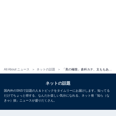
All About ニュース
ネットの話題
「美の極致」倉科カナ、太ももあらわなセクシーショット披露！ 「足細くて長く見とれる」「凄いスタイル」
ネットの話題
国内外のSNSで話題の人＆トピックをタイムリーにお届けします。知ってる
だけでちょっと得する、なんだか楽しい気分になれる、ネット発「知ら（な
きゃ）損」ニュースが盛りだくさん。