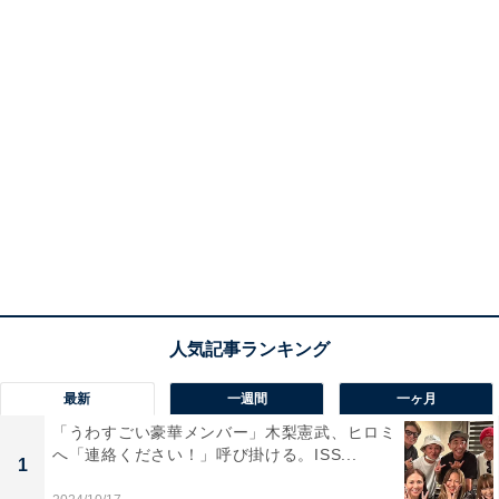
最新
一週間
一ヶ月
「うわすごい豪華メンバー」木梨憲武、ヒロミ
へ「連絡ください！」呼び掛ける。ISS...
1