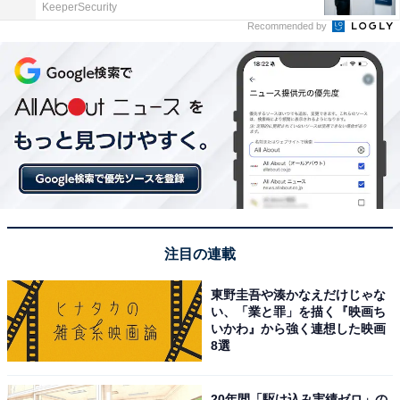
KeeperSecurity
Recommended by
注目の連載
東野圭吾や湊かなえだけじゃな
い、「業と罪」を描く『映画ち
いかわ』から強く連想した映画
8選
20年間「駆け込み実績ゼロ」の