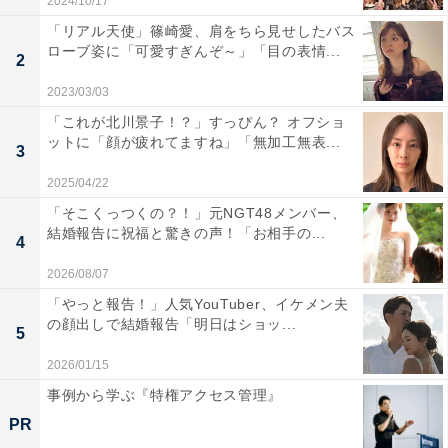
2024/10/17
「リアル天使」篠崎愛、肩をちら見せしたバス
ローブ姿に「可愛すぎんぞ～」「目の表情...
2
2023/03/03
「これが北川景子！？」すっぴん？ オフショ
ットに「顔が疲れてますね」「無加工無表...
3
2025/04/22
「そこくっつくの？！」元NGT48メンバー、
結婚報告に祝福と驚きの声！「お相手の...
4
2026/08/07
「やっと報告！」人気YouTuber、イケメン夫
の顔出しで結婚報告「明日はショッ...
5
2026/01/15
事例から学ぶ『特権アクセス管理』
PR