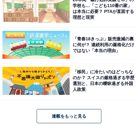
学校も…「こども110番の家」
は本当に必要？ PTAが直面する
理想と現実
「青春18きっぷ」販売激減の裏
に何が？ 連続利用の厳格化だけ
ではない「本当の理由」
「移民」に冷たいのはどっちな
のか？ スイスの厳格過ぎる学歴
選別と、日本の曖昧過ぎる外国
人政策
連載をもっと見る