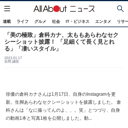
連載
ライフ
グルメ
社会
IT・ビジネス
エンタメ
リサ
「美の極致」倉科カナ、太ももあらわなセク
シーショット披露！ 「足細くて長く見とれ
る」「凄いスタイル」
2023.01.17
吉岡 誠悦
俳優の倉科カナさんは1月17日、自身のInstagramを更
新。生脚あらわなセクシーショットを披露しました。 倉
科さんは「なに撮ってんのよ、、。笑」とつづり、自身
の動画1本と写真1枚を公開しました。動...