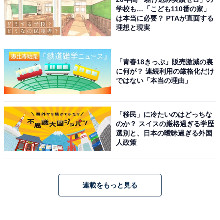
学校も…「こども110番の家」
は本当に必要？ PTAが直面する
理想と現実
「青春18きっぷ」販売激減の裏
に何が？ 連続利用の厳格化だけ
ではない「本当の理由」
「移民」に冷たいのはどっちな
のか？ スイスの厳格過ぎる学歴
選別と、日本の曖昧過ぎる外国
人政策
連載をもっと見る