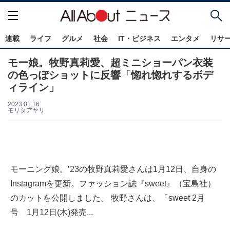
連載
ライフ
グルメ
社会
IT・ビジネス
エンタメ
リサ
モー娘。牧野真莉愛、超ミニショーパン衣装
の色っぽショットに反響「惚れ惚れするボデ
ィライン」
2023.01.16
モリタアヤリ
モーニング娘。’23の牧野真莉愛さんは1月12日、自身の
Instagramを更新。ファッション誌『sweet』（宝島社）
のカットを公開しました。 牧野さんは、「sweet 2月
号 1月12日(木)発売...