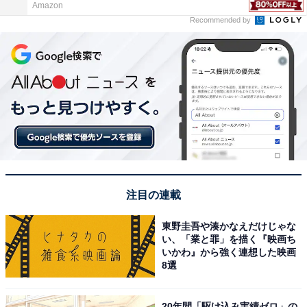
Amazon
Recommended by
注目の連載
東野圭吾や湊かなえだけじゃな
い、「業と罪」を描く『映画ち
いかわ』から強く連想した映画
8選
20年間「駆け込み実績ゼロ」の