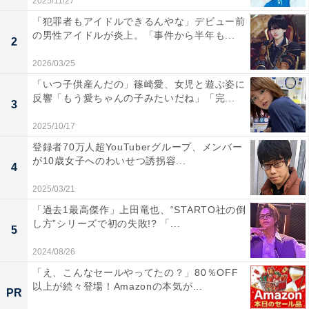
2025/11/27
「犯罪者もアイドルできるんやな」デビュー前
の男性アイドルが炎上。「事件から半年も...
2
2026/03/25
「いつ子供産んだの」篠崎愛、女児と遊ぶ姿に
反響「もう愛ちゃんの子みたいだね」「完...
3
2025/10/17
登録者70万人超YouTuberグループ、メンバー
が10歳女子へのわいせつ誘拐容...
4
2025/03/21
「過去1最高傑作」上田竜也、“STARTO社の倒
し方”シリーズで初の失敗!? 「...
5
2024/08/26
「え、こんなセールやってたの？」80％OFF
以上が続々登場！Amazonの本気が...
PR