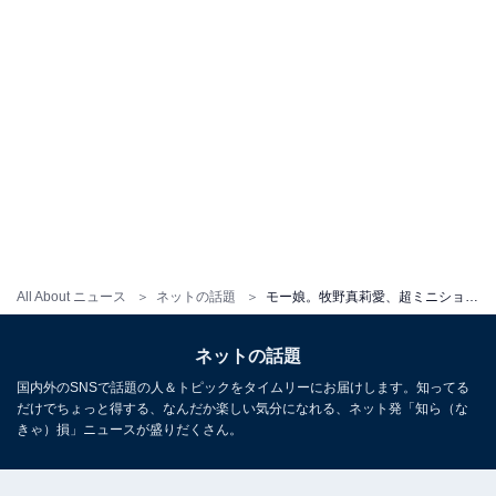
All About ニュース
ネットの話題
モー娘。牧野真莉愛、超ミニショーパン衣装の色っぽショットに反響「惚れ惚れするボディライン」
ネットの話題
国内外のSNSで話題の人＆トピックをタイムリーにお届けします。知ってる
だけでちょっと得する、なんだか楽しい気分になれる、ネット発「知ら（な
きゃ）損」ニュースが盛りだくさん。