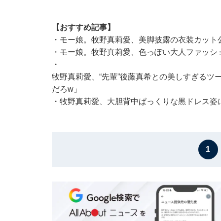
【おすすめ記事】
・
モー娘。牧野真莉愛、美脚披露の衣装カット
・
モー娘。牧野真莉愛、色っぽい大人ファッシ
・
牧野真莉愛、“先輩”後藤真希との美しすぎるツ
だろw」
・
牧野真莉愛、大胆背中ぱっくりな黒ドレス姿
1