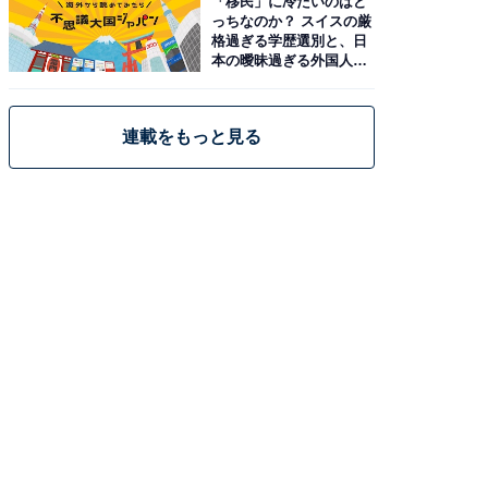
「移民」に冷たいのはど
っちなのか？ スイスの厳
格過ぎる学歴選別と、日
本の曖昧過ぎる外国人政
策
連載をもっと見る