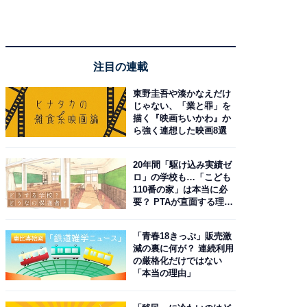
注目の連載
東野圭吾や湊かなえだけ
じゃない、「業と罪」を
描く『映画ちいかわ』か
ら強く連想した映画8選
20年間「駆け込み実績ゼ
ロ」の学校も…「こども
110番の家」は本当に必
要？ PTAが直面する理想
と現実
「青春18きっぷ」販売激
減の裏に何が？ 連続利用
の厳格化だけではない
「本当の理由」