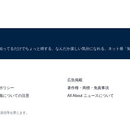
。知ってるだけでちょっと得する、なんだか楽しい気分になれる、ネット発「
広告掲載
ポリシー
著作権・商標・免責事項
報についての注意
All About ニュースについて
衆送信等を禁じます。