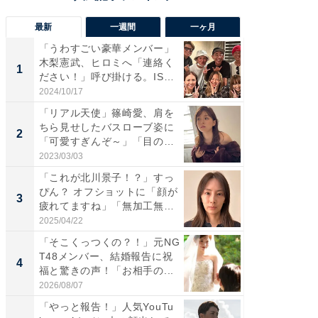
最新
一週間
一ヶ月
「うわすごい豪華メンバー」
「さす
木梨憲武、ヒロミへ「連絡く
は」高
1
1
ださい！」呼び掛ける。IS
災地を
S...
「カ...
2024/10/17
2026/08/0
「リアル天使」篠崎愛、肩を
「女の
ちら見せしたバスローブ姿に
介、バ
2
2
「可愛すぎんぞ～」「目の表
らのプレ
情...
愛...
2023/03/03
2026/08/0
「これが北川景子！？」すっ
「脚が
ぴん？ オフショットに「顔が
横川尚
3
3
疲れてますね」「無加工無
ムキな姿
表...
刃...
2025/04/22
2026/08/0
「そこくっつくの？！」元NG
「え、
T48メンバー、結婚報告に祝
芸人、2
4
4
福と驚きの声！「お相手の...
エットに
2026/08/07
2026/08/0
「やっと報告！」人気YouTu
「脳がバ