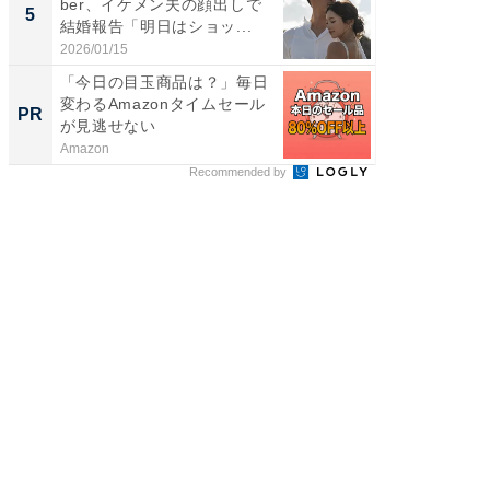
ber、イケメン夫の顔出しで
装姿が話
5
5
結婚報告「明日はショッ...
のお父さ
2026/01/15
2026/08/0
「今日の目玉商品は？」毎日
【8/2
変わるAmazonタイムセール
高い探
PR
PR
が見逃せない
学習指導
Amazon
COMPAS
Recommended by