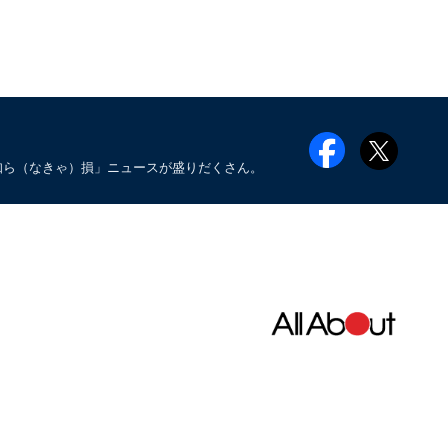
知ら（なきゃ）損」ニュースが盛りだくさん。