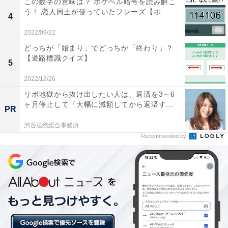
この数字の意味は？ ポケベル暗号を読み解こ
【脳トレ】「拙速」はなんて読む？ 【難読漢字クイズ】
う！ 恋人同士が使っていたフレーズ【ポ...
4
2022/09/22
どっちが「始まり」でどっちが「終わり」？
【道路標識クイズ】
5
2022/12/26
リボ地獄から抜け出したい人は、返済を3～6
ヶ月停止して『大幅に減額してから返済す...
PR
渋谷法務総合事務所
Recommended by