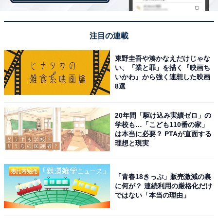
・
注目の連載
【脳トレ】「版図」はなんて読む？ 【難読漢字クイズ】
東野圭吾や湊かなえだけじゃな
い、「業と罪」を描く『映画ち
いかわ』から強く連想した映画
8選
20年間「駆け込み実績ゼロ」の
学校も…「こども110番の家」
は本当に必要？ PTAが直面する
理想と現実
「青春18きっぷ」販売激減の裏
に何が？ 連続利用の厳格化だけ
ではない「本当の理由」