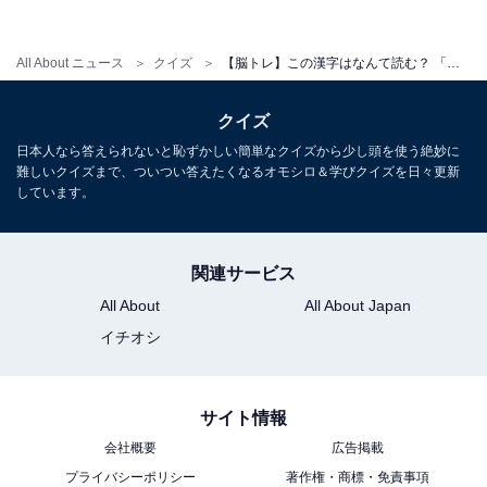
All About ニュース
クイズ
【脳トレ】この漢字はなんて読む？ 「靄」【難読漢字クイズ】
クイズ
日本人なら答えられないと恥ずかしい簡単なクイズから少し頭を使う絶妙に
難しいクイズまで、ついつい答えたくなるオモシロ＆学びクイズを日々更新
しています。
・
関連サービス
【脳トレ】「大蒜」はなんて読む？ 【難読漢字クイズ】
All About
All About Japan
イチオシ
サイト情報
会社概要
広告掲載
プライバシーポリシー
著作権・商標・免責事項