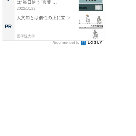
は“毎日使う”言葉 ...
層水風
帰...
2022/10/23
2026/08/0
人文知とは個性の上に立つ
ビジネス
転職・
PR
PR
國學院大學
東京証券
Recommended by