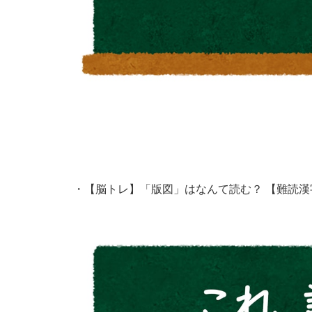
・
【脳トレ】「版図」はなんて読む？ 【難読漢