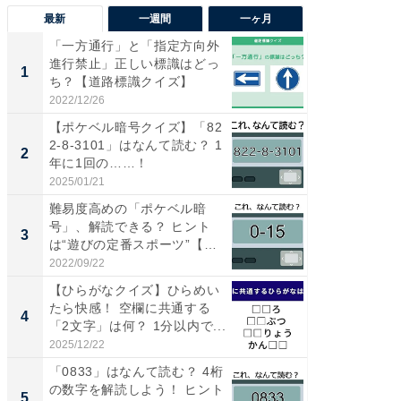
最新
一週間
一ヶ月
「一方通行」と「指定方向外
【兵庫
進行禁止」正しい標識はどっ
ーメン
1
1
ち？【道路標識クイズ】
再現した
道...
2022/12/26
2026/08/0
【ポケベル暗号クイズ】「82
【三重
2-8-3101」はなんて読む？ 1
の直営
2
2
年に1回の……！
ダ大判焼
伊...
2025/01/21
2026/08/0
難易度高めの「ポケベル暗
【千葉県
号」、解読できる？ ヒント
級マー
3
3
は“遊びの定番スポーツ”【ポ
ノベし
ケ...
ー...
2022/09/22
2026/08/0
【ひらがなクイズ】ひらめい
ステラ
たら快感！ 空欄に共通する
詰め放題
4
4
「2文字」は何？ 1分以内で...
00円で「
2025/12/22
2026/08/0
「0833」はなんて読む？ 4桁
立山連
の数字を解読しよう！ ヒント
風呂に、
5
5