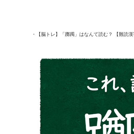
・
【脳トレ】「躑躅」はなんて読む？ 【難読漢