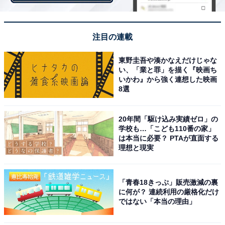
注目の連載
東野圭吾や湊かなえだけじゃな
い、「業と罪」を描く『映画ち
いかわ』から強く連想した映画
8選
20年間「駆け込み実績ゼロ」の
学校も…「こども110番の家」
は本当に必要？ PTAが直面する
第2位：八重（新垣結衣）
理想と現実
「青春18きっぷ」販売激減の裏
に何が？ 連続利用の厳格化だけ
ではない「本当の理由」