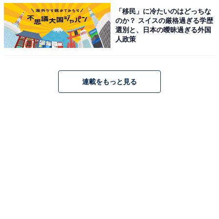
「移民」に冷たいのはどっちな
のか？ スイスの厳格過ぎる学歴
選別と、日本の曖昧過ぎる外国
人政策
View this post on Instagram
連載をもっと見る
A post shared by 【公式】大河ドラマ「鎌倉殿の13人」 (@nhk_kam