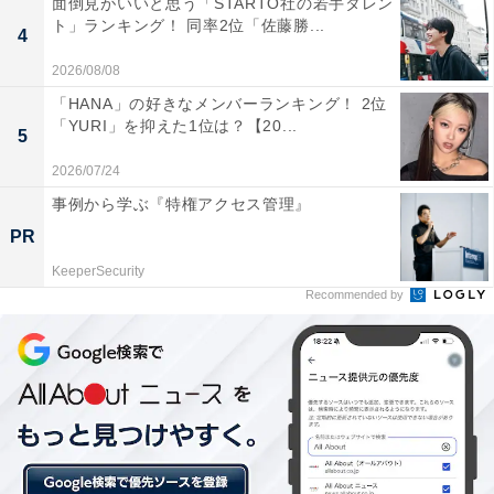
面倒見がいいと思う「STARTO社の若手タレン
回答者からは、「過酷な運命を乗り越えて前向きに生き
ト」ランキング！ 同率2位「佐藤勝...
る姿が良かったです（42歳女性）」「巴御前は強くもあ
4
り、女性としても美しかったと思うからです（53歳女
2026/08/08
性）」「真っ直ぐで凛としているところが好きでした。
「HANA」の好きなメンバーランキング！ 2位
「YURI」を抑えた1位は？【20...
かつ可愛らしい面もきちんと見えていたので好きです
5
（40歳女性）」など、強く凛とした姿に魅了されたとの
2026/07/24
声が多く集まりました。
事例から学ぶ『特権アクセス管理』
PR
さらに、「登場時間は短いけど、秋元さんに似合った役
KeeperSecurity
だった（45歳女性）」「戦う姿がかっこいいから（29歳
Recommended by
女性）」など、ハリウッド映画などでもアクションシー
ンをこなす秋元さんの演技が、戦う巴御前のイメージと
ぴったりだったとの声もありました。