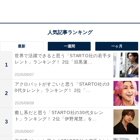
最新
一週間
一ヶ月
世界で活躍できると思う「STARTO社の若手タ
レント」ランキング！ 2位「目黒蓮...
1
A post shared by 【公式】大河ドラマ「鎌倉殿の13人」 (@nhk_kam
2026/08/07
アクロバットがすごいと思う「STARTO社の3
0代タレント」ランキング！ 2位「...
2
第3位は、秋元才加さんが演じた、「巴御前（ともえご
2026/08/08
ぜん）」でした。源頼朝のライバル・木曽義仲の愛妾
癒し系だと思う「STARTO社の30代タレン
（あいしょう）で武勇に優れた女武将。義仲と共に戦に
ト」ランキング！ 2位「伊野尾慧」を...
3
参戦しました。
2026/08/07