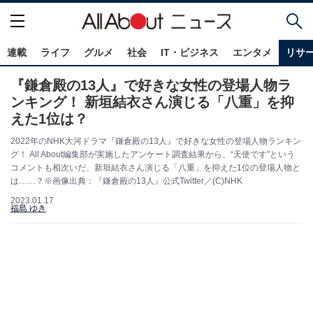
連載
ライフ
グルメ
社会
IT・ビジネス
エンタメ
リサ
『鎌倉殿の13人』で好きな女性の登場人物ラ
ンキング！ 新垣結衣さん演じる「八重」を抑
えた1位は？
2022年のNHK大河ドラマ『鎌倉殿の13人』で好きな女性の登場人物ランキン
グ！ All About編集部が実施したアンケート調査結果から、“天使です”という
コメントも相次いだ、新垣結衣さん演じる「八重」を抑えた1位の登場人物と
は……？※画像出典：『鎌倉殿の13人』公式Twitter／(C)NHK
2023.01.17
福島 ゆき