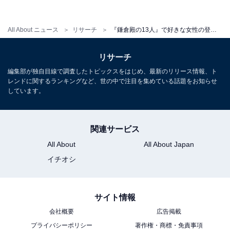
第2位は、新垣結衣さんが演じた「八重」でした。源頼
All About ニュース
リサーチ
『鎌倉殿の13人』で好きな女性の登場人物ランキング！ 新垣結衣さん演じる「八重」を抑えた1位は？
朝の最初の妻である八重は、自分の父親と頼朝との間で
板挟みとなった悲運な女性でした。
リサーチ
編集部が独自目線で調査したトピックスをはじめ、最新のリリース情報、ト
回答者からは、「けなげで賢く強い女性だから（40歳女
レンドに関するランキングなど、世の中で注目を集めている話題をお知らせ
しています。
性）」「ピュアで芯の強いキャラクターがとても好印象
でした（28歳女性）」「芯の通った凛とした女性という
感じがして好き（27歳女性）」など、壮絶な人生を強く
関連サービス
生きる姿に感動したとの声もありました。
All About
All About Japan
イチオシ
また、「着物姿が綺麗で、和風の化粧もぴったりなうえ
に見つめる瞳が綺麗だからです（39歳女性）」「この世
のものとは思えない（36歳男性）」「天使です（67歳男
サイト情報
性）」など、八重を演じる新垣結衣さんの着物姿や時折
会社概要
広告掲載
見られる笑顔に癒されたとの声もありました。
プライバシーポリシー
著作権・商標・免責事項