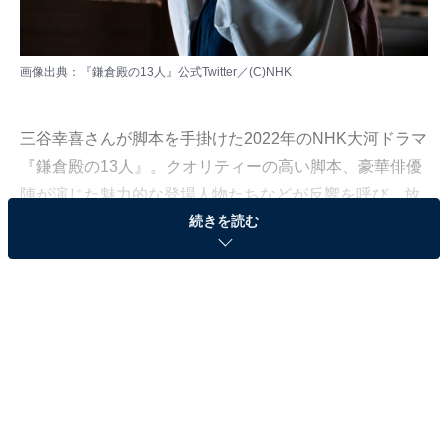
画像出典：
『鎌倉殿の13人』公式Twitter
／(C)NHK
三谷幸喜さんが脚本を手掛けた2022年のNHK大河ドラマ
『鎌倉殿の13人』。クオリティーの高い脚本、豪華俳優
陣が演じた魅力的な登場人物たちなどが反響を呼び、放
続きを読む
送終了後も“鎌倉殿ロス”を訴える人が相次ぐなど、絶大
な支持を集める作品となりました。
All About編集部では、全国20～70代の男女121人を対象
に、『鎌倉殿の13人』に関するアンケート調査を実施
（調査期間：2022年12月15日～2023年1月9日）。今回
はその中から、『鎌倉殿の13人』で好きな女性の登場人
物ランキングを発表します。