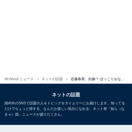
All About ニュース
ネットの話題
近藤春菜、妊娠？ ぽっこりおなかに驚きの声！ 「ご懐妊されたかと」「本当に結婚したかと思った」
ネットの話題
国内外のSNSで話題の人＆トピックをタイムリーにお届けします。知ってる
だけでちょっと得する、なんだか楽しい気分になれる、ネット発「知ら（な
きゃ）損」ニュースが盛りだくさん。