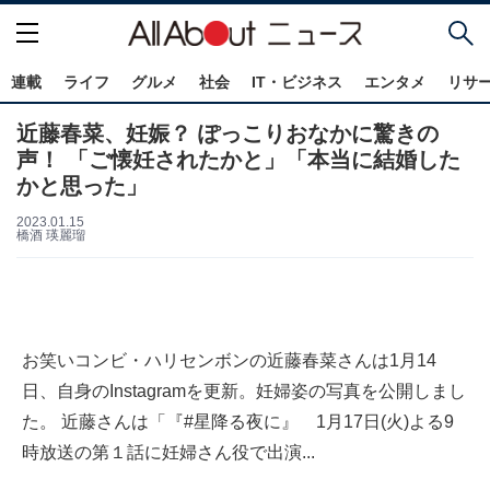
連載
ライフ
グルメ
社会
IT・ビジネス
エンタメ
リサ
近藤春菜、妊娠？ ぽっこりおなかに驚きの
声！ 「ご懐妊されたかと」「本当に結婚した
かと思った」
2023.01.15
橋酒 瑛麗瑠
お笑いコンビ・ハリセンボンの近藤春菜さんは1月14
日、自身のInstagramを更新。妊婦姿の写真を公開しまし
た。 近藤さんは「『#星降る夜に』 1月17日(火)よる9
時放送の第１話に妊婦さん役で出演...