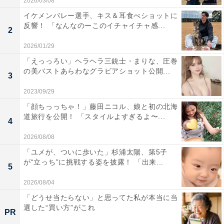
2026/03/08
イケメンバレー選手、キス＆耳食べショットに
反響！ 「なんなのーこのイチャイチャ感...
2
2026/01/29
「えっっろい」ヘラヘラ三銃士・まりな、圧巻
の美バストあらわなグラビアショット公開...
3
2023/09/29
「顔ちっっちゃ！」藤田ニコル、娘と初の北海
道旅行を公開！ 「スタイルよすぎるよ〜...
4
2026/08/08
「ユメが、ついに歩いた」杉浦太陽、第5子
が“立っち”に挑戦する姿を披露！ 「出来...
5
2026/08/04
「どうせ当たらない」と思ってた私が本当に当
選した“買い方”がこれ
PR