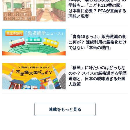
学校も…「こども110番の家」
は本当に必要？ PTAが直面する
理想と現実
「青春18きっぷ」販売激減の裏
に何が？ 連続利用の厳格化だけ
ではない「本当の理由」
「移民」に冷たいのはどっちな
のか？ スイスの厳格過ぎる学歴
選別と、日本の曖昧過ぎる外国
人政策
連載をもっと見る