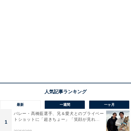
最新
一週間
一ヶ月
バレー・髙橋藍選手、兄＆愛犬とのプライベー
トショットに「超きちょー」「笑顔が見れ...
1