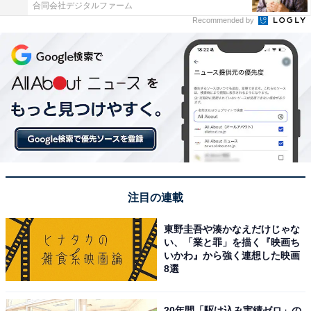
合同会社デジタルファーム
Recommended by
注目の連載
東野圭吾や湊かなえだけじゃな
い、「業と罪」を描く『映画ち
いかわ』から強く連想した映画
8選
20年間「駆け込み実績ゼロ」の