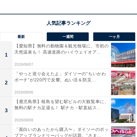
最新
一週間
一ヶ月
【愛知県】無料の動物園＆観光牧場に、市初の
天然温泉も！ 高速道路のハイウェイオア...
1
2026/08/07
「やっと巡り会えたよ」ダイソーの“ちいかわ
ポーチ”が220円で反響。ぬい活＆防災...
2
2026/08/06
【鹿児島県】桜島を望む駅ビルの大観覧車に、
無料の駅ナカ足湯も！ 駅ナカ・駅直結ス...
3
2026/08/08
「面白いのあったから購入〜」ダイソーのポッ
プアップランドリーバッグが話題。“さま...