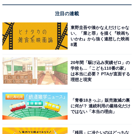
注目の連載
東野圭吾や湊かなえだけじゃな
い、「業と罪」を描く『映画ち
いかわ』から強く連想した映画
8選
20年間「駆け込み実績ゼロ」の
学校も…「こども110番の家」
は本当に必要？ PTAが直面する
理想と現実
「青春18きっぷ」販売激減の裏
に何が？ 連続利用の厳格化だけ
ではない「本当の理由」
「移民」に冷たいのはどっちな