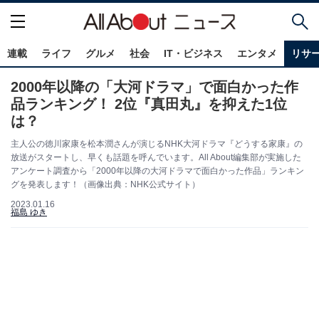
連載
ライフ
グルメ
社会
IT・ビジネス
エンタメ
リサ
2000年以降の「大河ドラマ」で面白かった作
品ランキング！ 2位『真田丸』を抑えた1位
は？
主人公の徳川家康を松本潤さんが演じるNHK大河ドラマ『どうする家康』の
放送がスタートし、早くも話題を呼んでいます。All About編集部が実施した
アンケート調査から「2000年以降の大河ドラマで面白かった作品」ランキン
グを発表します！（画像出典：NHK公式サイト）
2023.01.16
福島 ゆき