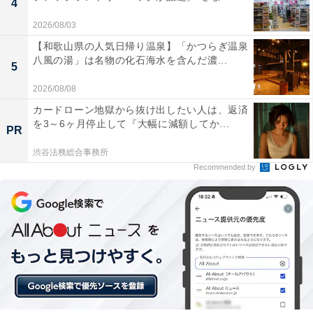
4
2026/08/03
【和歌山県の人気日帰り温泉】「かつらぎ温泉
八風の湯」は名物の化石海水を含んだ濃...
5
2026/08/08
カードローン地獄から抜け出したい人は、返済
を3～6ヶ月停止して『大幅に減額してか...
PR
渋谷法務総合事務所
Recommended by