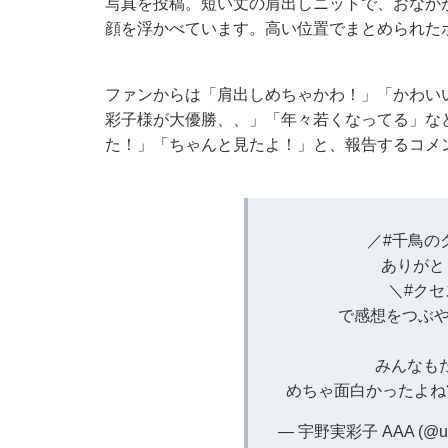
写真を投稿。短い丈の肩出しニットで、おなか
顔を浮かべています。高い位置でまとめられた
ファンからは「肩出しめちゃかわ！」「かわい
彩子様が大優勝、、」「年々若くなってる」な
た！」「ちゃんと見たよ！」と、報告するコメ
／
#千鳥の
ありがと
＼
#クセ
で感想をつぶや
みんなも
めちゃ面白かったよね
— 宇野実彩子 AAA (@un