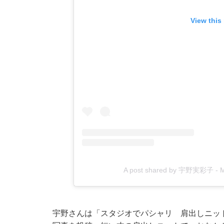
View this
A post shared by 宇野実彩子 - 
宇野さんは「スタジオでパシャリ 肩出しニッ