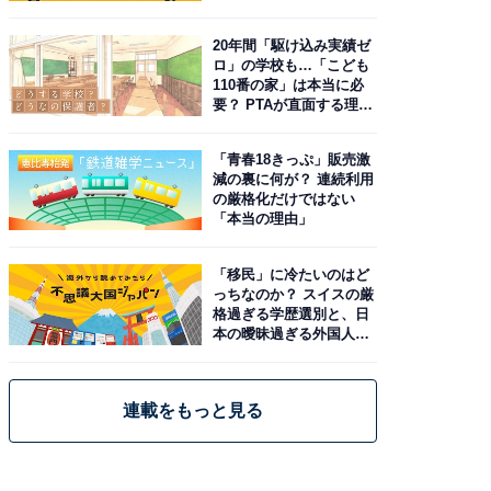
20年間「駆け込み実績ゼ
ロ」の学校も…「こども
110番の家」は本当に必
要？ PTAが直面する理想
と現実
「青春18きっぷ」販売激
減の裏に何が？ 連続利用
の厳格化だけではない
「本当の理由」
「移民」に冷たいのはど
っちなのか？ スイスの厳
格過ぎる学歴選別と、日
本の曖昧過ぎる外国人政
策
連載をもっと見る