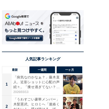
最新
一週間
一ヶ月
「病気なのかなぁ？」藤木直
「さす
人、近影ショットに心配の声
は」高
1
1
続々。「痩せ過ぎてない？」
災地を
「...
「カ...
2026/03/13
2026/08/0
「うわすごい豪華メンバー」
「女の
木梨憲武、ヒロミへ「連絡く
介、バ
2
2
ださい！」呼び掛ける。IS
らのプレ