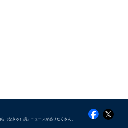
知ら（なきゃ）損」ニュースが盛りだくさん。