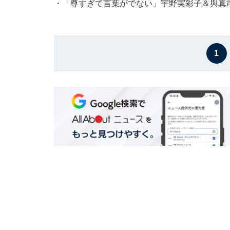
・
「尊すぎて言葉がでない」宇野実彩子＆與真司
1