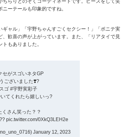
がちらりとのぞくコーディネートです。ピースをして笑
ポニーテールも印象的ですね。
いギャル」「宇野ちゃんすごくセクシー！」「ポニテ実
ど、歓喜の声が上がっています。また、「リアタイで見
ントもありました。
クセがスゴいネタGP
うございました❣️?
スゴ
#宇野実彩子
いてくれたら嬉しいっ?
たくさん笑った？？
??
pic.twitter.com/0XkQ3LEH2e
o_uno_0716)
January 12, 2023