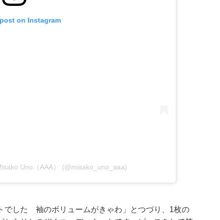
 post on Instagram
Misako Uno（AAA） (@misako_uno_aaa)
トでした 袖のボリュームがきゃわ」とつづり、1枚の