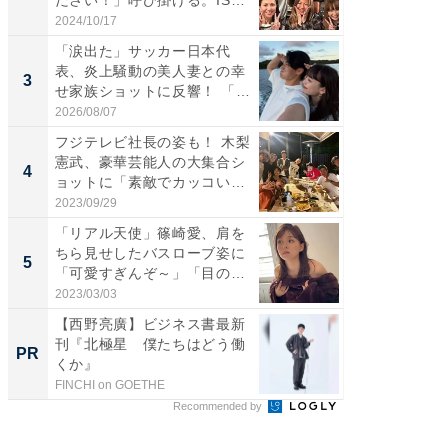
S...
愛...
2024/10/17
2026/08/0
「涙出た」サッカー日本代
「脚が
表、炎上騒動の美人妻との幸
横川尚
3
3
せ家族ショットに反響！ 「最
ムキな姿
高...
刃...
2026/08/07
2026/08/0
フジテレビ社長の姿も！ 木梨
「え、
憲武、豪華芸能人の大集合シ
芸人、2
4
4
ョットに「素敵でカッコい
エットに
い...
2023/09/29
2026/08/0
「リアル天使」篠崎愛、肩を
「脳がバ
ちら見せしたバスローブ姿に
装姿が話
5
5
「可愛すぎんぞ～」「目の表
のお父さ
情...
2023/03/03
2026/08/0
【西野亮廣】ビジネス書最新
FINCH
刊『北極星 僕たちはどう働
クセッ
PR
PR
くか』
FINCHI on GOETHE
FINCHI o
Recommended by