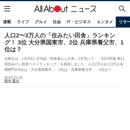
連載
ライフ
グルメ
社会
IT・ビジネス
エンタメ
リサ
人口2〜3万人の「住みたい田舎」ランキン
グ！ 3位 大分県国東市、2位 兵庫県養父市、1
位は？
宝島社は、1月4日に月刊誌『田舎暮らしの本』2月号にて、「2023年版 第11
回住みたい田舎ベストランキング」を発表しました。人口2万人以上3万人未
満部門の3位は「大分県国東市」、2位は「兵庫県養父市」、1位は？
2023.01.16
田中 寛大