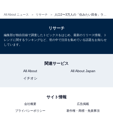
口県下関市、2位 静岡県静岡市、1位は？
All About ニュース
リサーチ
人口2〜3万人の「住みたい田舎」ランキング！ 3位 大分県国東市、2位 兵庫県養父市、1位は？
【関連リンク】
プレスリリース
リサーチ
編集部が独自目線で調査したトピックスをはじめ、最新のリリース情報、ト
レンドに関するランキングなど、世の中で注目を集めている話題をお知らせ
しています。
関連サービス
All About
All About Japan
イチオシ
サイト情報
会社概要
広告掲載
プライバシーポリシー
著作権・商標・免責事項