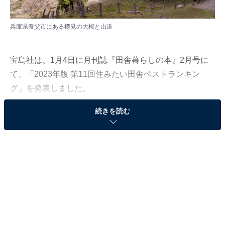
兵庫県養父市にある樽見の大桜と山道
宝島社は、1月4日に月刊誌『田舎暮らしの本』2月号に
て、「2023年版 第11回住みたい田舎ベストランキン
グ」を発表しました。
続きを読む
671の市町村を対象に、279項目のアンケートを実施。回
答を基に、田舎暮らしの魅力を数値化し、人口別にラン
キングを作成しています。今回は、住みたい田舎「2万
人以上3万人未満のまち」の総合ランキングを紹介しま
す。
第3位：大分県国東市