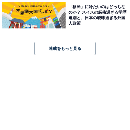
「移民」に冷たいのはどっちな
のか？ スイスの厳格過ぎる学歴
＞次ページ：年代別のランキング結果
選別と、日本の曖昧過ぎる外国
人政策
【おすすめ記事】
・
連載をもっと見る
人口1万人未満の「住みたい田舎」ランキング！ 3位 長
野県宮田村、2位 福島県浪江町、1位は？
・
人口1〜2万人の「住みたい田舎」ランキング！ 3位 高知
県四万十町、2位 長野県飯山市、1位は？
・
人口10〜20万人の「住みたい田舎」ランキング！ 3位 山
口県宇部市、2位 愛媛県西条市、1位は？
・
人口20万人以上の「住みたい田舎」ランキング！ 3位 山