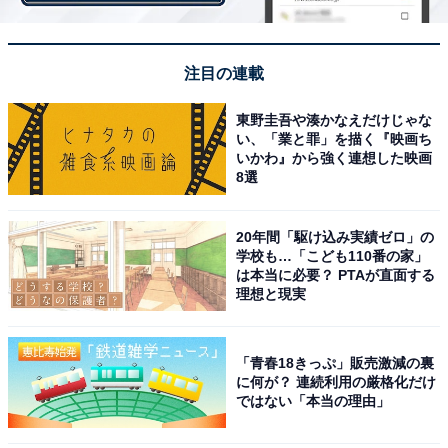
注目の連載
第1位：大分県豊後高田市
東野圭吾や湊かなえだけじゃな
第1位は「大分県豊後高田市（ぶんごたかだし）」でし
い、「業と罪」を描く『映画ち
た。国東半島の西部にあり、北は周防灘に面し、温暖な
いかわ』から強く連想した映画
8選
瀬戸内式気候に恵まれた地域です。瀬戸内海国立公園・
国東半島県立自然公園や六郷満山文化にまつわる史跡な
20年間「駆け込み実績ゼロ」の
ど、豊かな自然と歴史に彩られています。
学校も…「こども110番の家」
は本当に必要？ PTAが直面する
理想と現実
市内には、それぞれ泉質が異なる6つの温泉が点在して
います。「高校生までの医療費無料化」や「中学生まで
の給食費無料化」などの子育て支援、無料の市営塾「学
「青春18きっぷ」販売激減の裏
びの21世紀塾」などの教育環境が充実しているのも特徴
に何が？ 連続利用の厳格化だけ
ではない「本当の理由」
です。