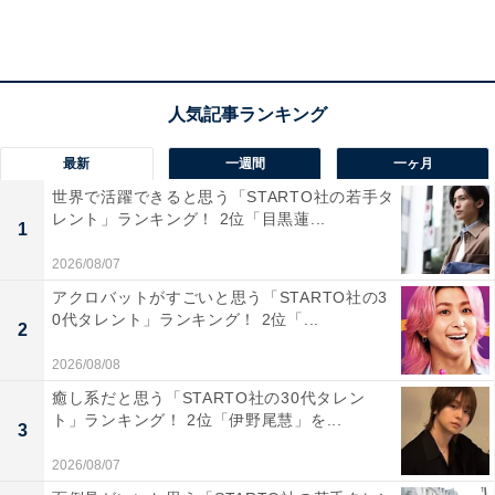
最新
一週間
一ヶ月
世界で活躍できると思う「STARTO社の若手タ
レント」ランキング！ 2位「目黒蓮...
1
第2位：兵庫県養父市
2026/08/07
アクロバットがすごいと思う「STARTO社の3
0代タレント」ランキング！ 2位「...
第2位は「兵庫県養父市（やぶし）」でした。兵庫県北
2
部、但馬地域の中央に位置する養父市。市の東部には一
2026/08/08
級河川の円山川が流れています。西側には兵庫県最高峰
癒し系だと思う「STARTO社の30代タレン
の氷ノ山や鉢伏山、ハチ高原・若杉高原があり、北側に
ト」ランキング！ 2位「伊野尾慧」を...
3
は妙見山がそびえ、雄大な自然に包まれています。
2026/08/07