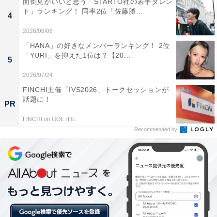
面倒見がいいと思う「STARTO社の若手タレン
また、スキーやスノーボード、合宿活動なども盛んに行
ト」ランキング！ 同率2位「佐藤勝...
4
われており、京阪神や中国四国圏におけるアウトドアの
2026/08/08
拠点としても有名です。気候は多雨多湿で、冬季は積雪
「HANA」の好きなメンバーランキング！ 2位
も多いエリアですが、四季折々の表情を見せてくれま
「YURI」を抑えた1位は？【20...
5
す。
2026/07/24
FINCHI主催「IVS2026」トークセッションが
話題に！
PR
FINCHI on GOETHE
Recommended by