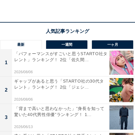
最新
一週間
一ヶ月
「パフォーマンスがすごいと思うSTARTO社タ
レント」ランキング！ 2位「佐久間...
1
第2位：愛媛県西条市
2026/08/06
第2位は「愛媛県西条市（さいじょうし）」でした。愛
ギャップがあると思う「STARTO社の30代タ
レント」ランキング！ 2位「ジェシ...
媛県の東部に位置し、南には西日本最高峰の石鎚山、北
2
には瀬戸内海が広がっています。冬にはスキーやスノー
2026/08/06
ボードを楽しむことが可能です。
「背まで高いと思わなかった」“身長を知って
驚いた40代男性俳優”ランキング！ 1...
3
温暖な気候と豊かな自然に恵まれ、良質な自噴水「うち
2026/06/13
ぬき」や歴史ある寺院、名湯を有する観光地としても人