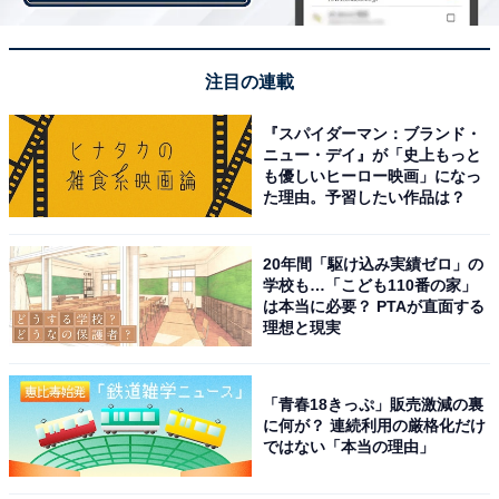
第1位：愛媛県今治市
第1位は「愛媛県今治市（いまばりし）」でした。愛媛
注目の連載
県の北東部に位置する今治市は、平野部の中心市街地か
『スパイダーマン：ブランド・
ら海に浮かぶ美しい島々まで、変化に富んだ地勢をして
ニュー・デイ』が「史上もっと
います。東京へのアクセスは、飛行機と自動車で約3時
も優しいヒーロー映画」になっ
た理由。予習したい作品は？
間半です。
20年間「駆け込み実績ゼロ」の
また、しまなみ海道の四国側の起点としても知られてい
学校も…「こども110番の家」
ます。市街地には県立病院やショッピングセンターな
は本当に必要？ PTAが直面する
理想と現実
ど、生活に必要な施設が整っているのも魅力。今治タオ
ル・造船・海運などの産業も盛んです。
「青春18きっぷ」販売激減の裏
に何が？ 連続利用の厳格化だけ
ではない「本当の理由」
＞次ページ：年代別のランキング結果