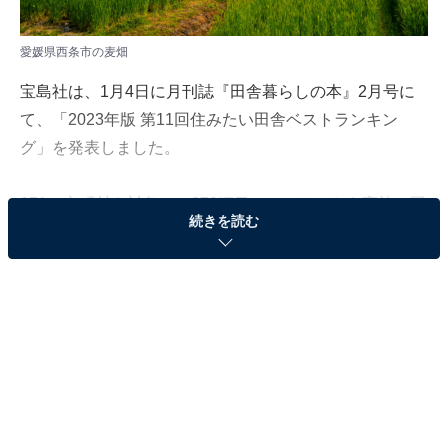
愛媛県西条市の麦畑
宝島社は、1月4日に月刊誌『田舎暮らしの本』2月号に
て、「2023年版 第11回住みたい田舎ベストランキン
グ」を発表しました。
671の市町村を対象に、279項目のアンケートを実施。回
続きを読む
答を基に、田舎暮らしの魅力を数値化し、人口別にラン
キングを作成しています。今回は、住みたい田舎「10万
人以上20万人未満のまち」の総合ランキングを紹介しま
す。
第3位：山口県宇部市