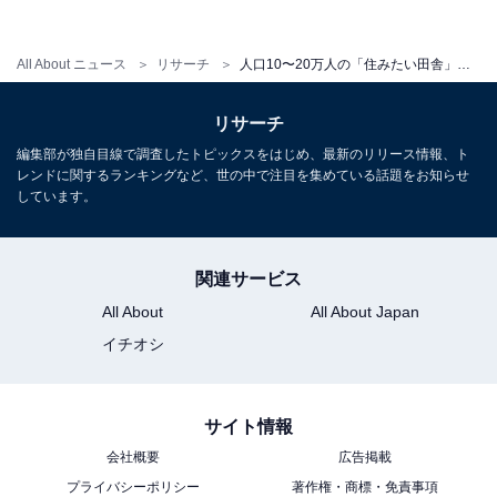
プレスリリース
All About ニュース
リサーチ
人口10〜20万人の「住みたい田舎」ランキング！ 3位 山口県宇部市、2位 愛媛県西条市、1位は？
リサーチ
編集部が独自目線で調査したトピックスをはじめ、最新のリリース情報、ト
レンドに関するランキングなど、世の中で注目を集めている話題をお知らせ
しています。
関連サービス
All About
All About Japan
イチオシ
サイト情報
1
2
会社概要
広告掲載
プライバシーポリシー
著作権・商標・免責事項