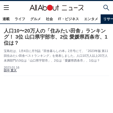
連載
ライフ
グルメ
社会
IT・ビジネス
エンタメ
リサ
人口10〜20万人の「住みたい田舎」ランキン
グ！ 3位 山口県宇部市、2位 愛媛県西条市、1
位は？
宝島社は、1月4日に月刊誌『田舎暮らしの本』2月号にて、「2023年版 第11
回住みたい田舎ベストランキング」を発表しました。人口10万人以上20万人
未満部門の3位は「山口県宇部市」、2位は「愛媛県西条市」、1位は？
2023.01.16
田中 寛大