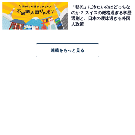
「移民」に冷たいのはどっちな
のか？ スイスの厳格過ぎる学歴
【おすすめ記事】
選別と、日本の曖昧過ぎる外国
・
人政策
人口20万人以上の「住みたい田舎」ランキング！ 3位 山
口県下関市、2位 静岡県静岡市、1位は？
・
連載をもっと見る
人口1万人未満の「住みたい田舎」ランキング！ 3位 長
野県宮田村、2位 福島県浪江町、1位は？
・
人口2〜3万人の「住みたい田舎」ランキング！ 3位 大分
県国東市、2位 兵庫県養父市、1位は？
・
人口1〜2万人の「住みたい田舎」ランキング！ 3位 高知
県四万十町、2位 長野県飯山市、1位は？
【関連リンク】