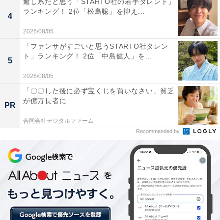
癒し系だと思う「STARTO社の若手タレント」
気です。はだか麦・あたご柿・春の七草などの産地であ
ランキング！ 2位「松島聡」を抑え...
4
り、飲料工場や電気機械工場などが立地する四国有数の
2026/08/05
工業地帯でもあります。
「ファンサがすごいと思うSTARTO社タレン
ト」ランキング！ 2位「中島健人」を...
5
2026/08/05
「〇〇した後に必ず宝くじを買いなさい」貧乏
が億万長者に
PR
合同会社デジタルファーム
Recommended by