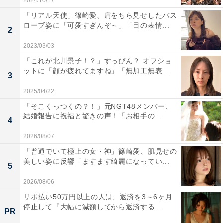
2024/10/17
「リアル天使」篠崎愛、肩をちら見せしたバス
ローブ姿に「可愛すぎんぞ～」「目の表情...
2
2023/03/03
「これが北川景子！？」すっぴん？ オフショ
ットに「顔が疲れてますね」「無加工無表...
3
2025/04/22
「そこくっつくの？！」元NGT48メンバー、
結婚報告に祝福と驚きの声！「お相手の...
4
2026/08/07
「普通でいて極上の女・神」篠崎愛、肌見せの
美しい姿に反響「ますます綺麗になってい...
5
2026/08/06
リボ払い50万円以上の人は、返済を3～6ヶ月
停止して『大幅に減額してから返済する...
PR