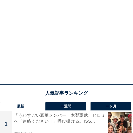
最新
一週間
一ヶ月
「うわすごい豪華メンバー」木梨憲武、ヒロミ
へ「連絡ください！」呼び掛ける。ISS...
1