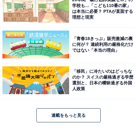
学校も…「こども110番の家」
は本当に必要？ PTAが直面する
理想と現実
「青春18きっぷ」販売激減の裏
に何が？ 連続利用の厳格化だけ
ではない「本当の理由」
「移民」に冷たいのはどっちな
のか？ スイスの厳格過ぎる学歴
選別と、日本の曖昧過ぎる外国
人政策
連載をもっと見る