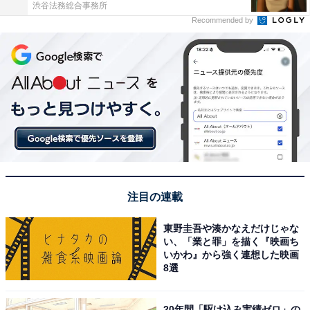
渋谷法務総合事務所
Recommended by
注目の連載
東野圭吾や湊かなえだけじゃな
い、「業と罪」を描く『映画ち
いかわ』から強く連想した映画
8選
20年間「駆け込み実績ゼロ」の