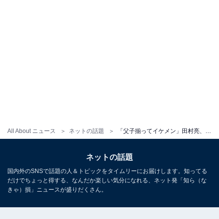
All About ニュース
ネットの話題
「父子揃ってイケメン」田村亮、13年前の“顔出し”親子ツーショット！ 息子作のプロ級ケーキにも反響
ネットの話題
国内外のSNSで話題の人＆トピックをタイムリーにお届けします。知ってる
だけでちょっと得する、なんだか楽しい気分になれる、ネット発「知ら（な
きゃ）損」ニュースが盛りだくさん。