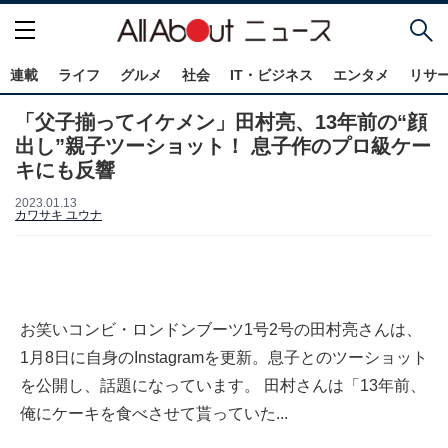
連載
ライフ
グルメ
社会
IT・ビジネス
エンタメ
リサ
「父子揃ってイケメン」田村亮、13年前の“顔
出し”親子ツーショット！ 息子作のプロ級ケー
キにも反響
2023.01.13
カワサキ ユウナ
お笑いコンビ・ロンドンブーツ1号2号の田村亮さんは、
1月8日に自身のInstagramを更新。息子とのツーショット
を公開し、話題になっています。 田村さんは「13年前、
俺にケーキを食べさせて貰っていた...