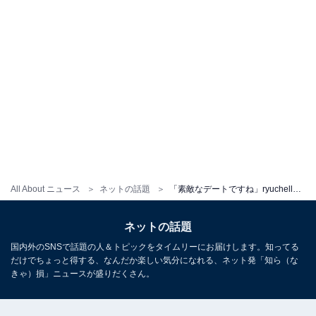
All About ニュース
ネットの話題
「素敵なデートですね」ryuchell、息子とピューロランドでのツーショット！ 「なんて可愛い2人なの」
ネットの話題
国内外のSNSで話題の人＆トピックをタイムリーにお届けします。知ってる
だけでちょっと得する、なんだか楽しい気分になれる、ネット発「知ら（な
きゃ）損」ニュースが盛りだくさん。