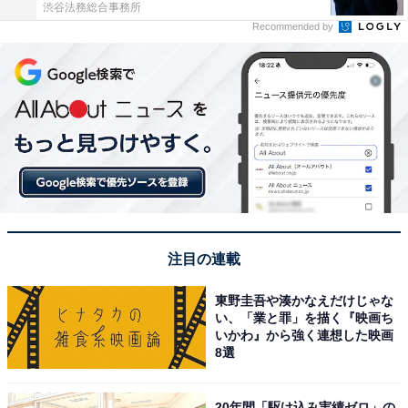
渋谷法務総合事務所
Recommended by
注目の連載
東野圭吾や湊かなえだけじゃな
い、「業と罪」を描く『映画ち
いかわ』から強く連想した映画
8選
20年間「駆け込み実績ゼロ」の