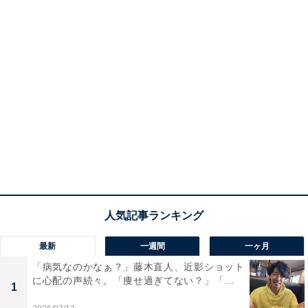
最新
一週間
一ヶ月
「病気なのかなぁ？」藤木直人、近影ショット
に心配の声続々。「痩せ過ぎてない？」「...
1