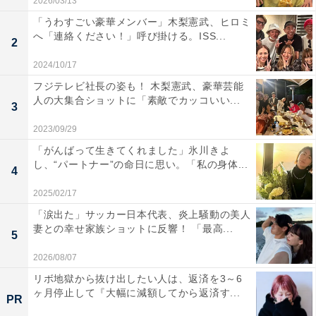
2026/03/13
「うわすごい豪華メンバー」木梨憲武、ヒロミ
へ「連絡ください！」呼び掛ける。ISS...
2
2024/10/17
フジテレビ社長の姿も！ 木梨憲武、豪華芸能
人の大集合ショットに「素敵でカッコいい...
3
2023/09/29
「がんばって生きてくれました」氷川きよ
し、“パートナー”の命日に思い。「私の身体...
4
2025/02/17
「涙出た」サッカー日本代表、炎上騒動の美人
妻との幸せ家族ショットに反響！ 「最高...
5
2026/08/07
リボ地獄から抜け出したい人は、返済を3～6
ヶ月停止して『大幅に減額してから返済す...
PR