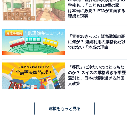
学校も…「こども110番の家」
は本当に必要？ PTAが直面する
理想と現実
「青春18きっぷ」販売激減の裏
に何が？ 連続利用の厳格化だけ
ではない「本当の理由」
「移民」に冷たいのはどっちな
のか？ スイスの厳格過ぎる学歴
選別と、日本の曖昧過ぎる外国
人政策
連載をもっと見る