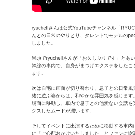
ryuchellさんは公式YouTubeチャンネル「R
んとの日常のやりとり、タレントでモデルのpe
しました。
冒頭でryuchellさんが「お久しぶりです」
幹線の車内で、自身がまつげエクステをしたこ
ます。
次は自宅に画面が切り替わり、息子との日常風
緒に遊ぶ姿からは、和やかな雰囲気を感じます。そ
場面に移動し、車内で息子との他愛ない会話を
クスしたムードが漂います。
そしてイベントに出演するために移動する車内に
に「ご心配おかけいたしました」とファンに謝罪