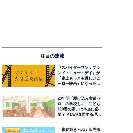
注目の連載
『スパイダーマン：ブラ
ンド・ニュー・デイ』が
「史上もっとも優しいヒ
ーロー映画」になった理
由。予習したい作品は？
20年間「駆け込み実績ゼ
ロ」の学校も…「こども
110番の家」は本当に必
要？ PTAが直面する理想
と現実
「青春18きっぷ」販売激