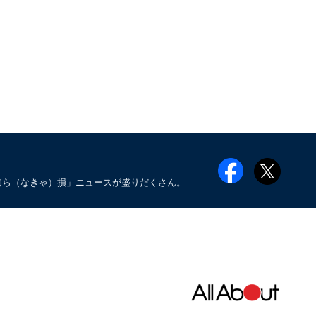
知ら（なきゃ）損」ニュースが盛りだくさん。