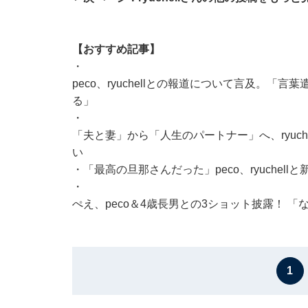
【おすすめ記事】
・
peco、ryuchellとの報道について言及。
る」
・
「夫と妻」から「人生のパートナー」へ、ryuc
い
・
「最高の旦那さんだった」peco、ryuche
・
ぺえ、peco＆4歳長男との3ショット披露！ 
1