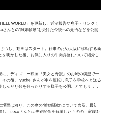
YUCHELL WORLD」を更新し、近況報告や息子・リンクく
coさんとの“離婚騒動”を受けた今後への覚悟などを公開
とあいさつし、動画はスタート。仕事のため大阪に移動する新
とを明かした後、お気に入りの牛肉弁当について紹介し
景に。ディズニー映画『美女と野獣』のお城の模型で一
の後、ryuchellさんが車を運転し息子を学校へと送る
楽しんだり歌を歌ったりする様子を公開。とてもリラッ
場面は移り、この度の“離婚騒動”について言及。最初
し、pecoさんとは夫婦関係を解消したものの、家族を