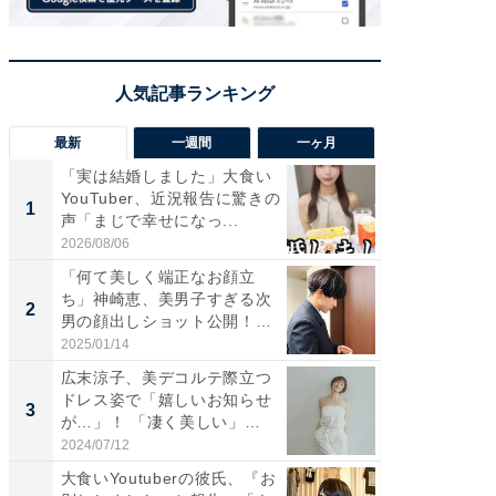
最新
一週間
一ヶ月
「実は結婚しました」大食い
「さす
YouTuber、近況報告に驚きの
は」高
1
1
声「まじで幸せになっ...
災地を
「カ...
2026/08/06
2026/08/0
「何て美しく端正なお顔立
「女の
ち」神崎恵、美男子すぎる次
介、バ
2
2
男の顔出しショット公開！
らのプレ
「め...
愛...
2025/01/14
2026/08/0
広末涼子、美デコルテ際立つ
「脚が
ドレス姿で「嬉しいお知らせ
横川尚
3
3
が…」！ 「凄く美しい」
ムキな姿
「透...
刃...
2024/07/12
2026/08/0
大食いYoutuberの彼氏、『お
「2人と