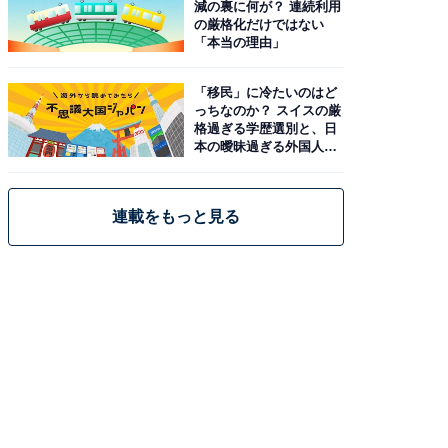
減の裏に何が？ 連続利用
の厳格化だけではない
「本当の理由」
「移民」に冷たいのはど
っちなのか？ スイスの厳
格過ぎる学歴選別と、日
本の曖昧過ぎる外国人政
策
連載をもっと見る