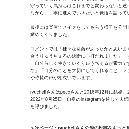
守っていく気持ちはこれまでと変わらないと述
ながら、丁寧に進んでいきたいと覚悟を語って
最後には楽屋でメイクをしてもらう様子を公開
締めくくりました。
コメントでは「様々な葛藤があったかと思いま
合うりゅうちぇるの決断に心打たれました」「
「自分らしく生きているりゅうちぇるが素敵で
な」「自分のことを大切にしてくれること、フ
や称賛の声が相次いでいます。
ryuchellさんはpecoさんと2016年12月
2022年8月25日、自身のInstagramを通
を呼びました。
＞次ページ：ryuchellさんの他の投稿をもっと