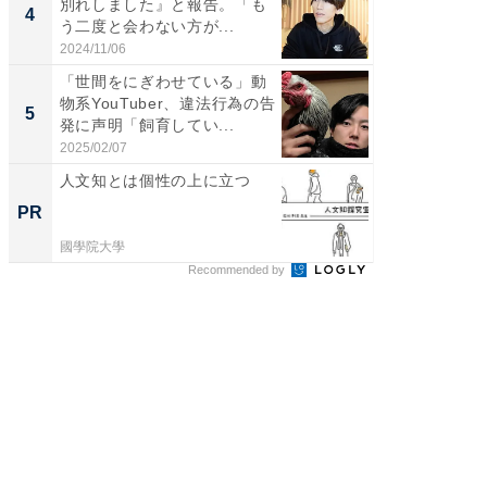
別れしました』と報告。「も
團十郎
4
4
う二度と会わない方が...
「後ろ
「...
2024/11/06
2026/08/0
「世間をにぎわせている」動
「脳がバ
物系YouTuber、違法行為の告
装姿が話
5
5
発に声明「飼育してい...
のお父さ
2025/02/07
2026/08/0
人文知とは個性の上に立つ
少数民
家、ヨ
PR
PR
観
國學院大學
東京証券
Recommended by