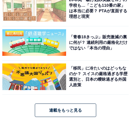
学校も…「こども110番の家」
は本当に必要？ PTAが直面する
理想と現実
「青春18きっぷ」販売激減の裏
に何が？ 連続利用の厳格化だけ
ではない「本当の理由」
「移民」に冷たいのはどっちな
のか？ スイスの厳格過ぎる学歴
選別と、日本の曖昧過ぎる外国
人政策
連載をもっと見る