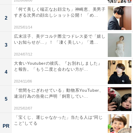
2026/08/06
「何て美しく端正なお顔立ち」神崎恵、美男子
すぎる次男の顔出しショット公開！ 「め...
2
2025/01/14
広末涼子、美デコルテ際立つドレス姿で「嬉し
いお知らせが…」！ 「凄く美しい」「透...
3
2024/07/12
大食いYoutuberの彼氏、『お別れしました』
と報告。「もう二度と会わない方が...
4
2024/11/06
「世間をにぎわせている」動物系YouTuber、
違法行為の告発に声明「飼育してい...
5
2025/02/07
「宝くじ、運じゃなかった」当たる人は“同じ
こと”してる
PR