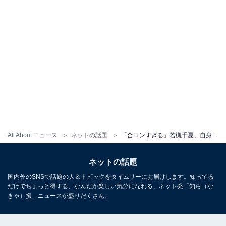
All About ニュース
ネットの話題
「合コンすぎる」若槻千夏、自身の成人式写真で両親の”イチャイチャ”発覚「お母さん真ん中もわらう」
ネットの話題
国内外のSNSで話題の人＆トピックをタイムリーにお届けします。知ってる
だけでちょっと得する、なんだか楽しい気分になれる、ネット発「知ら（な
きゃ）損」ニュースが盛りだくさん。