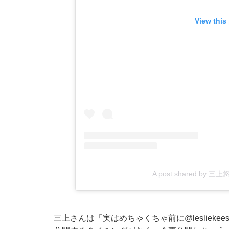
View this
A post shared by 三上
三上さんは「実はめちゃくちゃ前に
@lesliekee