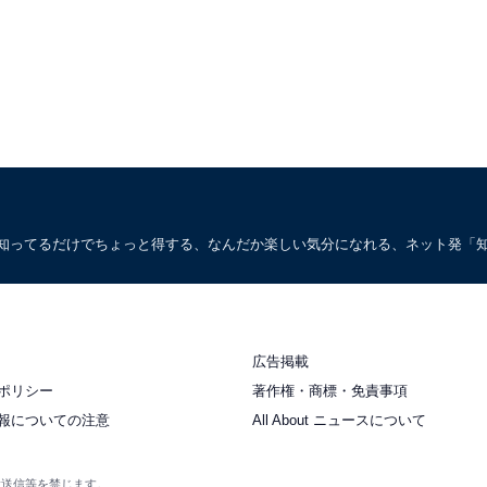
。知ってるだけでちょっと得する、なんだか楽しい気分になれる、ネット発「
広告掲載
ポリシー
著作権・商標・免責事項
報についての注意
All About ニュースについて
衆送信等を禁じます。