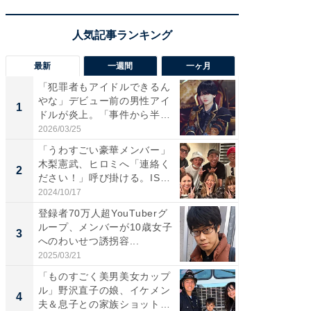
最新
一週間
一ヶ月
「犯罪者もアイドルできるん
「さす
やな」デビュー前の男性アイ
は」高
1
1
ドルが炎上。「事件から半年
災地を
も...
「カ...
2026/03/25
2026/08/0
「うわすごい豪華メンバー」
「女の
木梨憲武、ヒロミへ「連絡く
介、バ
2
2
ださい！」呼び掛ける。IS
らのプレ
S...
愛...
2024/10/17
2026/08/0
登録者70万人超YouTuberグ
「脚が
ループ、メンバーが10歳女子
横川尚
3
3
へのわいせつ誘拐容...
ムキな姿
刃...
2025/03/21
2026/08/0
「ものすごく美男美女カップ
「え、
ル」野沢直子の娘、イケメン
芸人、2
4
4
夫＆息子との家族ショット！
エットに