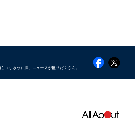
知ら（なきゃ）損」ニュースが盛りだくさん。