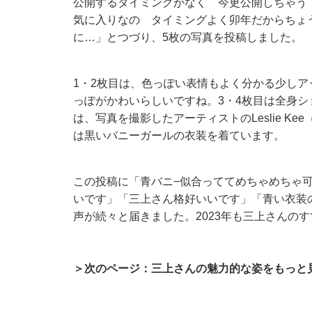
公開するタイミングがなく 今更公開しちゃう
気に入りなの タイミングよく卯年だからちょ
に…」とつづり、5枚の写真を投稿しました。
1・2枚目は、色っぽい表情もよく分かる少し
っぽがかわいらしいですね。3・4枚目は全身シ
は、写真を撮影したアーティストのLeslie 
は黒いバニーガールの衣装を着ています。
この投稿に「青バニ−似合っててめちゃめちゃ
いです」「三上さん格好いいです」「青い衣装
声が続々と届きました。2023年も三上さんの
＞次のページ：三上さんの魅力的な姿をもっと