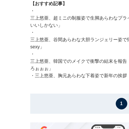
【おすすめ記事】
・
三上悠亜、超ミニの制服姿で生脚あらわなプラ
いいしかない」
・
三上悠亜、谷間あらわな大胆ランジェリー姿で
sexy」
・
三上悠亜、韓国でのメイクで衝撃の結末を報告
ろぉぉぉ」
・
三上悠亜、胸元あらわな下着姿で新年の挨拶
1