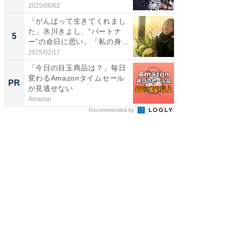
...
2025/06/02
2026/08/0
「がんばって生きてくれまし
「脳がバ
た」氷川きよし、“パートナ
装姿が話
5
5
ー”の命日に思い。「私の身
のお父さ
体...
2025/02/17
2026/08/0
「今日の目玉商品は？」毎日
シェア別荘
変わるAmazonタイムセール
wners
PR
PR
が見逃せない
Amazon
COCO VIL
Recommended by