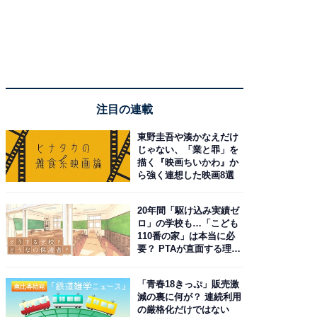
注目の連載
東野圭吾や湊かなえだけ
じゃない、「業と罪」を
描く『映画ちいかわ』か
ら強く連想した映画8選
20年間「駆け込み実績ゼ
ロ」の学校も…「こども
110番の家」は本当に必
要？ PTAが直面する理想
と現実
「青春18きっぷ」販売激
減の裏に何が？ 連続利用
の厳格化だけではない