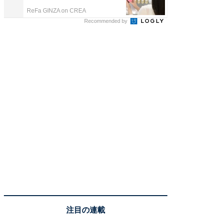
ReFa GINZA on CREA
ReFa GIN
Recommended by
注目の連載