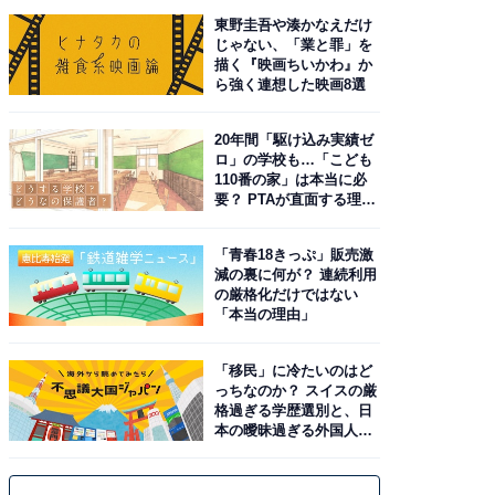
東野圭吾や湊かなえだけ
じゃない、「業と罪」を
描く『映画ちいかわ』か
ら強く連想した映画8選
20年間「駆け込み実績ゼ
ロ」の学校も…「こども
110番の家」は本当に必
要？ PTAが直面する理想
と現実
「青春18きっぷ」販売激
減の裏に何が？ 連続利用
の厳格化だけではない
「本当の理由」
「移民」に冷たいのはど
っちなのか？ スイスの厳
格過ぎる学歴選別と、日
本の曖昧過ぎる外国人政
策