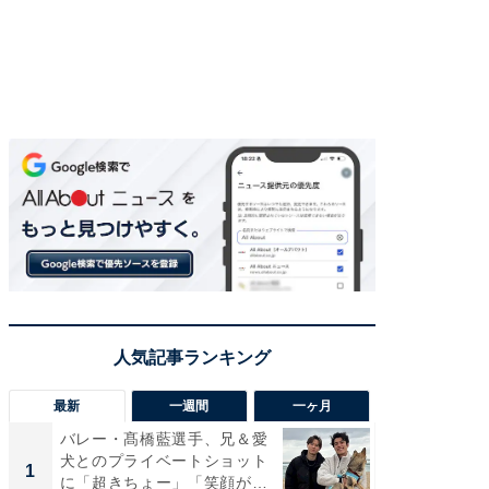
最新
一週間
一ヶ月
バレー・髙橋藍選手、兄＆愛
「さす
犬とのプライベートショット
は」高
1
1
に「超きちょー」「笑顔が見
災地を