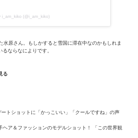
y i_am_kiko (@i_am_kiko)
した水原さん。もしかすると雪国に滞在中なのかもしれま
いるならなによりです。
見る
デートショットに「かっこいい」「クールですね」の声
手ヘア＆ファッションのモデルショット！ 「この世界観