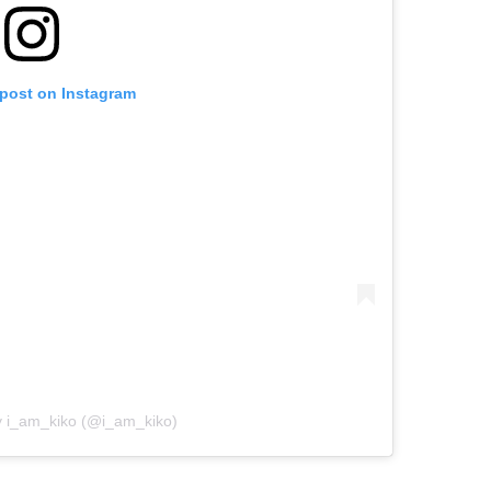
 post on Instagram
y i_am_kiko (@i_am_kiko)