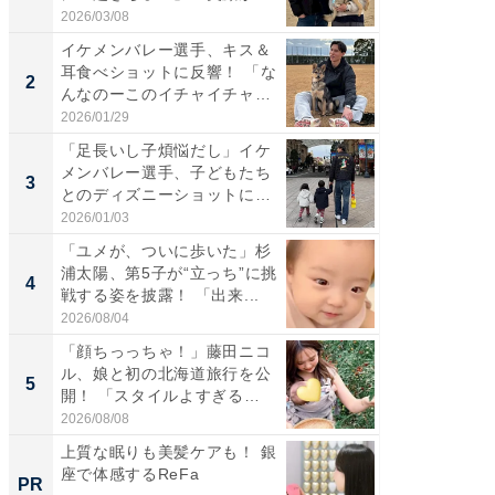
れ...
「カ...
2026/03/08
2026/08/0
イケメンバレー選手、キス＆
「え、
耳食べショットに反響！ 「な
芸人、2
2
2
んなのーこのイチャイチャ
エットに
感...
2026/01/29
2026/08/0
「足長いし子煩悩だし」イケ
「脚が
メンバレー選手、子どもたち
横川尚
3
3
とのディズニーショットに
ムキな姿
「か...
刃...
2026/01/03
2026/08/0
「ユメが、ついに歩いた」杉
「脳がバ
浦太陽、第5子が“立っち”に挑
装姿が話
4
4
戦する姿を披露！ 「出来...
のお父さ
2026/08/04
2026/08/0
「顔ちっっちゃ！」藤田ニコ
「急に
ル、娘と初の北海道旅行を公
る」広
5
5
開！ 「スタイルよすぎる
ョット
よ〜...
た」の..
2026/08/08
2026/08/0
上質な眠りも美髪ケアも！ 銀
特別な名
座で体感するReFa
で選ぶR
PR
PR