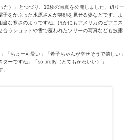
まつ毛が凍った）」とつづり、10枚の写真を公開しました。辺り一
帽子をかぶった水原さんが笑顔を見せる姿などです。よ
相当な寒さのようですね。ほかにもアメリカのピアニス
せ合うショットや雪で覆われたツリーの写真なども披露
!」「ちょー可愛い」「希子ちゃんが幸せそうで嬉しい」
ですね」「so pretty（とてもかわいい）」
す。