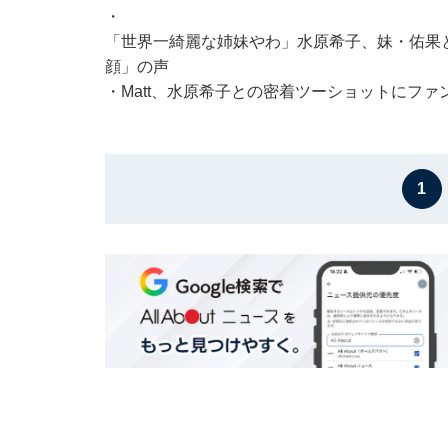
・
「世界一綺麗な姉妹やわ」水原希子、妹・佑果
顔」の声
・
Matt、水原希子との密着ツーショットにフ
1