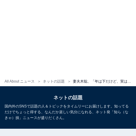
All About ニュース
ネットの話題
妻夫木聡、「年は下だけど、実は先輩」藤原竜也の自然体なソロショット公開！ 「夢の共演」「眩しすぎる笑顔」
ネットの話題
国内外のSNSで話題の人＆トピックをタイムリーにお届けします。知ってる
だけでちょっと得する、なんだか楽しい気分になれる、ネット発「知ら（な
きゃ）損」ニュースが盛りだくさん。