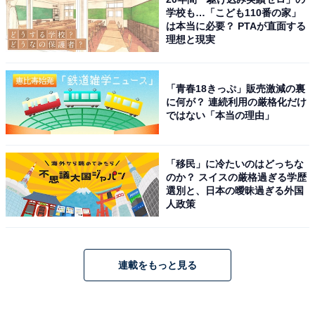
学校も…「こども110番の家」
は本当に必要？ PTAが直面する
理想と現実
「青春18きっぷ」販売激減の裏
に何が？ 連続利用の厳格化だけ
ではない「本当の理由」
「移民」に冷たいのはどっちな
のか？ スイスの厳格過ぎる学歴
選別と、日本の曖昧過ぎる外国
人政策
連載をもっと見る