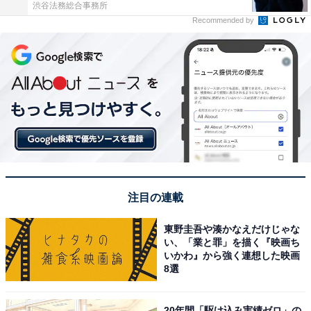
渋谷法務総合事務所
Recommended by
注目の連載
東野圭吾や湊かなえだけじゃな
い、「業と罪」を描く『映画ち
いかわ』から強く連想した映画
8選
20年間「駆け込み実績ゼロ」の