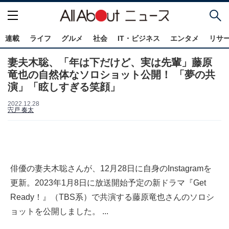
連載
ライフ
グルメ
社会
IT・ビジネス
エンタメ
リサ
妻夫木聡、「年は下だけど、実は先輩」藤原
竜也の自然体なソロショット公開！ 「夢の共
演」「眩しすぎる笑顔」
2022.12.28
宍戸 奏太
俳優の妻夫木聡さんが、12月28日に自身のInstagramを
更新。2023年1月8日に放送開始予定の新ドラマ『Get
Ready！』（TBS系）で共演する藤原竜也さんのソロシ
ョットを公開しました。 ...