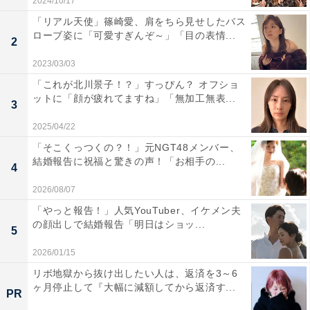
2024/10/17
「リアル天使」篠崎愛、肩をちら見せしたバス
ローブ姿に「可愛すぎんぞ～」「目の表情...
2
2023/03/03
「これが北川景子！？」すっぴん？ オフショ
ットに「顔が疲れてますね」「無加工無表...
3
2025/04/22
「そこくっつくの？！」元NGT48メンバー、
結婚報告に祝福と驚きの声！「お相手の...
4
2026/08/07
「やっと報告！」人気YouTuber、イケメン夫
の顔出しで結婚報告「明日はショッ...
5
2026/01/15
リボ地獄から抜け出したい人は、返済を3～6
ヶ月停止して『大幅に減額してから返済す...
PR