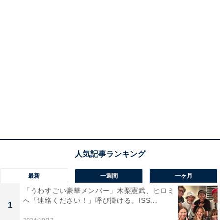
最新
一週間
一ヶ月
「うわすごい豪華メンバー」木梨憲武、ヒロミ
へ「連絡ください！」呼び掛ける。ISS...
1