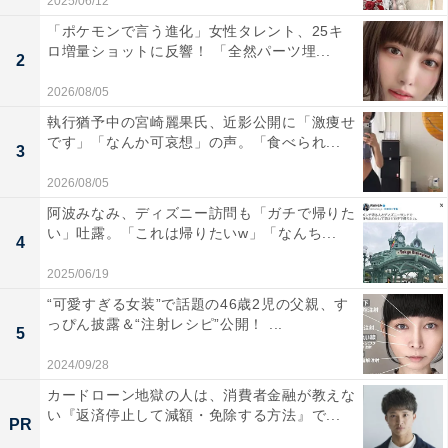
2025/06/12
「ポケモンで言う進化」女性タレント、25キ
ロ増量ショットに反響！ 「全然パーツ埋...
2
2026/08/05
執行猶予中の宮崎麗果氏、近影公開に「激痩せ
です」「なんか可哀想」の声。「食べられ...
3
2026/08/05
阿波みなみ、ディズニー訪問も「ガチで帰りた
い」吐露。「これは帰りたいw」「なんち...
4
2025/06/19
“可愛すぎる女装”で話題の46歳2児の父親、す
っぴん披露＆“注射レシピ”公開！ ...
5
2024/09/28
カードローン地獄の人は、消費者金融が教えな
い『返済停止して減額・免除する方法』で...
PR