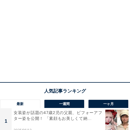
最新
一週間
一ヶ月
女装姿が話題の47歳2児の父親、ビフォーアフ
ター姿を公開！ 「素顔もお美しくて納...
1