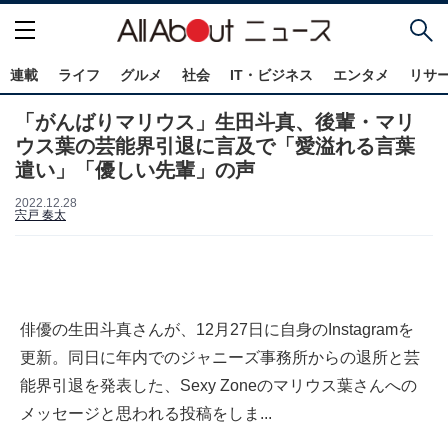
連載
ライフ
グルメ
社会
IT・ビジネス
エンタメ
リサ
「がんばりマリウス」生田斗真、後輩・マリ
ウス葉の芸能界引退に言及で「愛溢れる言葉
遣い」「優しい先輩」の声
2022.12.28
宍戸 奏太
俳優の生田斗真さんが、12月27日に自身のInstagramを
更新。同日に年内でのジャニーズ事務所からの退所と芸
能界引退を発表した、Sexy Zoneのマリウス葉さんへの
メッセージと思われる投稿をしま...