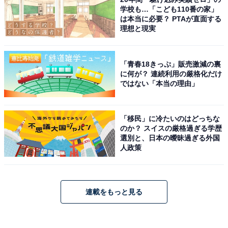
学校も…「こども110番の家」
は本当に必要？ PTAが直面する
理想と現実
「青春18きっぷ」販売激減の裏
に何が？ 連続利用の厳格化だけ
ではない「本当の理由」
「移民」に冷たいのはどっちな
のか？ スイスの厳格過ぎる学歴
選別と、日本の曖昧過ぎる外国
人政策
連載をもっと見る