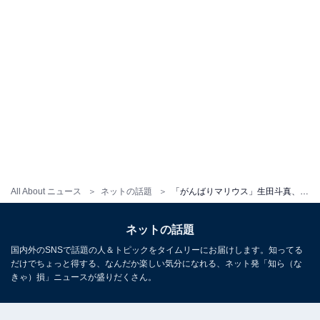
All About ニュース
ネットの話題
「がんばりマリウス」生田斗真、後輩・マリウス葉の芸能界引退に言及で「愛溢れる言葉遣い」「優しい先輩」の声
ネットの話題
国内外のSNSで話題の人＆トピックをタイムリーにお届けします。知ってる
だけでちょっと得する、なんだか楽しい気分になれる、ネット発「知ら（な
きゃ）損」ニュースが盛りだくさん。