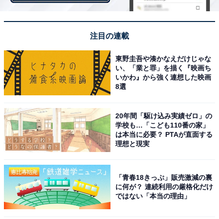
注目の連載
いつもより人の少ない街中を楽しむ（東京）
東野圭吾や湊かなえだけじゃな
い、「業と罪」を描く『映画ち
いかわ』から強く連想した映画
「東京なので特別変わった習慣はありませんが、子ども
8選
のころはクラスメイトの多くが祖父母の家に行ってしま
ったり、街中も帰省で人が少なかったりと、年末年始特
20年間「駆け込み実績ゼロ」の
有の静かな東京の雰囲気がありました。ずっと江戸っ子
学校も…「こども110番の家」
は本当に必要？ PTAが直面する
という友達と遊んだり、いつもより空いている街中を楽
理想と現実
しむ習慣はありました（40代女性）」
「青春18きっぷ」販売激減の裏
お正月の人がいない東京って、歩くと気持ちいいですよ
に何が？ 連続利用の厳格化だけ
ではない「本当の理由」
ね。帰省しない居残り組の、ささやかな楽しみといった
ところでしょうか。