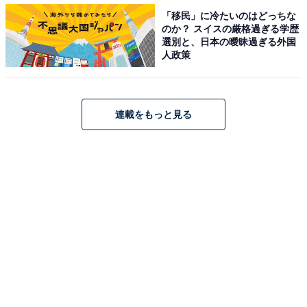
「移民」に冷たいのはどっちな
のか？ スイスの厳格過ぎる学歴
あなたの地元の変わった年末年始の習慣は何ですか？ 自
選別と、日本の曖昧過ぎる外国
人政策
分では当たり前でも、他県の人から驚かれることもある
かもしれません。
連載をもっと見る
年末年始に集まる際に、ぜひ周りの人と話してみてはい
かがでしょうか。
【おすすめ記事】
・
「お正月にクジラ汁」「初詣の日にラーメン」地元の変
わった年末年始の習慣は？ 【北海道・東北編】
・
「大晦日にすき焼き」「謎のおみくじが入ったお菓子を