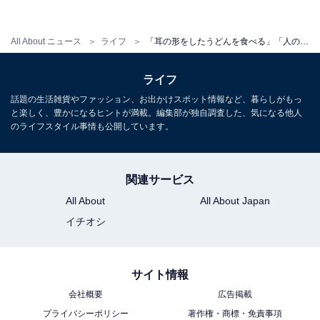
食べる」地元の変わった年末年始の習慣は？ 【中部編】
・
All About ニュース
ライフ
「耳の形をしたうどんを食べる」「人の少ない街中を楽しむ」地元の変わった年末年始の習慣は？ 【関東編】
「パチンコ店が40時間ぶっ通し営業」「しめ縄を一年中
飾る」地元の変わった年末年始の習慣は？ 【近畿編】
ライフ
・
話題の生活雑貨やファッション、お出かけスポット情報など、暮らしがもっ
「お雑煮にカキを入れる」「餅つきの後に餅まきをす
と楽しく、豊かになるヒントが満載。編集部が独自調査した、気になる他人
のライフスタイル事情も公開しています。
る」地元の変わった年末年始の習慣は？ 【中国・四国
編】
・
関連サービス
「玄関先でゴムチューブを地面に叩きつける」「年越し
All About
All About Japan
に沖縄そばを食べる」地元の変わった年末年始の習慣
イチオシ
は？ 【九州・沖縄編】
サイト情報
会社概要
広告掲載
プライバシーポリシー
著作権・商標・免責事項