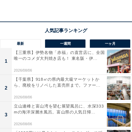
最新
一週間
一ヶ月
【三重県】伊勢名物「赤福」の直営店に、全国
唯一のコメダ大判焼き店も！ 東名阪・伊...
1
2026/08/06
サケとお餅を焼いて一緒に食べる（茨城）
【千葉県】918㎡の県内最大級マーケットか
ら、廃校をリノベした直売所まで。ファー...
2
「筑西市で塩引鮭とお餅を焼いて一緒に食べる習慣があ
2026/08/06
ります。筑西出身の知人から教わって作ってみた所、美
立山連峰と富山湾を望む展望風呂に、水深333
味しかったので毎年作っています。鮭の塩味とお餅がよ
mの海洋深層水風呂。富山県の人気日帰...
3
く合います。『しょーぴきもち』と言いますが、言い方
2026/08/06
はいろいろあるそうです。お歳暮にいただく新巻鮭の残