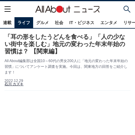
連載
ライフ
グルメ
社会
IT・ビジネス
エンタメ
リサ
「耳の形をしたうどんを食べる」「人の少な
い街中を楽しむ」地元の変わった年末年始の
習慣は？ 【関東編】
All About編集部は全国10～60代の男女200人に「地元の変わった年末年始の
習慣」についてアンケート調査を実施。今回は、関東地方の回答をご紹介し
ます！
2022.12.29
石川 カズキ