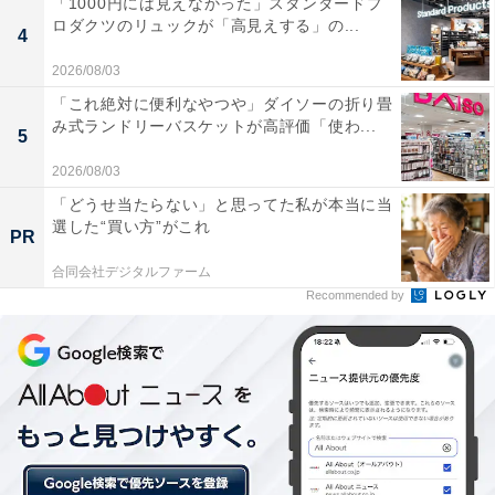
「1000円には見えなかった」スタンダードプ
りを、お正月のお餅に合わせたのが始まりと聞きました
ロダクツのリュックが「高見えする」の...
4
が、諸説あるそうです（40代女性）」
2026/08/03
「これ絶対に便利なやつや」ダイソーの折り畳
塩引ザケとは、内臓を取り除いたサケに塩をすり込み、
み式ランドリーバスケットが高評価「使わ...
5
1週間ほど置いた後で塩を抜き、数週間干したもの。塩
2026/08/03
引が訛って「しょーぴき」になったようです。
「どうせ当たらない」と思ってた私が本当に当
選した“買い方”がこれ
PR
合同会社デジタルファーム
Recommended by