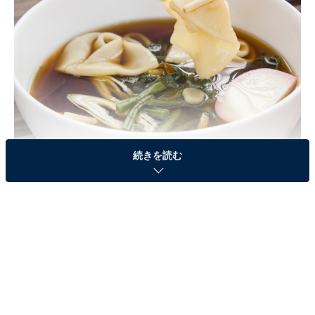
続きを読む
「関東地方」の変わった年末年始の習慣とは？
All About編集部は全国10～60代の男女200人に「地元の
変わった年末年始の習慣」についてアンケート調査を実
施。今回はその中から、関東地方の回答をいくつかご紹
介します！
耳の形をしたうどんを食べる（栃木）