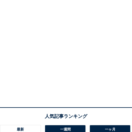
最新
一週間
一ヶ月