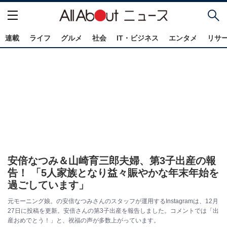
連載
ライフ
グルメ
社会
IT・ビジネス
エンタメ
リサ
安倍なつみ＆山崎育三郎夫婦、第3子出産の報
告！ 「5人家族となり益々賑やかな年末年始を
過ごしています」
元モーニング娘。の安倍なつみさんのスタッフが運用するInstagramは、12月
27日に投稿を更新。安倍さんの第3子出産を報告しました。コメントでは「出
産おめでとう！」と、祝福の声が多数上がっています。