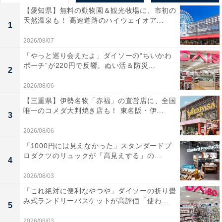
【愛知県】無料の動物園＆観光牧場に、市初の
天然温泉も！ 高速道路のハイウェイオア...
1
2026/08/07
「やっと巡り会えたよ」ダイソーの“ちいかわ
ポーチ”が220円で反響。ぬい活＆防災...
2
2026/08/06
【三重県】伊勢名物「赤福」の直営店に、全国
唯一のコメダ大判焼き店も！ 東名阪・伊...
3
2026/08/06
「1000円には見えなかった」スタンダードプ
ロダクツのリュックが「高見えする」の...
4
2026/08/03
「これ絶対に便利なやつや」ダイソーの折り畳
み式ランドリーバスケットが高評価「使わ...
5
2026/08/03