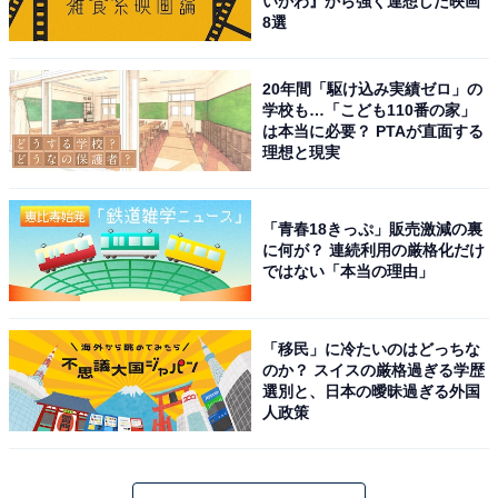
いかわ』から強く連想した映画
8選
20年間「駆け込み実績ゼロ」の
学校も…「こども110番の家」
は本当に必要？ PTAが直面する
理想と現実
「青春18きっぷ」販売激減の裏
に何が？ 連続利用の厳格化だけ
ではない「本当の理由」
「移民」に冷たいのはどっちな
のか？ スイスの厳格過ぎる学歴
選別と、日本の曖昧過ぎる外国
人政策