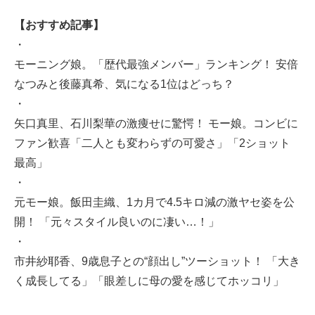
【おすすめ記事】
・
モーニング娘。「歴代最強メンバー」ランキング！ 安倍
なつみと後藤真希、気になる1位はどっち？
・
矢口真里、石川梨華の激痩せに驚愕！ モー娘。コンビに
ファン歓喜「二人とも変わらずの可愛さ」「2ショット
最高」
・
元モー娘。飯田圭織、1カ月で4.5キロ減の激ヤセ姿を公
開！ 「元々スタイル良いのに凄い…！」
・
市井紗耶香、9歳息子との“顔出し”ツーショット！ 「大き
く成長してる」「眼差しに母の愛を感じてホッコリ」