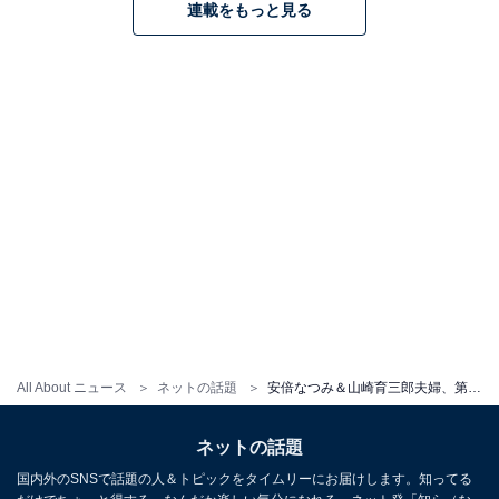
連載をもっと見る
All About ニュース
ネットの話題
安倍なつみ＆山崎育三郎夫婦、第3子出産の報告！ 「5人家族となり益々賑やかな年末年始を過ごしています」
ネットの話題
国内外のSNSで話題の人＆トピックをタイムリーにお届けします。知ってる