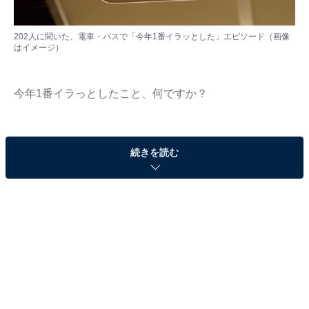
202人に聞いた、電車・バスで「今年1番イラッとした」エピソード（画像
はイメージ）
今年1番イラっとしたこと、何ですか？
2022年もあと数日。今年のイラだちを吐き出しましょ
続きを読む
う！
All About編集部でアンケート調査を実施。全国に住む10
～60代の202人に「今年1番イラッとしたこと」を聞きま
した。
今回はその中から、電車・バスに関する回答をご紹介し