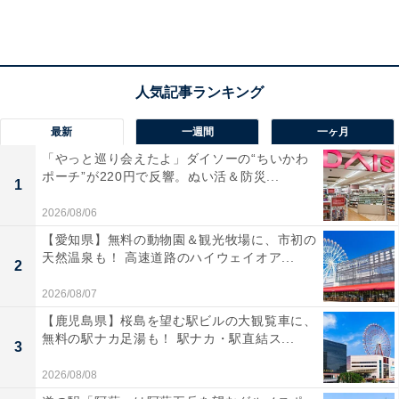
知らない人の舌打ちは、こたえますよね。そっちが聞い
てきたのに……！
最新
一週間
一ヶ月
「やっと巡り会えたよ」ダイソーの“ちいかわ
ポーチ”が220円で反響。ぬい活＆防災...
1
2026/08/06
【愛知県】無料の動物園＆観光牧場に、市初の
天然温泉も！ 高速道路のハイウェイオア...
2
2026/08/07
【鹿児島県】桜島を望む駅ビルの大観覧車に、
無料の駅ナカ足湯も！ 駅ナカ・駅直結ス...
3
2026/08/08