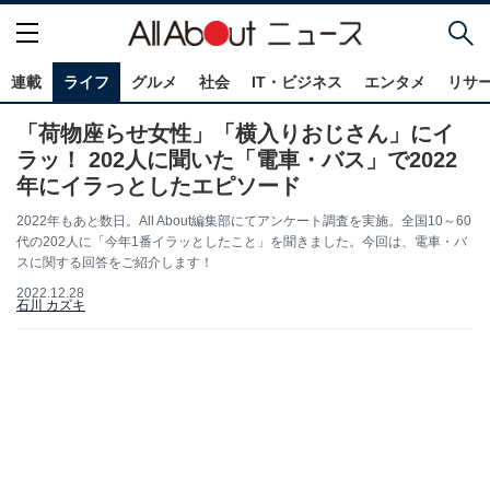
連載
ライフ
グルメ
社会
IT・ビジネス
エンタメ
リサ
「荷物座らせ女性」「横入りおじさん」にイ
ラッ！ 202人に聞いた「電車・バス」で2022
年にイラっとしたエピソード
2022年もあと数日。All About編集部にてアンケート調査を実施。全国10～60
代の202人に「今年1番イラッとしたこと」を聞きました。今回は、電車・バ
スに関する回答をご紹介します！
2022.12.28
石川 カズキ