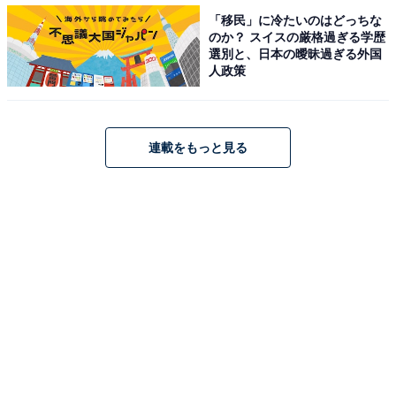
「移民」に冷たいのはどっちな
「ちゃんとならべや！」注意しても改めない横入
のか？ スイスの厳格過ぎる学歴
選別と、日本の曖昧過ぎる外国
りおじさん
人政策
そして、どこにでもいる横入りおじさんのエピソード
も。
連載をもっと見る
「通勤のバスで、バス停で待っていると必ずといってい
いほど横入りしてくるおっさんがいて、あまりにひどか
ったので、ある人が『ちゃんとならべや！』と言ってく
れた。翌日からそのおっさんはいなくなったが、しばら
くしてたまたま一本早いバスに乗ることになった際に、
バス停で待っていると、その横入りしているおっさんが
いて、やっぱり横入りしていて、注意されて行動改める
のではなく、バスに乗る時間を変えて横入りする姿に、
めちゃくちゃイラッとしました（50代・男性）」