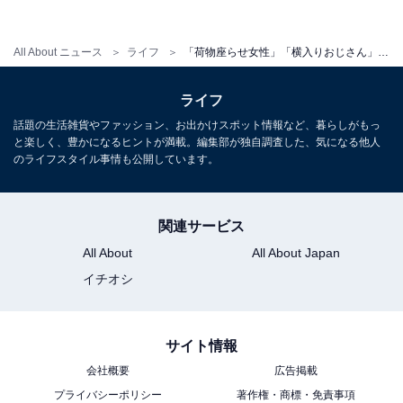
All About ニュース
ライフ
「荷物座らせ女性」「横入りおじさん」にイラッ！ 202人に聞いた「電車・バス」で2022年にイラっとしたエピソード
ムカつくー！ 注意されない時間帯を狙うの、本当に卑劣
ですね……！
ライフ
話題の生活雑貨やファッション、お出かけスポット情報など、暮らしがもっ
と楽しく、豊かになるヒントが満載。編集部が独自調査した、気になる他人
あなたのイラっとしたことは何ですか？ 今年のイラだち
のライフスタイル事情も公開しています。
は、来年に持ち越さないようにしたいですね。
関連サービス
2023年が、良い年になりますように！
All About
All About Japan
イチオシ
※回答者コメントは原文ママです
サイト情報
会社概要
広告掲載
【おすすめ記事】
プライバシーポリシー
著作権・商標・免責事項