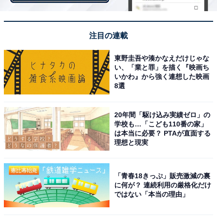
これはイラつきますね。あなたの荷物さまをどかせば、
もう1人座れるのに！
注目の連載
東野圭吾や湊かなえだけじゃな
い、「業と罪」を描く『映画ち
いかわ』から強く連想した映画
8選
20年間「駆け込み実績ゼロ」の
学校も…「こども110番の家」
は本当に必要？ PTAが直面する
理想と現実
「青春18きっぷ」販売激減の裏
に何が？ 連続利用の厳格化だけ
ではない「本当の理由」