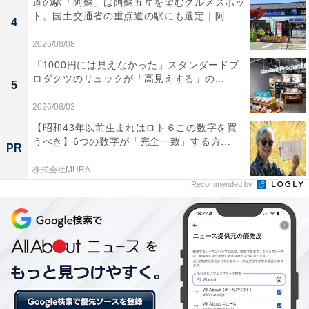
道の駅「阿蘇」は阿蘇五岳を望むグルメスポッ
ト。国土交通省の重点道の駅にも選定｜阿...
4
周り見てみなよ……！ 満員なのに荷物座らせ女性
2026/08/08
「1000円には見えなかった」スタンダードプ
続いて、バス内での怒りエピソード。
ロダクツのリュックが「高見えする」の...
5
2026/08/03
「初雪から根雪になるのが早かった今年。通勤で使うバ
【昭和43年以前生まれはロト６この数字を買
スも込み混みあっていました。帰りにバスに乗っても普
うべき】6つの数字が「完全一致」する方...
PR
段は立つことなんてないのに、立たないと乗れないよう
株式会社MURA
な状況も。そんな中、二人席に荷物を置いて座っている
Recommended by
女性を見かけてイラっとしました。立っている人がぎゅ
うぎゅうでうんざりしている中、平然とスマホをいじっ
て悠々と荷物も隣において座っていました。これだけ混
んでいるのに周りのことを考えられないなんて、と仕事
で疲れているという理由もあり心の中でかなり腹立たし
い気持ちになりました（30代・女性）」