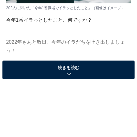
202人に聞いた「今年1番職場でイラッとしたこと」（画像はイメージ）
今年1番イラっとしたこと、何ですか？
2022年もあと数日。今年のイラだちを吐き出しましょ
う！
続きを読む
All About編集部でアンケート調査を実施。全国に住む10
～60代の202人に「今年1番イラッとしたこと」を聞きま
した。
今回はその中から、職場に関する回答をご紹介します！