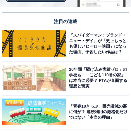
さらには「会社でいつもサボっている人の年末調整の提
出書類の入力を頼まれ、その時に『自分でやれよ』とイ
注目の連載
ラっとしましたが、それ以上に年収を見た時に『いつも
サボってるやつがなぜこんなに給料、ボーナスもらって
『スパイダーマン：ブランド・
ニュー・デイ』が「史上もっと
るんだ？会社の査定はどうなってるんだ？』とイラっと
も優しいヒーロー映画」になっ
しました（40代・女性）」というイラっとダブルパンチ
た理由。予習したい作品は？
も。
20年間「駆け込み実績ゼロ」の
学校も…「こども110番の家」
給料の不公平はやるせないですね。考えないようにしま
は本当に必要？ PTAが直面する
理想と現実
しょう……！
「青春18きっぷ」販売激減の裏
に何が？ 連続利用の厳格化だけ
ではない「本当の理由」