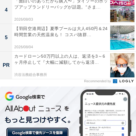
「面白いのあったから購入〜」ダイソーのポッ
プアップランドリーバッグが話題。“さま...
4
2026/08/03
何でこいつが給料もらってるの……！ 同僚にイラ
【羽田空港周辺】夏季プールは大人450円＆24
時間営業の天然温泉も！ コスパ抜群...
ッ
5
2026/08/04
続いて、同僚にイラつかせられたエピソード。
カードローン50万円以上の人は、返済を3～6
ヶ月停止して『大幅に減額してから返済...
PR
「同じ課の男子。入社から何年もたつ30歳ぐらいのや
渋谷法務総合事務所
Recommended by
つ。新人でもないのにメール返信の常識がない。注意し
たら『知りませんでした』と言われて、ぶちぎれた（40
代・女性）」「トイレは長い、昼休憩からは社長よりも
遅く戻る、出勤時はほぼ遅刻。なんでこんな奴、クビに
ならないのか、会社にも不信感（40代・女性）」など、
非常識な同僚への不満が続出。