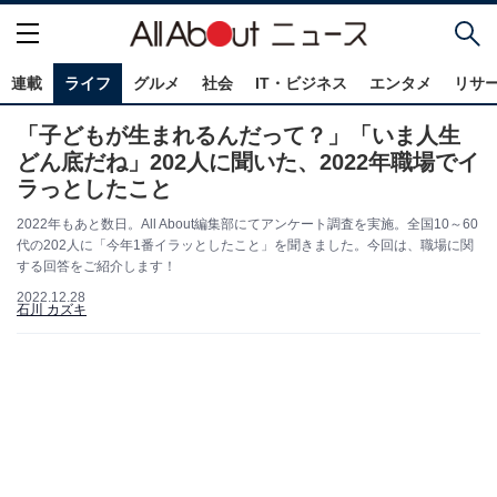
連載
ライフ
グルメ
社会
IT・ビジネス
エンタメ
リサ
「子どもが生まれるんだって？」「いま人生
どん底だね」202人に聞いた、2022年職場でイ
ラっとしたこと
2022年もあと数日。All About編集部にてアンケート調査を実施。全国10～60
代の202人に「今年1番イラッとしたこと」を聞きました。今回は、職場に関
する回答をご紹介します！
2022.12.28
石川 カズキ