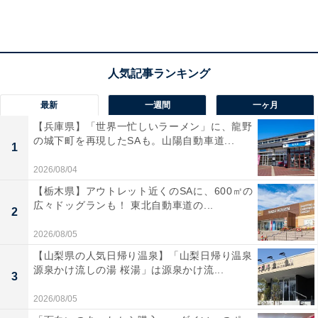
のでスルーしました（40代・女性）」など、業務外でも
イラつかせてくる、ライン越え上司も。
もはや存在がハラスメントな上司、滅ぶべし……！
最新
一週間
一ヶ月
【兵庫県】「世界一忙しいラーメン」に、龍野
の城下町を再現したSAも。山陽自動車道...
1
2026/08/04
【栃木県】アウトレット近くのSAに、600㎡の
広々ドッグランも！ 東北自動車道の...
2
2026/08/05
【山梨県の人気日帰り温泉】「山梨日帰り温泉
源泉かけ流しの湯 桜湯」は源泉かけ流...
3
2026/08/05