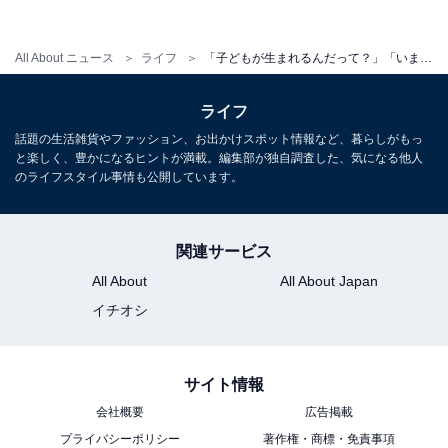
きたこと（20代・女性）」「仕事中、先輩のミスを何故
か私がお詫びをしなければいけない羽目になり、上司か
All About ニュース
ライフ
「子どもが生まれるんだって？」「いま人生どん底だね」202人に聞いた、2022年職場でイラっとしたこと
らの叱責まで受けたこと（40代・女性）」といった、も
はや関係修復は難しそうなエピソードの数々。
ライフ
話題の生活雑貨やファッション、お出かけスポット情報など、暮らしがもっ
さらには「同僚が金を持ち逃げしたことです（40代・男
と楽しく、豊かになるヒントが満載。編集部が独自調査した、気になる他人
のライフスタイル事情も公開しています。
性）」「8年ほどパートで勤めていた会社の社長に正社
員にならないかと誘われました。『質問や言っておきた
いことは？』と聞かれたので、契約書が欲しいと私が言
関連サービス
ったら、怒鳴りつけるような口調で半分脅しのようなこ
All About
All About Japan
とを言ってきたことです。正社員の話はなくなりました
イチオシ
（30代・女性）」など、それって犯罪ではと思えるエピ
ソードも。
サイト情報
会社概要
広告掲載
シャレになりませんので、警察や労基署に相談しましょ
プライバシーポリシー
著作権・商標・免責事項