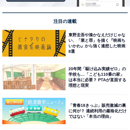
少しずつダイエットし、落とした20キロがほぼリバウン
ドでお腹に帰ってきてしまった。コロナストレスと銘打
って、出掛けた先でランチやスタバを飲食し、自粛制限
注目の連載
が緩んだので飲み会に参加し、在宅勤務になったことに
東野圭吾や湊かなえだけじゃな
より仕事しながらおやつや昼ご飯を食べ続け、頭を動か
い、「業と罪」を描く『映画ち
したからカロリーが欲しいと、我慢していたマックやラ
いかわ』から強く連想した映画
8選
ーメン屋を解禁して、自分を甘やかした結果だと、非常
に反省している（30代・女性）」と、自粛明けにリバウ
ンドしてしまったという声も。
20年間「駆け込み実績ゼロ」の
学校も…「こども110番の家」
は本当に必要？ PTAが直面する
理想と現実
コロナ禍とダイエットは、相性が悪いですよね。来年こ
そは……！
「青春18きっぷ」販売激減の裏
に何が？ 連続利用の厳格化だけ
ではない「本当の理由」