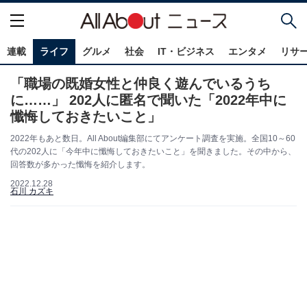
連載
ライフ
グルメ
社会
IT・ビジネス
エンタメ
リサ
「職場の既婚女性と仲良く遊んでいるうち
に……」 202人に匿名で聞いた「2022年中に
懺悔しておきたいこと」
2022年もあと数日。All About編集部にてアンケート調査を実施。全国10～60
代の202人に「今年中に懺悔しておきたいこと」を聞きました。その中から、
回答数が多かった懺悔を紹介します。
2022.12.28
石川 カズキ