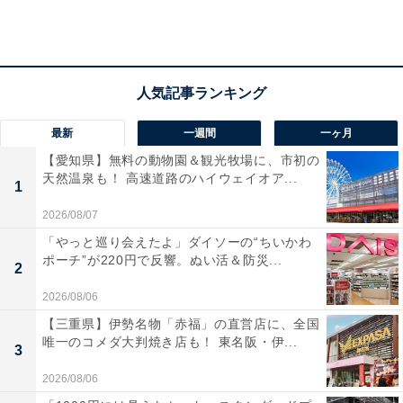
2023年は悔い改めましょう。バレたら懺悔じゃ済まない
ですよ……！
最新
一週間
一ヶ月
【愛知県】無料の動物園＆観光牧場に、市初の
天然温泉も！ 高速道路のハイウェイオア...
1
2026/08/07
「やっと巡り会えたよ」ダイソーの“ちいかわ
ポーチ”が220円で反響。ぬい活＆防災...
2
2026/08/06
【三重県】伊勢名物「赤福」の直営店に、全国
唯一のコメダ大判焼き店も！ 東名阪・伊...
3
2026/08/06