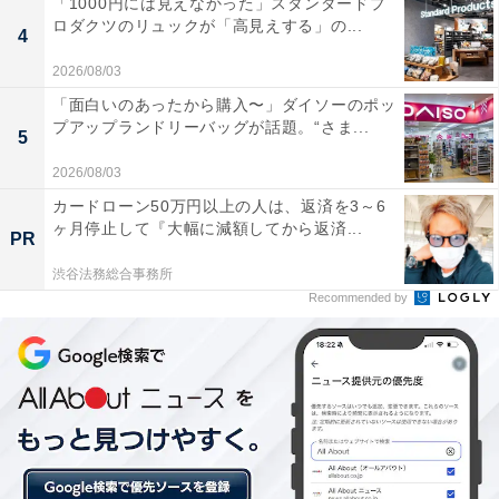
「1000円には見えなかった」スタンダードプ
ロダクツのリュックが「高見えする」の...
4
その2「ダイエット」
2026/08/03
「面白いのあったから購入〜」ダイソーのポッ
プアップランドリーバッグが話題。“さま...
続いては、ダイエットに関する懺悔。
5
2026/08/03
カードローン50万円以上の人は、返済を3～6
「お菓子を食べて体重が4kg増えてしまいました（40
ヶ月停止して『大幅に減額してから返済...
PR
代・女性）」「産後のダイエットを頑張ると言っていま
したが、たいして体重を落とすことが出来なかったです
渋谷法務総合事務所
Recommended by
（40代・女性）」「ダイエットをしようと、決意した年
始。マイナス10キロを目標に、取り組んできたが、誘惑
に負け続けてしまった（30代・男性）」といったコメン
トが集まりました。
また「外出を自粛していた2年間で頑張って取り組んで