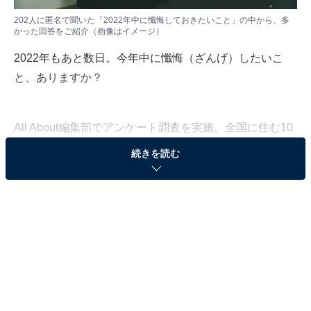
202人に匿名で聞いた「2022年中に懺悔しておきたいこと」の中から、多
かった回答をご紹介（画像はイメージ）
2022年もあと数日。今年中に懺悔（ざんげ）したいこ
と、ありますか？
All About編集部でアンケート調査を実施。全国に住む10
～60代の202人に「今年中に懺悔しておきたいこと」を
続きを読む
聞きました。
今回はその中から、回答数が多かった懺悔をご紹介しま
す！
その1「夫婦関係」