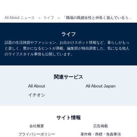
「失業して得た僅かな退職金を、ギャンブルで使ってし
まった（40代・男性）」「あまりにもストレスが溜まり
All About ニュース
ライフ
「職場の既婚女性と仲良く遊んでいるうちに……」 202人に匿名で聞いた「2022年中に懺悔しておきたいこと」
すぎたことによりインターネット通販で中古ゲームと中
古ゲーム機購入に10万円近くお金を使ったこと（30代・
ライフ
女性）」「ショッピングモールに行くたびに何度もガチ
話題の生活雑貨やファッション、お出かけスポット情報など、暮らしがもっ
ャを回して、結局欲しかったものが出てこなかったけど
と楽しく、豊かになるヒントが満載。編集部が独自調査した、気になる他人
諦めきれず、ついオークションでコンプリートセットを
のライフスタイル事情も公開しています。
落札してしまいました（40代・女性）」といった声が集
まりました。
関連サービス
All About
All About Japan
さらには「投資信託で30万損してしまいました。夫には
イチオシ
言えません（40代・女性）」「旦那の給料で自分へのご
褒美といって12万円のコートをクレジットカードで買っ
サイト情報
たこと（30代・女性）」といった夫婦関係＆お金や、
「自分のことにはお金をかけてしまって、ごめんなさ
会社概要
広告掲載
プライバシーポリシー
著作権・商標・免責事項
い。ダイエットに15万かけました（40代・女性）」とい