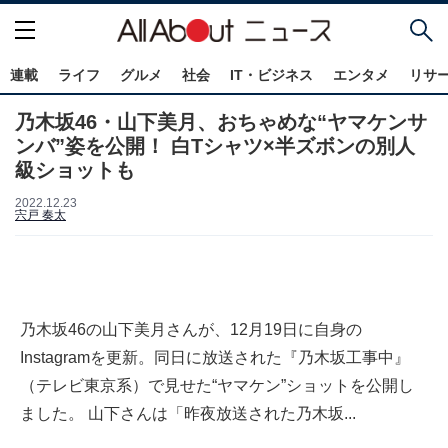
連載
ライフ
グルメ
社会
IT・ビジネス
エンタメ
リサ
乃木坂46・山下美月、おちゃめな“ヤマケンサ
ンバ”姿を公開！ 白Tシャツ×半ズボンの別人
級ショットも
2022.12.23
宍戸 奏太
乃木坂46の山下美月さんが、12月19日に自身の
Instagramを更新。同日に放送された『乃木坂工事中』
（テレビ東京系）で見せた“ヤマケン”ショットを公開し
ました。 山下さんは「昨夜放送された乃木坂...