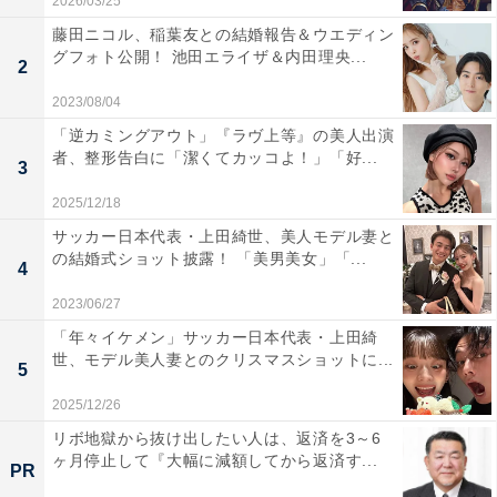
2026/03/25
藤田ニコル、稲葉友との結婚報告＆ウエディン
グフォト公開！ 池田エライザ＆内田理央...
2
2023/08/04
「逆カミングアウト」『ラヴ上等』の美人出演
者、整形告白に「潔くてカッコよ！」「好...
3
2025/12/18
サッカー日本代表・上田綺世、美人モデル妻と
の結婚式ショット披露！ 「美男美女」「...
4
2023/06/27
「年々イケメン」サッカー日本代表・上田綺
世、モデル美人妻とのクリスマスショットに...
5
2025/12/26
リボ地獄から抜け出したい人は、返済を3～6
ヶ月停止して『大幅に減額してから返済す...
PR