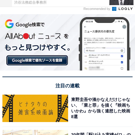
渋谷法務総合事務所
Recommended by
注目の連載
東野圭吾や湊かなえだけじゃな
い、「業と罪」を描く『映画ち
いかわ』から強く連想した映画
8選
20年間「駆け込み実績ゼロ」の