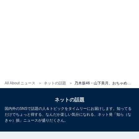
All About ニュース
ネットの話題
乃木坂46・山下美月、おちゃめな“ヤマケンサンバ”姿を公開！ 白Tシャツ×半ズボンの別人級ショットも
ネットの話題
国内外のSNSで話題の人＆トピックをタイムリーにお届けします。知ってる
だけでちょっと得する、なんだか楽しい気分になれる、ネット発「知ら（な
きゃ）損」ニュースが盛りだくさん。