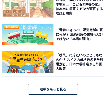
学校も…「こども110番の家」
は本当に必要？ PTAが直面する
理想と現実
「青春18きっぷ」販売激減の裏
に何が？ 連続利用の厳格化だけ
ではない「本当の理由」
「移民」に冷たいのはどっちな
のか？ スイスの厳格過ぎる学歴
選別と、日本の曖昧過ぎる外国
人政策
連載をもっと見る