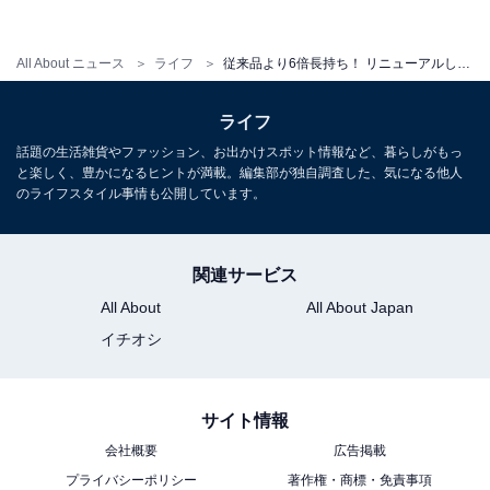
All About ニュース
ライフ
従来品より6倍長持ち！ リニューアルした“取っ手のとれる”ティファールに変えたらストレスフリーに
ライフ
話題の生活雑貨やファッション、お出かけスポット情報など、暮らしがもっ
と楽しく、豊かになるヒントが満載。編集部が独自調査した、気になる他人
のライフスタイル事情も公開しています。
関連サービス
All About
All About Japan
省スペースで収納できるのがありがたい
イチオシ
サイト情報
会社概要
広告掲載
プライバシーポリシー
著作権・商標・免責事項