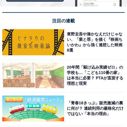
注目の連載
東野圭吾や湊かなえだけじゃな
い、「業と罪」を描く『映画ち
いかわ』から強く連想した映画
8選
20年間「駆け込み実績ゼロ」の
4種類のフタと取っ手も付いてくる
学校も…「こども110番の家」
は本当に必要？ PTAが直面する
理想と現実
さらに、16cmと20cmの「シールリッド」（写真左）、
16cmと20cmの「バタフライガラスぶた」（写真中
「青春18きっぷ」販売激減の裏
央）、専用取っ手「フィグブラウン」（写真右）も付い
に何が？ 連続利用の厳格化だけ
てきます。バタフライガラスぶたとシールリッドは、ソ
ではない「本当の理由」
ースパンに合うサイズです。