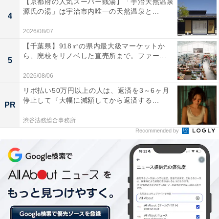
【京都府の人気スーパー銭湯】「宇治天然温泉
源氏の湯」は宇治市内唯一の天然温泉と...
4
2026/08/07
【千葉県】918㎡の県内最大級マーケットか
ら、廃校をリノベした直売所まで。ファー...
5
2026/08/06
リボ払い50万円以上の人は、返済を3～6ヶ月
ソースパンとフライパンが2点ずつ入っている
停止して『大幅に減額してから返済する...
PR
渋谷法務総合事務所
「インジニオ・ネオ IHマロンブラウン・アンリミテッド
Recommended by
セット9」のフライパンのサイズは、22cmと26cm。ソー
スパンは16cm、20cm。