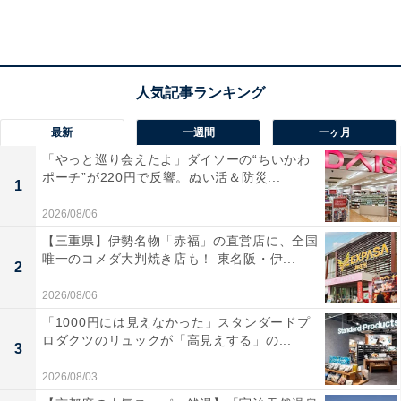
「インジニオ・ネオ IHマロンブラウン・アンリミテッド セット9」（希望
小売価格 税込2万8050円）
筆者が購入した「インジニオ・ネオ IHマロンブラウン・
アンリミテッド セット9」は、ソースパン（鍋のような
最新
一週間
一ヶ月
深型のフライパン）とフライパンがそれぞれ2点ずつ入
「やっと巡り会えたよ」ダイソーの“ちいかわ
った計9点セット。「取っ手のとれるフライパン・鍋」
ポーチ”が220円で反響。ぬい活＆防災...
1
シリーズは、ほかにも6点セット、3点セットなどのもの
2026/08/06
があるほか、単品でも購入することができます。
【三重県】伊勢名物「赤福」の直営店に、全国
唯一のコメダ大判焼き店も！ 東名阪・伊...
2
2026/08/06
「1000円には見えなかった」スタンダードプ
ロダクツのリュックが「高見えする」の...
3
2026/08/03