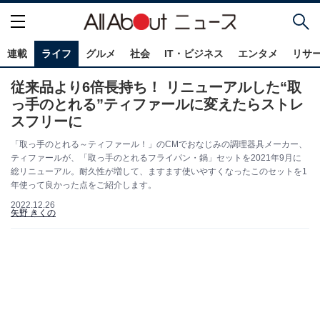
連載
ライフ
グルメ
社会
IT・ビジネス
エンタメ
リサ
従来品より6倍長持ち！ リニューアルした“取
っ手のとれる”ティファールに変えたらストレ
スフリーに
「取っ手のとれる～ティファール！」のCMでおなじみの調理器具メーカー、
ティファールが、「取っ手のとれるフライパン・鍋」セットを2021年9月に
総リニューアル。耐久性が増して、ますます使いやすくなったこのセットを1
年使って良かった点をご紹介します。
2022.12.26
矢野 きくの