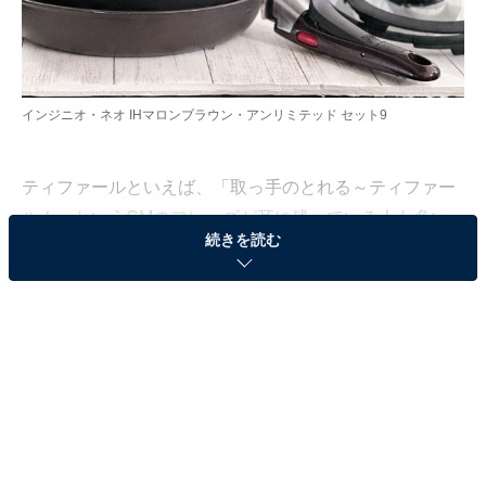
インジニオ・ネオ IHマロンブラウン・アンリミテッド セット9
ティファールといえば、「取っ手のとれる～ティファー
ル！」というCMのフレーズが耳に残っている人も多い
続きを読む
のではないでしょうか。そのティファールが、人気製品
「取っ手のとれるフライパン・鍋」セットを2021年9月
に総リニューアルし、発売しました。
今回は、リニューアルされた「取っ手のとれるフライパ
ン・鍋」シリーズの1つ、「インジニオ・ネオ IHマロン
ブラウン・アンリミテッド セット9」（希望小売価格 税
込2万8050円）を約1年使った感想をご紹介します。