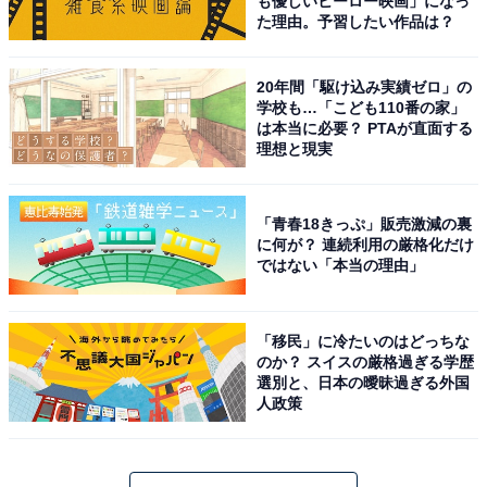
も優しいヒーロー映画」になっ
た理由。予習したい作品は？
20年間「駆け込み実績ゼロ」の
学校も…「こども110番の家」
は本当に必要？ PTAが直面する
理想と現実
「青春18きっぷ」販売激減の裏
に何が？ 連続利用の厳格化だけ
ではない「本当の理由」
「移民」に冷たいのはどっちな
のか？ スイスの厳格過ぎる学歴
選別と、日本の曖昧過ぎる外国
人政策