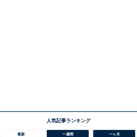
最新
一週間
一ヶ月