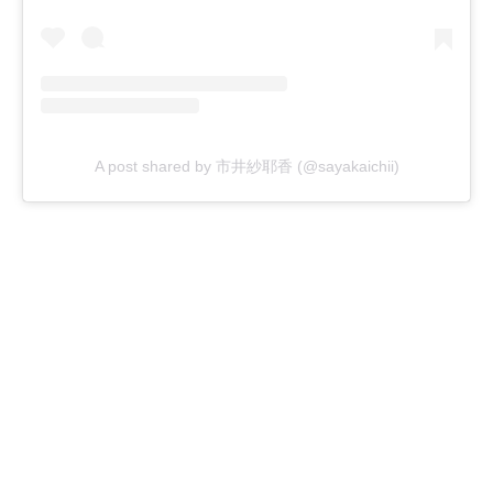
A post shared by 市井紗耶香 (@sayakaichii)