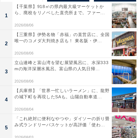
【千葉県】918㎡の県内最大級マーケットか
ら、廃校をリノベした直売所まで。ファー...
1
2026/08/06
【三重県】伊勢名物「赤福」の直営店に、全国
唯一のコメダ大判焼き店も！ 東名阪・伊...
2
2026/08/06
立山連峰と富山湾を望む展望風呂に、水深333
mの海洋深層水風呂。富山県の人気日帰...
3
2026/08/06
【兵庫県】「世界一忙しいラーメン」に、龍野
の城下町を再現したSAも。山陽自動車道...
4
2026/08/04
「これ絶対に便利なやつや」ダイソーの折り畳
み式ランドリーバスケットが高評価「使わ...
5
2026/08/03