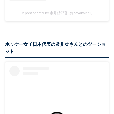
A post shared by 市井紗耶香 (@sayakaichii)
ホッケー女子日本代表の及川栞さんとのツーショ
ット