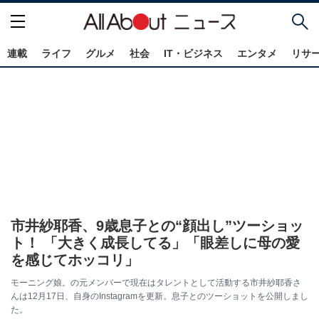
連載
ライフ
グルメ
社会
IT・ビジネス
エンタメ
リサ
市井紗耶香、9歳息子との“顔出し”ツーショッ
ト！ 「大きく成長してる」「眼差しに母の愛
を感じてホッコリ」
モーニング娘。の元メンバーで現在はタレントとして活動する市井紗耶香さ
んは12月17日、自身のInstagramを更新。息子とのツーショットを公開しまし
た。