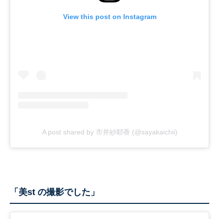
View this post on Instagram
A post shared by 市井紗耶香 (@sayakaichii)
「美st の撮影でした」