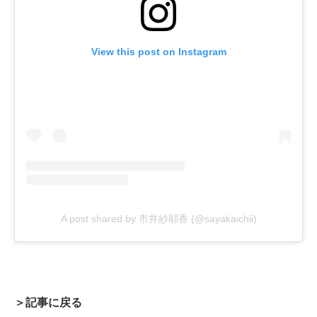
View this post on Instagram
A post shared by 市井紗耶香 (@sayakaichii)
＞記事に戻る