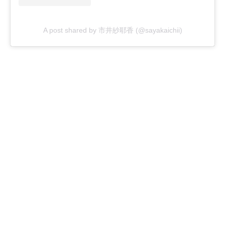
A post shared by 市井紗耶香 (@sayakaichii)