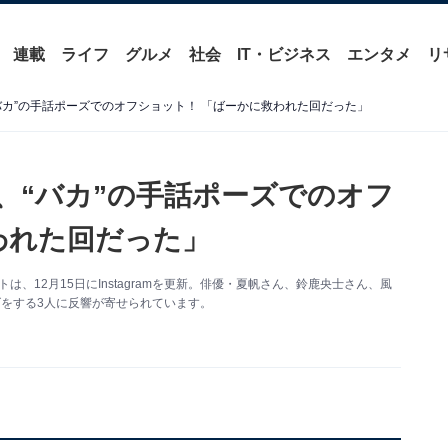
連載
ライフ
グルメ
社会
IT・ビジネス
エンタメ
リ
バカ”の手話ポーズでのオフショット！ 「ばーかに救われた回だった」
、“バカ”の手話ポーズでのオフ
われた回だった」
は、12月15日にInstagramを更新。俳優・夏帆さん、鈴鹿央士さん、風
ズをする3人に反響が寄せられています。