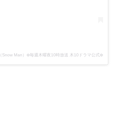
蓮（Snow Man）❄️毎週木曜夜10時放送 木10ドラマ公式❄️ (@silent_fujitv)