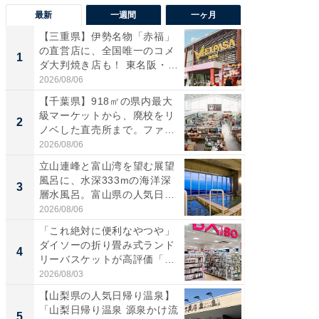
最新
一週間
一ヶ月
【三重県】伊勢名物「赤福」
【兵庫
の直営店に、全国唯一のコメ
ーメン
1
1
ダ大判焼き店も！ 東名阪・
再現した
伊...
道...
2026/08/06
2026/08/0
【千葉県】918㎡の県内最大
【三重
級マーケットから、廃校をリ
「鈴鹿天
2
2
ノベした直売所まで。ファ
は100
ー...
2026/08/06
2026/08/0
立山連峰と富山湾を望む展望
ステラ
風呂に、水深333mの海洋深
詰め放題
3
3
層水風呂。富山県の人気日
00円で「
帰...
2026/08/06
2026/08/0
「これ絶対に便利なやつや」
「ミニオ
ダイソーの折り畳み式ランド
ッグ！ 
4
4
リーバスケットが高評価「使
ど、夏限
わ...
2026/08/03
2026/08/0
【山梨県の人気日帰り温泉】
【埼玉
「山梨日帰り温泉 源泉かけ流
「行田天
5
5