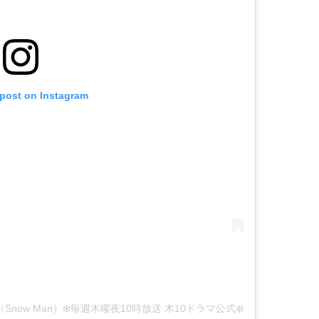
 post on Instagram
蓮（Snow Man）❄️毎週木曜夜10時放送 木10ドラマ公式❄️ (@silent_fujitv)