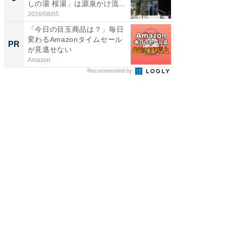
しの湯 桜湯」は源泉かけ流...
は和の
が...
2026/08/05
2026/08/0
「今日の目玉商品は？」毎日
「え、
変わるAmazonタイムセール
の？」8
PR
PR
が見逃せない
場！Ama
Amazon
Amazon
Recommended by