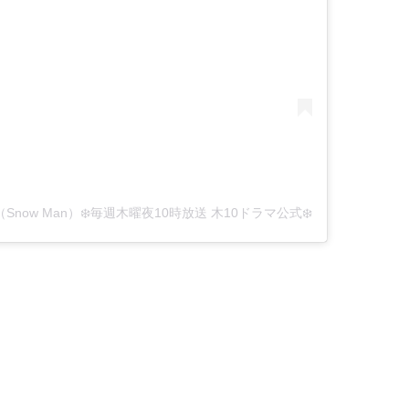
蓮（Snow Man）❄️毎週木曜夜10時放送 木10ドラマ公式❄️ (@silent_fujitv)