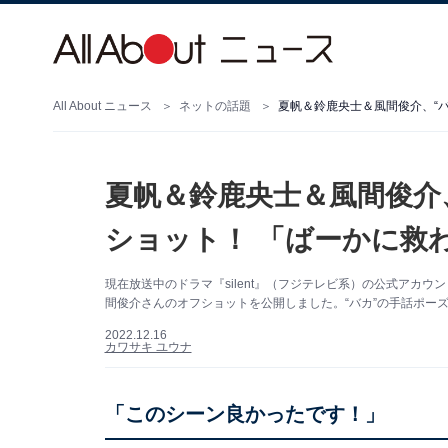
All About ニュース
ネットの話題
夏帆＆鈴鹿央士＆風間俊介、“
夏帆＆鈴鹿央士＆風間俊介
ショット！ 「ばーかに救
現在放送中のドラマ『silent』（フジテレビ系）の公式アカウント
間俊介さんのオフショットを公開しました。“バカ”の手話ポー
2022.12.16
カワサキ ユウナ
「このシーン良かったです！」