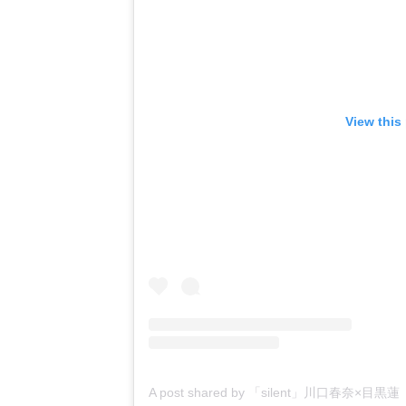
View this
A post shared by 「silent」川口春奈×目黒