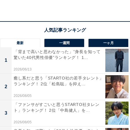
最新
一週間
一ヶ月
「背まで高いと思わなかった」“身長を知って
驚いた40代男性俳優”ランキング！ 1...
1
2位：中華蕎麦 とみ田（千葉県松戸市）
2026/06/13
癒し系だと思う「STARTO社の若手タレント」
第2位は「中華蕎麦 とみ田」。ラーメン業界最高権威の
ランキング！ 2位「松島聡」を抑え...
2
講談社「TRYラーメン大賞（Tokyo Ramen of the
2026/08/05
Year）」を4連覇するなど、数々の賞を受賞している“つ
「ファンサがすごいと思うSTARTO社タレン
けめんの王者”です。
ト」ランキング！ 2位「中島健人」を...
3
2026/08/05
幻の豚「TOKYO-X」の脂の甘みを極限まで引き出した豚