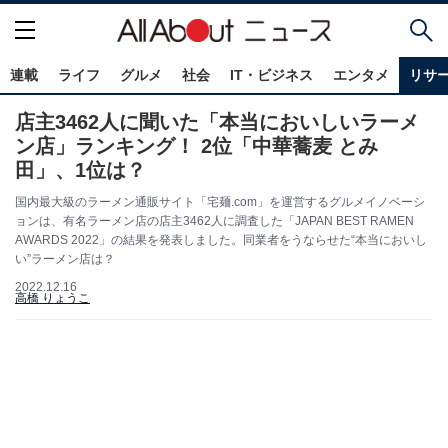
連載
ライフ
グルメ
社会
IT・ビジネス
エンタメ
リサ
店主3462人に聞いた「本当においしいラーメ
ン店」ランキング！ 2位「中華蕎麦 とみ
田」、1位は？
国内最大級のラーメン通販サイト「宅麺.com」を運営するグルメイノベーシ
ョンは、有名ラーメン店の店主3462人に調査した「JAPAN BEST RAMEN
AWARDS 2022」の結果を発表しました。同業者をうならせた“本当においし
い”ラーメン店は？
2022.12.16
高橋 りょうこ