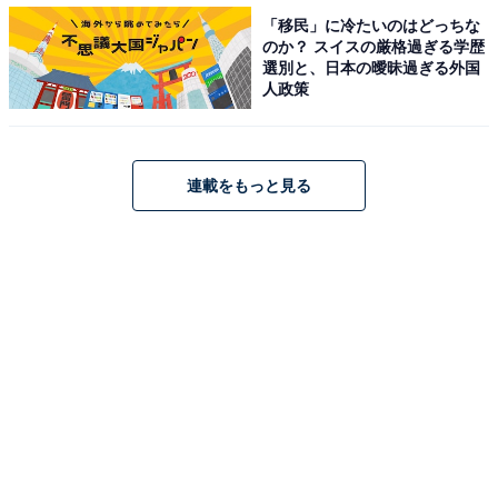
たちに選ばれた1杯、1度は味わってみたいですね。
「移民」に冷たいのはどっちな
のか？ スイスの厳格過ぎる学歴
選別と、日本の曖昧過ぎる外国
人政策
＞9位までの全ランキングを見る
連載をもっと見る
【おすすめ記事】
・
幻のラーメンが新横浜ラーメン博物館に20年ぶりに復
活！ 「八戸麺道 大陸」佐野実氏との想いを繋ぐ味
・
「一度は行ってみたい」高級焼き肉チェーン店ランキン
グ！ 3位「うしごろ」、2位「焼肉トラジ」、1位は？
・
神社（ジンジャ）＋声援（エール）＝ジンジャーエール
とはダジャレがお上手！ 神田明神のキラキラネーム飲料