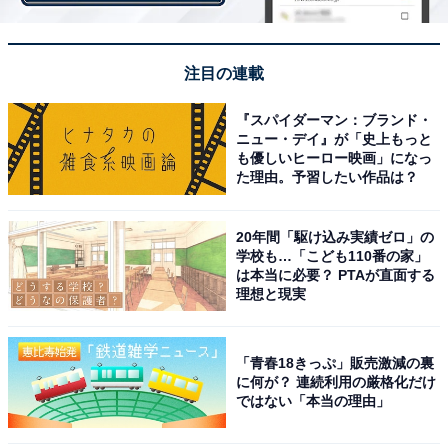
1位：らぁ麺 飯田商店（神奈川県足柄下郡）
注目の連載
『スパイダーマン：ブランド・
第1位は「らぁ麺 飯田商店」。深みのあるしょうゆのキ
ニュー・デイ』が「史上もっと
レ、透明感のある鶏油の香り、上質な鶏だしのコクと豚
も優しいヒーロー映画」になっ
た理由。予習したい作品は？
だしが合わさった至極のスープが味わえるとして、2021
年に続き2年連続で第1位に輝きました。
20年間「駆け込み実績ゼロ」の
学校も…「こども110番の家」
は本当に必要？ PTAが直面する
スープの使用食材は1つ1つ厳選し、下ごしらえの仕方、
理想と現実
うま味の引き出し方までこだわる徹底ぶり。麺も小麦の
ブレンドや水の配合、切り方を毎日微妙に変えて作るな
「青春18きっぷ」販売激減の裏
ど、独自のラーメンを追求し続けています。予約枠がす
に何が？ 連続利用の厳格化だけ
ぐに埋まってしまうことから“日本一予約が取れないラー
ではない「本当の理由」
メン店”と表される飯田商店。名だたるラーメン店の店主