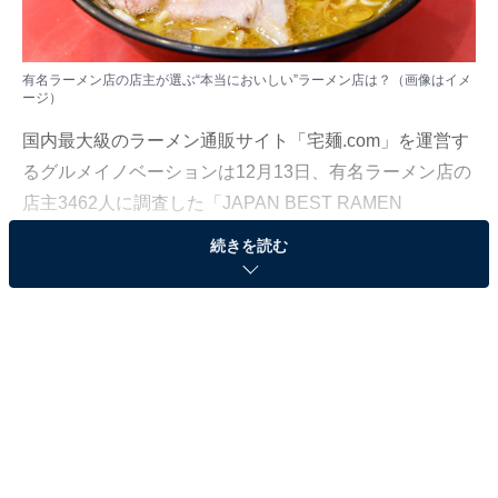
有名ラーメン店の店主が選ぶ“本当においしい”ラーメン店は？（画像はイメ
ージ）
国内最大級のラーメン通販サイト「宅麺.com」を運営す
るグルメイノベーションは12月13日、有名ラーメン店の
店主3462人に調査した「JAPAN BEST RAMEN
AWARDS 2022」の結果を発表しました。同業者をうな
続きを読む
らせた“本当においしい”ラーメン店は？
＞9位までの全ランキングを見る
3位：家系総本山 ラーメン吉村家（神奈川県横浜
市）