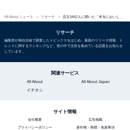
が話題
・
All About ニュース
リサーチ
店主3462人に聞いた「本当においしいラーメン店」ランキング！ 2位「中華蕎麦 とみ田」、1位は？
『作りたい女と食べたい女』の「味玉丼」はどう作る？
「#つくってたべたよ」でも評判の再現レシピ
リサーチ
・
編集部が独自目線で調査したトピックスをはじめ、最新のリリース情報、ト
『カリオストロの城』といえば、これ！ ルパンと次元が
レンドに関するランキングなど、世の中で注目を集めている話題をお知らせ
しています。
取り合う「ミートボールスパゲティ」再現レシピ
関連サービス
【関連リンク】
All About
All About Japan
・
プレスリリース
イチオシ
サイト情報
会社概要
広告掲載
プライバシーポリシー
著作権・商標・免責事項