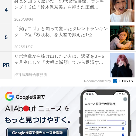
身長を知って驚いた「50代女性俳優」ランキ
骨スープに魚介だしを重ね、濃厚でありながら上品な味
ング！ 2位「鈴木保奈美」を抑えた圧倒...
4
わいに仕上げた「超濃厚豚骨魚介スープ」は、松戸本店
2026/08/04
でしか味わえない逸品。営業日は全て店主の富田さんが
「実は二世」と知って驚いたタレントランキン
調理するというひたむきな姿勢も、ファンや同業者の支
グ！ 2位「杉咲花」を大差で抑えた1位...
5
持を集めています。
2025/11/07
リボ地獄から抜け出したい人は、返済を3～6
ヶ月停止して『大幅に減額してから返済す...
PR
渋谷法務総合事務所
Recommended by