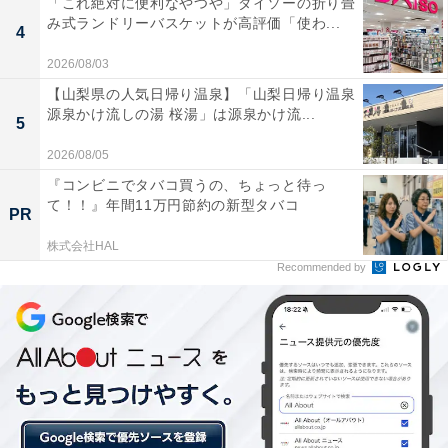
「これ絶対に便利なやつや」ダイソーの折り畳
大野）に話を伺った。
み式ランドリーバスケットが高評価「使わ...
4
2026/08/03
【山梨県の人気日帰り温泉】「山梨日帰り温泉
「実は歴史のある言葉遊び『ダジャレ』を“真
源泉かけ流しの湯 桜湯」は源泉かけ流...
5
剣”に取り入れました」
2026/08/05
『コンビニでタバコ買うの、ちょっと待っ
――「神社声援」ができた経緯についてお教えくださ
て！！』年間11万円節約の新型タバコ
PR
い。
株式会社HAL
Recommended by
大野
：商品開発は、1300年の歴史を誇る、江戸総鎮守神
田明神様からの業務依頼から始まりました。神社で販売
していなくて神社らしいもの……神社で販売するからに
は「願い」や「祈り」を込めたものを。そんなことを考
えながら、神社と商品のイメージをつなげていきまし
た。