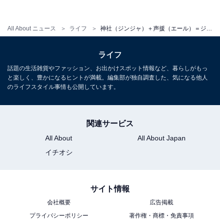
す。懐の広い神田明神さんには感謝です！」とみほとけ
さん。
All About ニュース
ライフ
神社（ジンジャ）＋声援（エール）＝ジンジャーエールとはダジャレがお上手！ 神田明神のキラキラネーム飲料が話題
神社という日本古来の歴史を感じる空間に、近代的なア
ライフ
ニメやユニークな商品がある……。一見異種なようで、
話題の生活雑貨やファッション、お出かけスポット情報など、暮らしがもっ
氏神氏子のような関係で互いに支え合う様は神社の在り
と楽しく、豊かになるヒントが満載。編集部が独自調査した、気になる他人
方そのものである。お近くにお住まいの人はもちろん、
のライフスタイル事情も公開しています。
筆者のように遠方に住む人も、ご興味あればぜひ神田明
神を参拝して、そんな空気を体感していただきたい。
関連サービス
All About
All About Japan
取材協力：みほとけさん
イチオシ
Twitterアカウント：
https://twitter.com/mihotoke_chan
サイト情報
＞次ページ：実際の投稿＆みほとけさんのほかの投稿も
会社概要
広告掲載
見る
プライバシーポリシー
著作権・商標・免責事項