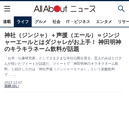
連載
ライフ
グルメ
社会
IT・ビジネス
エンタメ
リサ
神社（ジンジャ）＋声援（エール）＝ジンジ
ャーエールとはダジャレがお上手！ 神田明神
のキラキラネーム飲料が話題
「お寺・仏像研究家」としてさまざまな寺社仏閣を巡る、芸人のみほとけさ
んが呟いたツイートが話題だ。ツイートで「神田明神のキラキラネーム飲
料」と紹介したのは「神社声援（ジンジャーエール）」という炭酸飲料
で……。
2022.12.07
加納 ゆい