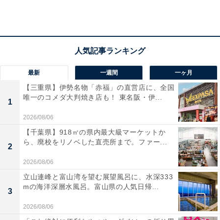
最新
一週間
一ヶ月
【三重県】伊勢名物「赤福」の直営店に、全国
唯一のコメダ大判焼き店も！ 東名阪・伊...
縁結びセット（税込750円）
1
2026/08/06
味は、生姜がかなり強めのいわゆる辛口ジンジャーエー
【千葉県】918㎡の県内最大級マーケットか
ら、廃校をリノベした直売所まで。ファー...
ル。セットで添えられたマシュマロと合わせるとちょう
2
ど良かった。テイクアウト（単品で税込350円）もで
2026/08/06
き、箱に入った贈答用もある。
立山連峰と富山湾を望む展望風呂に、水深333
mの海洋深層水風呂。富山県の人気日帰...
3
シャレと生姜味の効いた、「神社声援」を販売している
2026/08/06
EDOCCO CAFE MASU MASUの店長大野さん（以下、