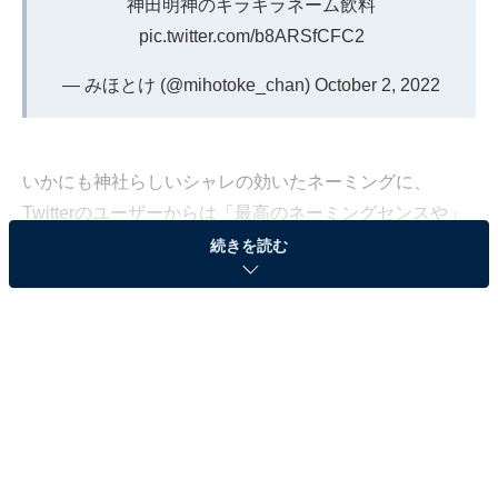
神田明神のキラキラネーム飲料
pic.twitter.com/b8ARSfCFC2
— みほとけ (@mihotoke_chan)
October 2, 2022
いかにも神社らしいシャレの効いたネーミングに、
Twitterのユーザーからは「最高のネーミングセンスや」
「くだらないけど好き」「生姜強めで美味しいですよ
続きを読む
ね」など数々のコメントが寄せられている。
「神社声援」は神田明神の境内で販売されているそう。
関西在住の筆者だが、タイミングよく東京に行く事案が
発生したので、これも何かの思し召しだと思い神田明神
へ参詣してきた。