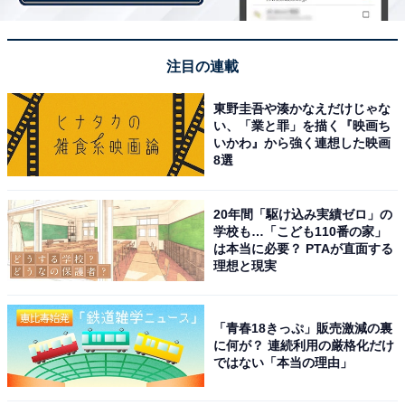
――ダジャレのようなネーミングに思わず笑ってしまい
ました
。
注目の連載
大野
：ジンジャからのエールです（笑）。でも、オヤジ
東野圭吾や湊かなえだけじゃな
ギャグともとれるダジャレ、言葉遊びは、実は江戸時代
い、「業と罪」を描く『映画ち
いかわ』から強く連想した映画
から始まったれっきとした文化です。神田明神には、江
8選
戸時代に愛された文化が色濃く残っているので、その香
りをどこかに感じさせたく「神社声援」という名前にな
20年間「駆け込み実績ゼロ」の
りました。
学校も…「こども110番の家」
は本当に必要？ PTAが直面する
理想と現実
――評判はいかがですか？
大野
：毎日のように買いに来てくださるお客様もいらっ
「青春18きっぷ」販売激減の裏
しゃいます。
に何が？ 連続利用の厳格化だけ
ではない「本当の理由」