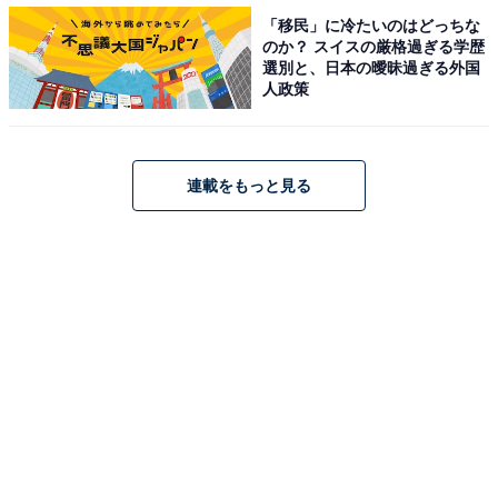
「移民」に冷たいのはどっちな
神田明神は、全国のアニメファンにとっては有名なアニ
のか？ スイスの厳格過ぎる学歴
選別と、日本の曖昧過ぎる外国
メの聖地である。人気作品の『
ラブライブ！』
や『
響
人政策
け！ユーフォニアム』
などさまざまなアニメともコラボ
レーションしている。寛容な雰囲気だからこそ、ユニー
クな商品開発が成されたのだろうと感じ、神田明神の広
連載をもっと見る
報担当に聞いたところ、
「秋葉原地域の氏神として、神社が登場するアニメなど
には積極的に協力させていただいています。映像作品と
の歴史も古く、昭和時代には連続テレビドラマ『銭形平
次』（フジテレビ系）の舞台にもなっています」という
ことだった。
今回のツイートの反響について、「参拝者が楽しめた
り、祈りの場所が身近であることはいいことだと思いま