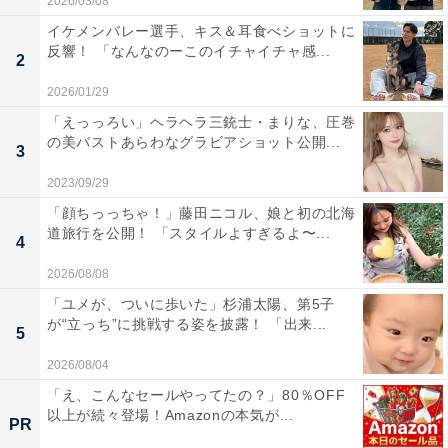
2026/03/08
イケメンバレー選手、キス＆耳食べショットに
反響！ 「なんなのーこのイチャイチャ感...
2
2026/01/29
「えっっろい」ヘラヘラ三銃士・まりな、圧巻
の美バストあらわなグラビアショット公開...
3
2023/09/29
「顔ちっっちゃ！」藤田ニコル、娘と初の北海
道旅行を公開！ 「スタイルよすぎるよ〜...
4
2026/08/08
「ユメが、ついに歩いた」杉浦太陽、第5子
が“立っち”に挑戦する姿を披露！ 「出来...
5
2026/08/04
「え、こんなセールやってたの？」80％OFF
以上が続々登場！Amazonの本気が...
PR