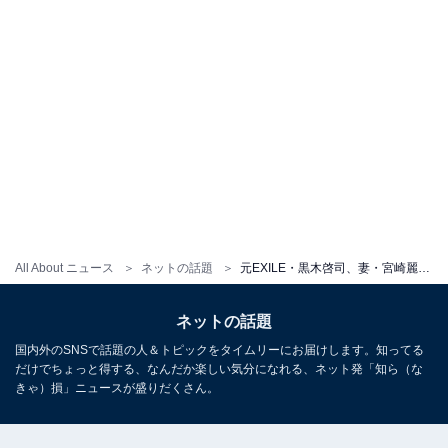
All About ニュース
ネットの話題
元EXILE・黒木啓司、妻・宮崎麗果との美男美女すぎるウエディングフォト公開！ 「幸せ笑顔がダダ漏れですね︎」
ネットの話題
国内外のSNSで話題の人＆トピックをタイムリーにお届けします。知ってる
だけでちょっと得する、なんだか楽しい気分になれる、ネット発「知ら（な
きゃ）損」ニュースが盛りだくさん。