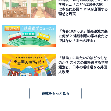
学校も…「こども110番の家」
は本当に必要？ PTAが直面する
理想と現実
「青春18きっぷ」販売激減の裏
に何が？ 連続利用の厳格化だけ
ではない「本当の理由」
「移民」に冷たいのはどっちな
のか？ スイスの厳格過ぎる学歴
選別と、日本の曖昧過ぎる外国
人政策
連載をもっと見る