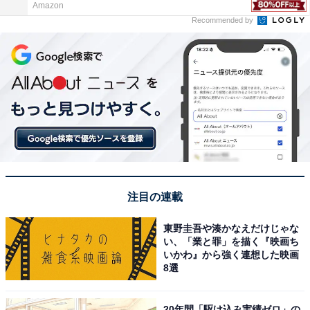
Amazon
Recommended by
注目の連載
東野圭吾や湊かなえだけじゃな
い、「業と罪」を描く『映画ち
いかわ』から強く連想した映画
8選
20年間「駆け込み実績ゼロ」の