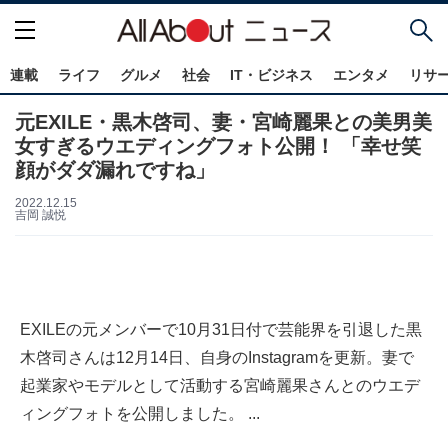
連載
ライフ
グルメ
社会
IT・ビジネス
エンタメ
リサ
元EXILE・黒木啓司、妻・宮崎麗果との美男美
女すぎるウエディングフォト公開！ 「幸せ笑
顔がダダ漏れですね︎」
2022.12.15
吉岡 誠悦
EXILEの元メンバーで10月31日付で芸能界を引退した黒
木啓司さんは12月14日、自身のInstagramを更新。妻で
起業家やモデルとして活動する宮崎麗果さんとのウエデ
ィングフォトを公開しました。 ...