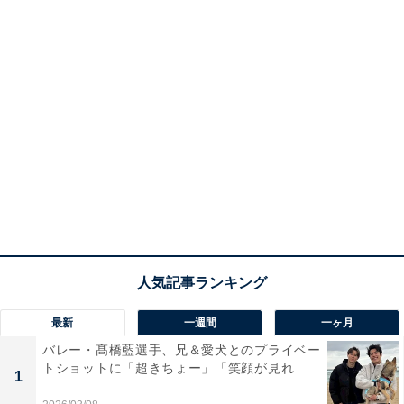
最新
一週間
一ヶ月
バレー・髙橋藍選手、兄＆愛犬とのプライベー
トショットに「超きちょー」「笑顔が見れ...
1