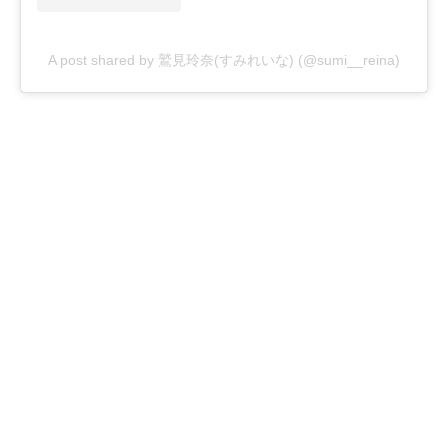
A post shared by 鷲見玲奈(すみれいな) (@sumi__reina)