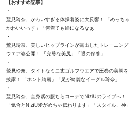
【おすすめ記事】
・
鷲見玲奈、かわいすぎる体操着姿に大反響！ 「めっちゃ
かわいいっす」「何着ても絵になるなぁ」
・
鷲見玲奈、美しいヒップラインが露出したトレーニング
ウエア姿公開！ 「完璧な美尻」「眼の保養」
・
鷲見玲奈、タイトなミニ丈ゴルフウエアで圧巻の美脚を
披露！ 「ホント綺麗」「足が綺麗なイーグル玲奈」
・
鷲見玲奈、全身紫の腹ちらコーデでNiziUのライブへ！
「気合とNiziU愛がめちゃ伝わります」「スタイル、神」