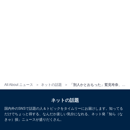
All About ニュース
ネットの話題
「別人かとおもった」鷲見玲奈、ワイルドな汗だくグラビアショットで美ボディ披露！ 「美しすぎる」
ネットの話題
国内外のSNSで話題の人＆トピックをタイムリーにお届けします。知ってる
だけでちょっと得する、なんだか楽しい気分になれる、ネット発「知ら（な
きゃ）損」ニュースが盛りだくさん。