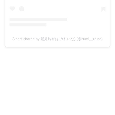
A post shared by 鷲見玲奈(すみれいな) (@sumi__reina)