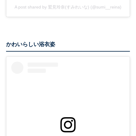
A post shared by 鷲見玲奈(すみれいな) (@sumi__reina)
かわいらしい浴衣姿