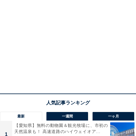
最新
一週間
一ヶ月
【愛知県】無料の動物園＆観光牧場に、市初の
天然温泉も！ 高速道路のハイウェイオア...
1