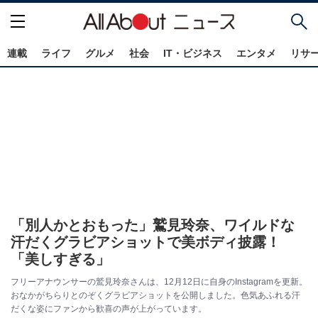
連載
ライフ
グルメ
社会
IT・ビジネス
エンタメ
リサ
「別人かとおもった」鷲見玲奈、ワイルドな
汗だくグラビアショットで美ボディ披露！
「美しすぎる」
フリーアナウンサーの鷲見玲奈さんは、12月12日に自身のInstagramを更新。
おなかがちらりとのぞくグラビアショットを公開しました。色気あふれる汗
だくな姿にファンから歓喜の声が上がっています。