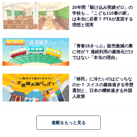
20年間「駆け込み実績ゼロ」の
学校も…「こども110番の家」
は本当に必要？ PTAが直面する
理想と現実
「青春18きっぷ」販売激減の裏
に何が？ 連続利用の厳格化だけ
ではない「本当の理由」
「移民」に冷たいのはどっちな
のか？ スイスの厳格過ぎる学歴
選別と、日本の曖昧過ぎる外国
人政策
連載をもっと見る