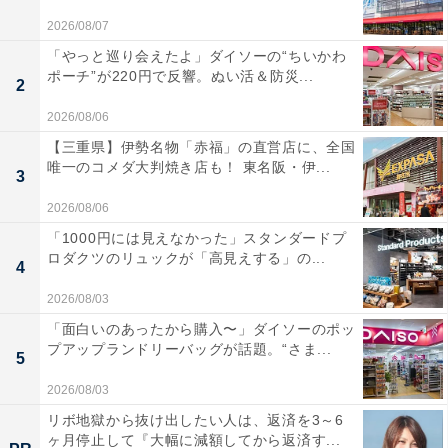
2026/08/07
「やっと巡り会えたよ」ダイソーの“ちいかわ
ポーチ”が220円で反響。ぬい活＆防災...
2
2026/08/06
【三重県】伊勢名物「赤福」の直営店に、全国
唯一のコメダ大判焼き店も！ 東名阪・伊...
3
2026/08/06
「1000円には見えなかった」スタンダードプ
ロダクツのリュックが「高見えする」の...
4
2026/08/03
「面白いのあったから購入〜」ダイソーのポッ
プアップランドリーバッグが話題。“さま...
5
2026/08/03
リボ地獄から抜け出したい人は、返済を3～6
ヶ月停止して『大幅に減額してから返済す...