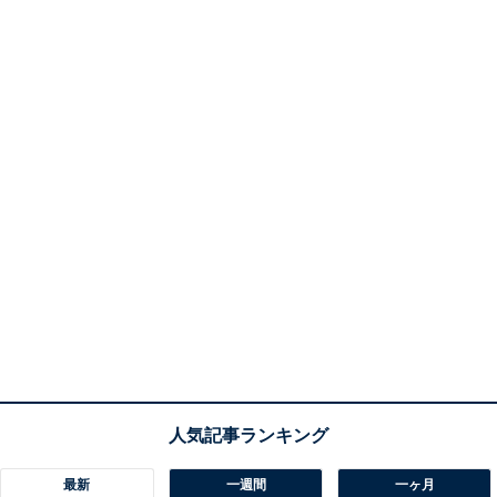
最新
一週間
一ヶ月