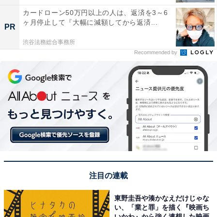
カードローン50万円以上の人は、返済を3～6
ヶ月停止して『大幅に減額してから返済...
PR
渋谷法務総合事務所
Recommended by
注目の連載
東野圭吾や湊かなえだけじゃな
い、「業と罪」を描く『映画ち
いかわ』から強く連想した映画