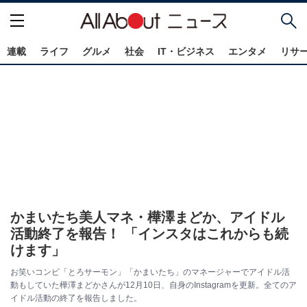
連載
ライフ
グルメ
社会
IT・ビジネス
エンタメ
リサ
かまいたち美人マネ・樺澤まどか、アイドル
活動終了を報告！ 「インスタはこれからも続
けます」
お笑いコンビ「とろサーモン」「かまいたち」のマネージャーでアイドル活
動もしていた樺澤まどかさんが12月10日、自身のInstagramを更新。全てのア
イドル活動の終了を報告しました。