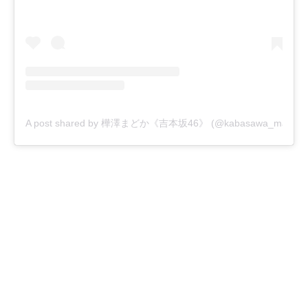
A post shared by 樺澤まどか《吉本坂46》 (@kabasawa_madoka