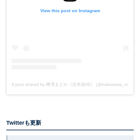
View this post on Instagram
A post shared by 樺澤まどか《吉本坂46》 (@kabasawa_madoka
Twitterも更新