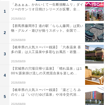
「あぁぁぁ。かわいくて一生断捨離ムリ」ダイ
ソーのサンリオ日焼けシリーズが反響。全...
1
2026/08/10
【群馬県藤岡市】道の駅「ららん藤岡」は買い
物・グルメ・遊びが揃うスポット。全国で...
2
2026/08/09
【岐阜県の人気スーパー銭湯】「六条温泉 喜
多の湯」は人工温泉や多彩なお風呂・岩盤...
3
2026/08/09
【宮城県の穴場日帰り温泉】「晴れ温泉」は1
00％源泉掛け流しの天然混合泉を楽しめ...
4
2026/08/09
【岐阜県の人気スーパー銭湯】「湯どころ み
のり」は「いけだゆげ温泉」や冷冷交代浴...
5
2026/08/09