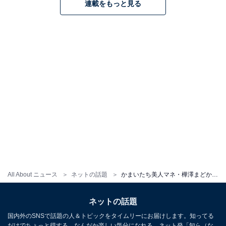
連載をもっと見る
All About ニュース
ネットの話題
かまいたち美人マネ・樺澤まどか、アイドル活動終了を報告！ 「インスタはこれからも続けます」
ネットの話題
国内外のSNSで話題の人＆トピックをタイムリーにお届けします。知ってる
だけでちょっと得する、なんだか楽しい気分になれる、ネット発「知ら（な