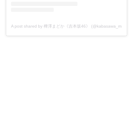
A post shared by 樺澤まどか《吉本坂46》 (@kabasawa_madoka