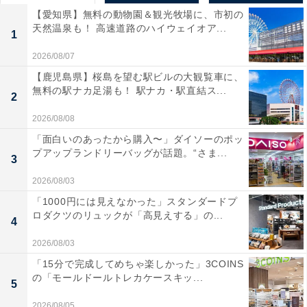
【愛知県】無料の動物園＆観光牧場に、市初の
天然温泉も！ 高速道路のハイウェイオア...
1
2026/08/07
【鹿児島県】桜島を望む駅ビルの大観覧車に、
無料の駅ナカ足湯も！ 駅ナカ・駅直結ス...
2
2026/08/08
「面白いのあったから購入〜」ダイソーのポッ
プアップランドリーバッグが話題。“さま...
3
2026/08/03
「1000円には見えなかった」スタンダードプ
ロダクツのリュックが「高見えする」の...
4
2026/08/03
「15分で完成してめちゃ楽しかった」3COINS
の「モールドールトレカケースキッ...
5
2026/08/05