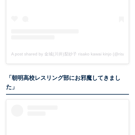
A post shared by 金城(川井)梨紗子 risako kawai kinjo (@risako_k
「朝明高校レスリング部にお邪魔してきまし
た」