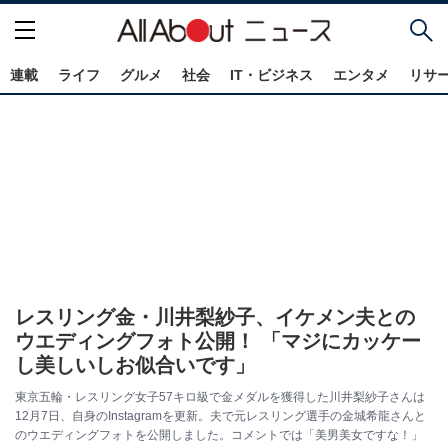
連載
ライフ
グルメ
社会
IT・ビジネス
エンタメ
リサ
レスリング金・川井梨紗子、イケメン夫との
ウエディングフォト公開！ 「マジにカッケー
し美しいしお似合いです」
東京五輪・レスリング女子57キロ級で金メダルを獲得した川井梨紗子さんは
12月7日、自身のInstagramを更新。夫で元レスリング選手の金城希龍さんと
のウエディングフォトを公開しました。コメントでは「美男美女ですな！」