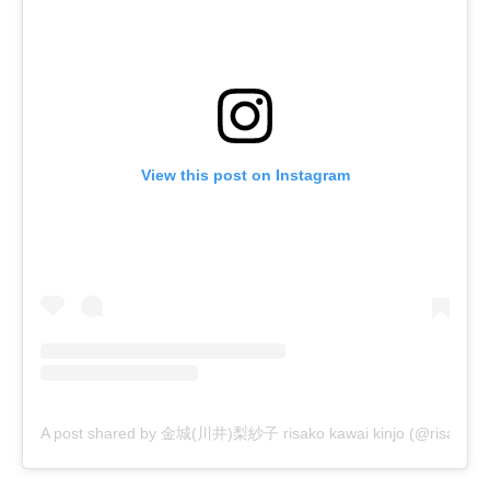
View this post on Instagram
A post shared by 金城(川井)梨紗子 risako kawai kinjo (@risako_k