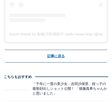
A post shared by 金城(川井)梨紗子 risako kawai kinjo (@risako_k
記事に戻る
こちらもおすすめ
「千年に一度の美少女」吉田沙保里、姪っ子の
最新顔出しショット公開！ 「後藤真希ちゃんか
と思いました」