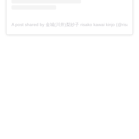
A post shared by 金城(川井)梨紗子 risako kawai kinjo (@risako_k