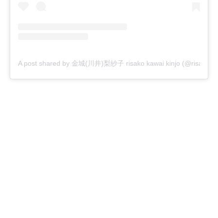
A post shared by 金城(川井)梨紗子 risako kawai kinjo (@risako_k