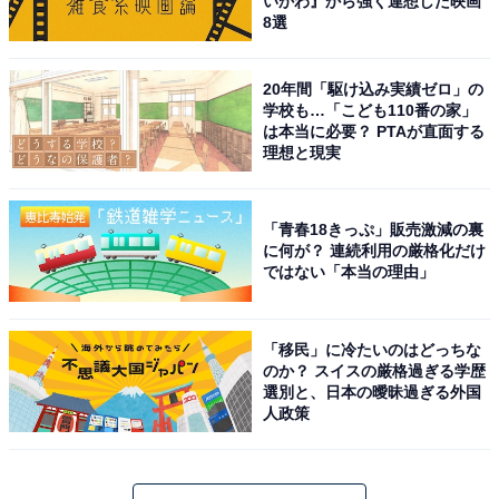
いかわ』から強く連想した映画
8選
20年間「駆け込み実績ゼロ」の
学校も…「こども110番の家」
は本当に必要？ PTAが直面する
理想と現実
「青春18きっぷ」販売激減の裏
に何が？ 連続利用の厳格化だけ
ではない「本当の理由」
「移民」に冷たいのはどっちな
のか？ スイスの厳格過ぎる学歴
選別と、日本の曖昧過ぎる外国
人政策