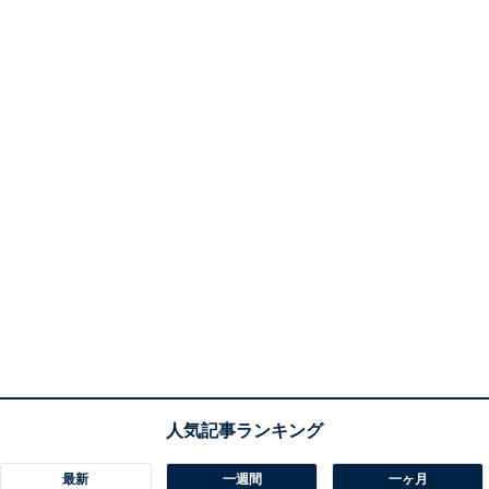
最新
一週間
一ヶ月