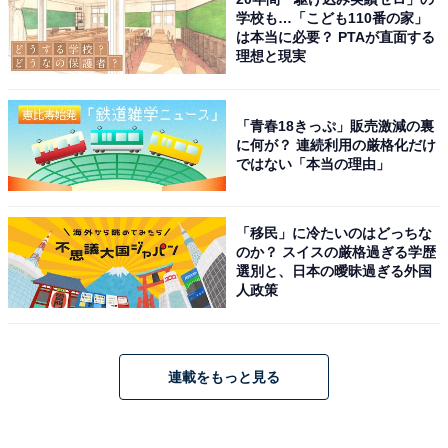
学校も…「こども110番の家」
は本当に必要？ PTAが直面する
理想と現実
「青春18きっぷ」販売激減の裏
に何が？ 連続利用の厳格化だけ
ではない「本当の理由」
「移民」に冷たいのはどっちな
のか？ スイスの厳格過ぎる学歴
選別と、日本の曖昧過ぎる外国
人政策
連載をもっと見る