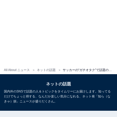
All About ニュース
ネットの話題
サッカーの“ガチオタク”で話題の日向坂46・影山優佳、W杯終了で思い語る「勇気や感動をいただきました」
ネットの話題
国内外のSNSで話題の人＆トピックをタイムリーにお届けします。知ってる
だけでちょっと得する、なんだか楽しい気分になれる、ネット発「知ら（な
きゃ）損」ニュースが盛りだくさん。