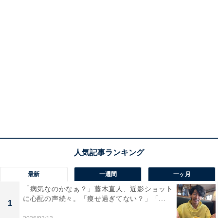
最新
一週間
一ヶ月
「病気なのかなぁ？」藤木直人、近影ショット
に心配の声続々。「痩せ過ぎてない？」「...
1