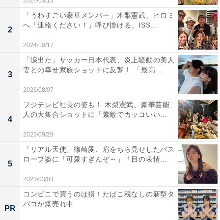
2026/03/13
「うわすごい豪華メンバー」木梨憲武、ヒロミ
へ「連絡ください！」呼び掛ける。ISS...
2
2024/10/17
「涙出た」サッカー日本代表、炎上騒動の美人
妻との幸せ家族ショットに反響！ 「最高...
3
2026/08/07
フジテレビ社長の姿も！ 木梨憲武、豪華芸能
人の大集合ショットに「素敵でカッコいい...
4
2023/09/29
「リアル天使」篠崎愛、肩をちら見せしたバス
ローブ姿に「可愛すぎんぞ～」「目の表情...
5
2023/03/03
コンビニで買うのは損！たばこ税なしの新型タ
バコが爆売れ中
PR