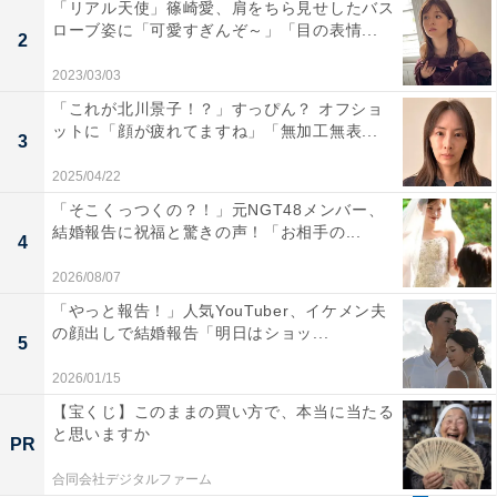
「リアル天使」篠崎愛、肩をちら見せしたバス
ローブ姿に「可愛すぎんぞ～」「目の表情...
2
2023/03/03
「これが北川景子！？」すっぴん？ オフショ
ットに「顔が疲れてますね」「無加工無表...
3
2025/04/22
「そこくっつくの？！」元NGT48メンバー、
結婚報告に祝福と驚きの声！「お相手の...
4
2026/08/07
「やっと報告！」人気YouTuber、イケメン夫
の顔出しで結婚報告「明日はショッ...
5
2026/01/15
【宝くじ】このままの買い方で、本当に当たる
と思いますか
PR
合同会社デジタルファーム