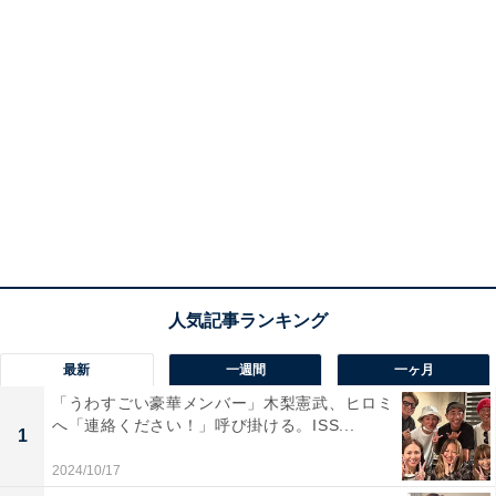
最新
一週間
一ヶ月
「うわすごい豪華メンバー」木梨憲武、ヒロミ
へ「連絡ください！」呼び掛ける。ISS...
1
2024/10/17