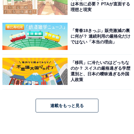
は本当に必要？ PTAが直面する
理想と現実
「青春18きっぷ」販売激減の裏
に何が？ 連続利用の厳格化だけ
ではない「本当の理由」
「移民」に冷たいのはどっちな
のか？ スイスの厳格過ぎる学歴
選別と、日本の曖昧過ぎる外国
人政策
連載をもっと見る