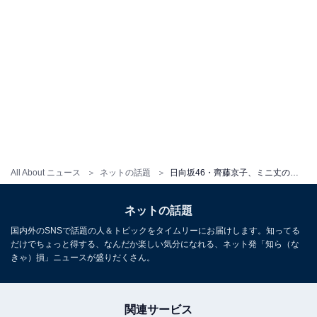
All About ニュース
ネットの話題
日向坂46・齊藤京子、ミニ丈のキャミ姿で美脚披露！ 「おばあちゃんちの休日」がテーマ
ネットの話題
国内外のSNSで話題の人＆トピックをタイムリーにお届けします。知ってる
だけでちょっと得する、なんだか楽しい気分になれる、ネット発「知ら（な
きゃ）損」ニュースが盛りだくさん。
関連サービス