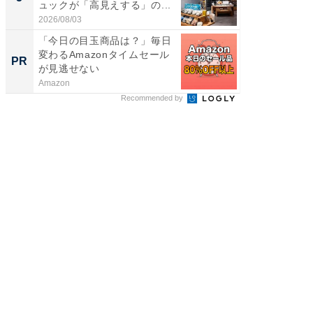
ュックが「高見えする」の...
ュックが
2026/08/03
2026/08/0
「今日の目玉商品は？」毎日
「今日
変わるAmazonタイムセール
変わるA
PR
PR
が見逃せない
が見逃
Amazon
Amazon
Recommended by