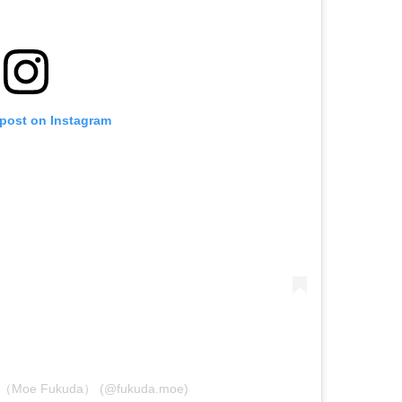
 post on Instagram
萌（Moe Fukuda） (@fukuda.moe)