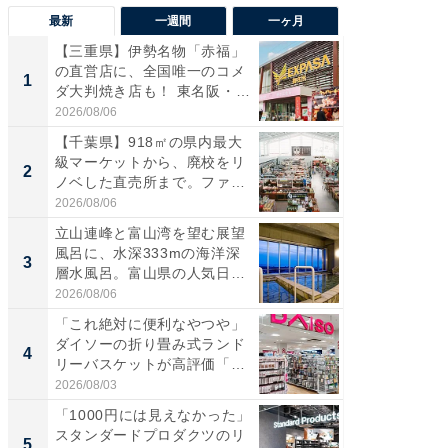
最新
一週間
一ヶ月
【三重県】伊勢名物「赤福」
【兵庫
の直営店に、全国唯一のコメ
ーメン
1
1
ダ大判焼き店も！ 東名阪・
再現した
伊...
道...
2026/08/06
2026/08/0
【千葉県】918㎡の県内最大
ステラ
級マーケットから、廃校をリ
詰め放題
2
2
ノベした直売所まで。ファ
00円で「
ー...
2026/08/06
2026/08/0
立山連峰と富山湾を望む展望
「面白
風呂に、水深333mの海洋深
入〜」
3
3
層水風呂。富山県の人気日
プラン
帰...
題。“さま
2026/08/06
2026/08/0
「これ絶対に便利なやつや」
「これ
ダイソーの折り畳み式ランド
ダイソ
4
4
リーバスケットが高評価「使
リーバ
わ...
わ...
2026/08/03
2026/08/0
「1000円には見えなかった」
「100
スタンダードプロダクツのリ
スタン
5
5