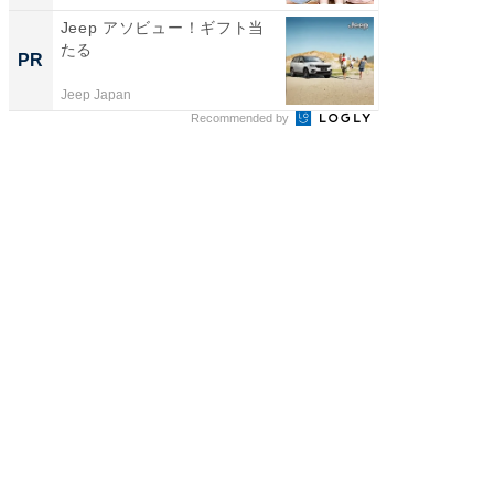
Jeep アソビュー！ギフト当
特別な
たる
「太り
PR
PR
とは？
Jeep Japan
森永乳業
Recommended by