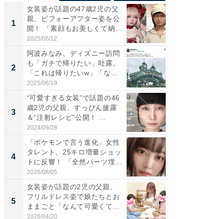
女装姿が話題の47歳2児の父
「さす
親、ビフォーアフター姿を公
は」高
1
1
開！ 「素顔もお美しくて納...
災地を
「カ...
2025/06/12
2026/08/0
阿波みなみ、ディズニー訪問
「女の
も「ガチで帰りたい」吐露。
介、バ
2
2
「これは帰りたいw」「なん
らのプレ
ち...
愛...
2025/06/19
2026/08/0
“可愛すぎる女装”で話題の46
「好感
歳2児の父親、すっぴん披露
や、“マ
3
3
＆“注射レシピ”公開！ ...
画変更
財...
2024/09/28
2026/07/3
「ポケモンで言う進化」女性
「脚が
タレント、25キロ増量ショッ
横川尚
4
4
トに反響！ 「全然パーツ埋...
ムキな姿
刃...
2026/08/05
2026/08/0
女装姿が話題の2児の父親、
「2人と
フリルドレス姿で娘たちとお
團十郎
5
5
ままごと「なんて可愛くて平
「後ろ
和...
「...
2026/04/20
2026/08/0