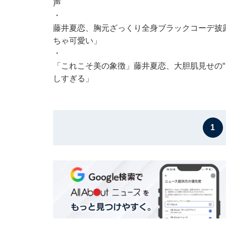
声
・
藤井夏恋、胸元ざっくり全身ブラックコーデ披
ちゃ可愛い」
・
「これこそ美の象徴」藤井夏恋、大胆肌見せの“
しすぎる」
1