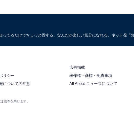
。知ってるだけでちょっと得する、なんだか楽しい気分になれる、ネット発「
広告掲載
ポリシー
著作権・商標・免責事項
報についての注意
All About ニュースについて
衆送信等を禁じます。