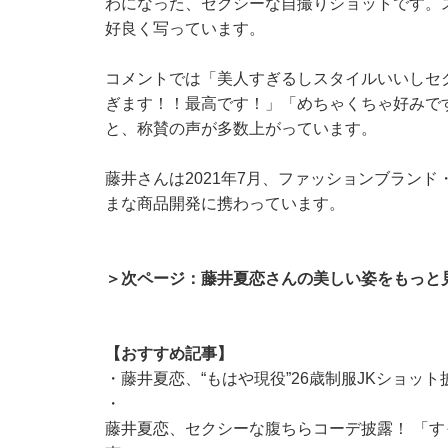
わになった、セクシーな自撮りショットです。
好良く写っています。
コメントでは「美人すぎるしスタイルいいしセ
ぎます！！最高です！」「めちゃくちゃ好みで
と、称賛の声が多数上がっています。
藤井さんは2021年7月、ファッションブランド
まな商品開発に携わっています。
＞次ページ：藤井夏恋さんの美しい姿をもっと
【おすすめ記事】
・
藤井夏恋、“もはや現役”26歳制服JKショッ
・
藤井夏恋、セクシーな腹ちらコーデ披露！ 「