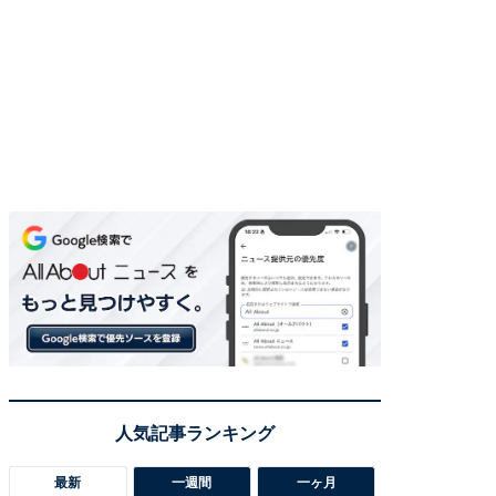
最新
一週間
一ヶ月