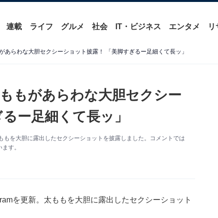
連載
ライフ
グルメ
社会
IT・ビジネス
エンタメ
リ
があらわな大胆セクシーショット披露！ 「美脚すぎるー足細くて長ッ」
太ももがあらわな大胆セクシー
ぎるー足細くて長ッ」
新。太ももを大胆に露出したセクシーショットを披露しました。コメントでは
います。
agramを更新。太ももを大胆に露出したセクシーショット