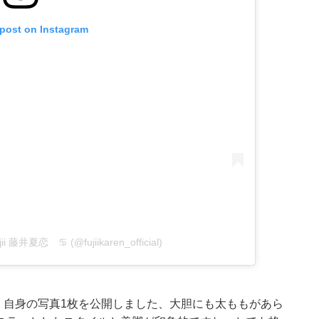
 post on Instagram
jii 藤井夏恋 ♋︎ (@fujiikaren_official)
り、自身の写真1枚を公開しました、大胆にも太ももがあら