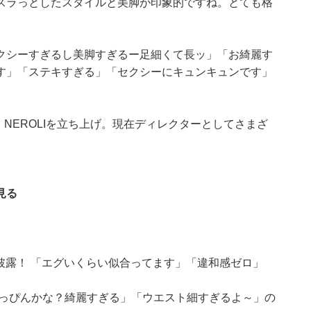
スラっとしたスタイルと美脚が印象的ですね。とても格
クシーすぎるし美脚すぎるー足細くて長ッ」「お綺麗す
す」「ステキすぎる」「セクシーにキュンキュンです」
・NEROLIを立ち上げ。現在ディレクターとしてさまざ
見る
ト披露！ 「エグいくらい似合ってます」「違和感ゼロ」
すっぴんかな？綺麗すぎる」「ウエスト細すぎるよ～」の