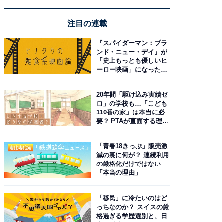
注目の連載
『スパイダーマン：ブラ
ンド・ニュー・デイ』が
「史上もっとも優しいヒ
ーロー映画」になった理
由。予習したい作品は？
20年間「駆け込み実績ゼ
ロ」の学校も…「こども
110番の家」は本当に必
要？ PTAが直面する理想
と現実
「青春18きっぷ」販売激
減の裏に何が？ 連続利用
の厳格化だけではない
「本当の理由」
「移民」に冷たいのはど
っちなのか？ スイスの厳
格過ぎる学歴選別と、日