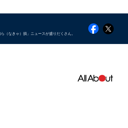
知ら（なきゃ）損」ニュースが盛りだくさん。