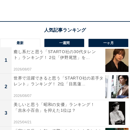
最新
一週間
一ヶ月
癒し系だと思う「STARTO社の30代タレン
ト」ランキング！ 2位「伊野尾慧」を...
1
2026/08/07
2位：「北葛城郡王寺町」
世界で活躍できると思う「STARTO社の若手タ
レント」ランキング！ 2位「目黒蓮...
2
「北葛城郡王寺町」は、大阪の天王寺駅まで電車で約20
分と、交通アクセスに優れた町。2022年4月には、教育
2026/08/07
のまち実現に向けて、新たに9年間の小中一貫教育を担
美しいと思う「昭和の女優」ランキング！
「吉永小百合」を抑えた1位は？
う義務教育学校2校が開校されました。町内にある明神
3
山は、5つの世界遺産など歴史的眺望が楽しめるおすす
2025/04/21
めスポット。葛城修験として日本遺産にも認定されてい