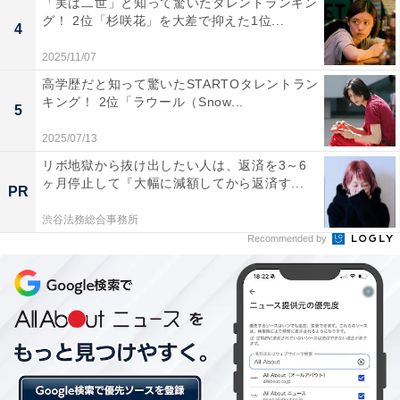
「実は二世」と知って驚いたタレントランキン
ます。
グ！ 2位「杉咲花」を大差で抑えた1位...
4
2025/11/07
高学歴だと知って驚いたSTARTOタレントラン
居住者からは「治安が良く、教育環境はよい」「程よく
キング！ 2位「ラウール（Snow...
田舎で住みやすい」との回答理由が聞かれました。
5
2025/07/13
リボ地獄から抜け出したい人は、返済を3～6
ヶ月停止して『大幅に減額してから返済す...
PR
渋谷法務総合事務所
Recommended by