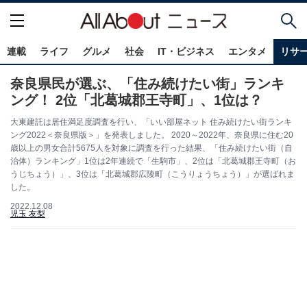
連載
ライフ
グルメ
社会
IT・ビジネス
エンタメ
リサ
奈良県民が選ぶ、「住み続けたい街」ランキ
ング！ 2位「北葛城郡王寺町」、1位は？
大東建託は居住満足度調査を行い、「いい部屋ネット 住み続けたい街ランキ
ング2022＜奈良県版＞」を発表しました。 2020～2022年、奈良県に住む20
歳以上の男女合計5675人を対象に調査を行った結果、「住み続けたい街（自
治体）ランキング」1位は2年連続で「生駒市」、2位は「北葛城郡王寺町（お
うじちょう）」、3位は「北葛城郡広陵町（こうりょうちょう）」が選ばれま
した。
2022.12.08
児玉 友梨