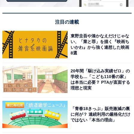
注目の連載
1位：「生駒市」
東野圭吾や湊かなえだけじゃな
い、「業と罪」を描く『映画ち
大阪府と京都府に隣接する「生駒市」は、生駒駅から大
いかわ』から強く連想した映画
阪難波駅まで電車で約20分と、交通利便性の良いエリア
8選
です。一方で、生駒山や矢田丘陵に囲まれた豊かな自然
環境と治安の良さも特長的。また、教育や子育て環境の
20年間「駆け込み実績ゼロ」の
良さには定評があり、今年度からは小学生を対象にした
学校も…「こども110番の家」
は本当に必要？ PTAが直面する
適応指導教室も開設しています。
理想と現実
居住者の回答理由を見ると「大阪方面にも奈良方面にも
「青春18きっぷ」販売激減の裏
アクセスが良く、居住環境も良いため」「お店も多い
に何が？ 連続利用の厳格化だけ
し、大阪などへのアクセスもいい。住み慣れた土地」と
ではない「本当の理由」
ありました。