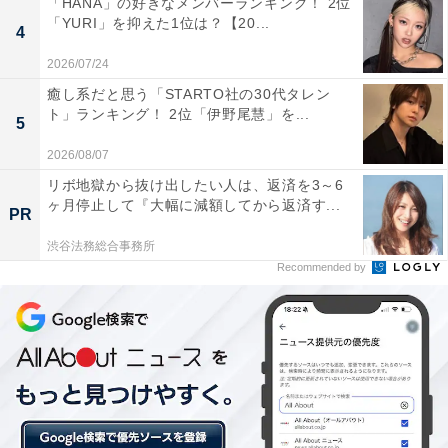
「HANA」の好きなメンバーランキング！ 2位
「YURI」を抑えた1位は？【20...
4
2026/07/24
癒し系だと思う「STARTO社の30代タレン
ト」ランキング！ 2位「伊野尾慧」を...
5
2026/08/07
リボ地獄から抜け出したい人は、返済を3～6
ヶ月停止して『大幅に減額してから返済す...
PR
渋谷法務総合事務所
女性社長の年齢構成比 経年変化
Recommended by
女性社長の年齢構成比は、2019年から4年連続で「70～
74歳」（14.5％）が最も高くなりました。60歳以上の女
性社長は全体の59.7％を占める結果に。
女性社長の平均年齢は、62.9歳。男性社長の平均年齢