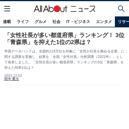
連載
ライフ
グルメ
社会
IT・ビジネス
エンタメ
リサ
「女性社長が多い都道府県」ランキング！ 3位
「青森県」を抑えた1位の2県は？
帝国データバンクは、全国約119万社を対象に「女性が社長を務める企業」に
関する調査を実施し、結果を「全国『女性社長』分析調査（2022年）」とし
て発表しました。「女性社長が多い都道府県」ランキングの3位「青森県」を
抑えた同率1位は？
2022.12.02
田中 寛大