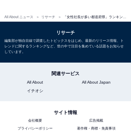
キングの1位は、同率（11.6％）で「沖縄県」と「徳島
県」でした。次いで「青森県」（10.9％）と続きます。
All About ニュース
リサーチ
「女性社長が多い都道府県」ランキング！ 3位「青森県」を抑えた1位の2県は？
「沖縄県」は10年連続で1位となり、同率で並んだ「徳
リサーチ
島県」は18年ぶりのトップでした。一方で、「岐阜県」
編集部が独自目線で調査したトピックスをはじめ、最新のリリース情報、ト
（5.8％）は13年連続の最下位に。女性社長の割合が低い
レンドに関するランキングなど、世の中で注目を集めている話題をお知らせ
しています。
製造業の多く集まる中部地方は、総じて順位が低い傾向
にあります。
関連サービス
All About
All About Japan
【おすすめ記事】
イチオシ
・
「女性社長の出身大学」ランキング！ 3位 早稲田大学、
サイト情報
2位 慶應義塾大学、1位は？
会社概要
広告掲載
・
プライバシーポリシー
著作権・商標・免責事項