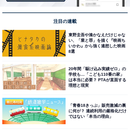
（60.4歳）や60歳以上の割合（52％）と比べて、女性社
長の方が高齢化している傾向にあります。
注目の連載
東野圭吾や湊かなえだけじゃな
い、「業と罪」を描く『映画ち
いかわ』から強く連想した映画
8選
20年間「駆け込み実績ゼロ」の
学校も…「こども110番の家」
は本当に必要？ PTAが直面する
理想と現実
「青春18きっぷ」販売激減の裏
に何が？ 連続利用の厳格化だけ
ではない「本当の理由」
「女性社長が多い都道府県」ランキング！ 1位は