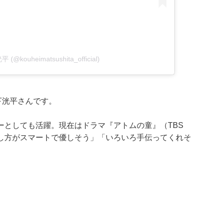
平 (@kouheimatsushita_official)
下洸平さんです。
ーとしても活躍。現在はドラマ『アトムの童』（TBS
し方がスマートで優しそう」「いろいろ手伝ってくれそ