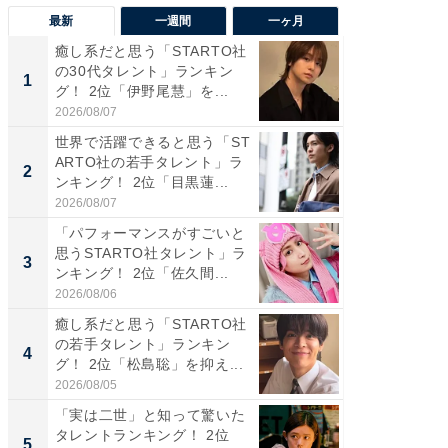
最新
一週間
一ヶ月
癒し系だと思う「STARTO社
癒し系だ
の30代タレント」ランキン
の若手
1
1
グ！ 2位「伊野尾慧」を...
グ！ 2
2026/08/07
2026/08/0
世界で活躍できると思う「ST
「パフ
ARTO社の若手タレント」ラ
思うST
2
2
ンキング！ 2位「目黒蓮...
ンキング
2026/08/07
2026/08/0
「パフォーマンスがすごいと
ギャップ
思うSTARTO社タレント」ラ
RTO社
3
3
ンキング！ 2位「佐久間...
キング！
2026/08/06
2026/08/0
癒し系だと思う「STARTO社
癒し系だ
の若手タレント」ランキン
の30代
4
4
グ！ 2位「松島聡」を抑え...
グ！ 2
2026/08/05
2026/08/0
「実は二世」と知って驚いた
「ファン
タレントランキング！ 2位
ARTO
5
5