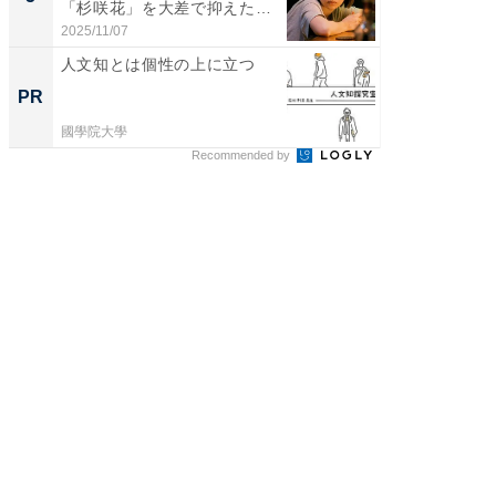
「杉咲花」を大差で抑えた1
グ！ 2
位...
2025/11/07
2026/08/0
人文知とは個性の上に立つ
なぜ日
のより
PR
PR
國學院大學
國學院大
Recommended by