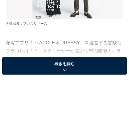
画像出典：
プレスリリース
花嫁アプリ「PLACOLE & DRESSY」を運営する冒険社
プラコレは「インスタユーザーが選ぶ理想の芸能人」ラ
ンキングを発表。同調査は、20〜30代の女性391人を対
続きを読む
象に、Instagramのストーリーズを利用して実施しました
（調査期間：2022年11月1〜14日）。20〜30代女性から
の“理想の夫婦像！”との声が多かった芸能人夫婦ランキ
ングを発表します！
＞10位までの全ランキング結果を見る