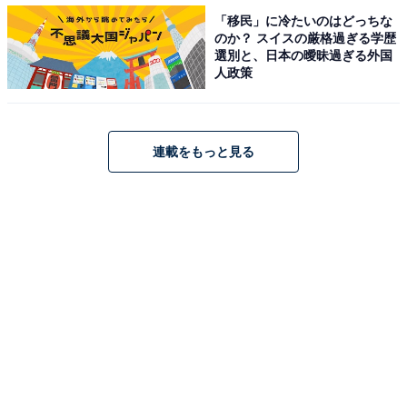
「移民」に冷たいのはどっちな
のか？ スイスの厳格過ぎる学歴
選別と、日本の曖昧過ぎる外国
人政策
A post shared by 賀来賢人 (@kento_kaku)
連載をもっと見る
第2位は、俳優やモデルとして活躍する賀来賢人さん・
榮倉奈々さん夫婦。2016年に結婚、2人の子どもの親で
もあります。4月には、ファッション誌『ハーパーズ バ
ザー』6月号（ハースト婦人画報社）で、夫婦そろって
カバーモデルを努め、披露された手つなぎショットに大
反響。
回答者からは、「尊すぎる夫婦」「本当に理想で
す…！！」「お互いがお互いをリスペクトして思いやっ