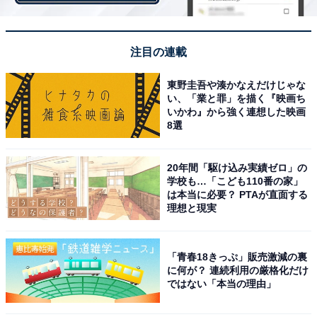
第2位：賀来賢人さん・榮倉奈々さん夫婦
注目の連載
東野圭吾や湊かなえだけじゃな
い、「業と罪」を描く『映画ち
いかわ』から強く連想した映画
8選
20年間「駆け込み実績ゼロ」の
学校も…「こども110番の家」
は本当に必要？ PTAが直面する
理想と現実
View this post on Instagram
「青春18きっぷ」販売激減の裏
に何が？ 連続利用の厳格化だけ
ではない「本当の理由」