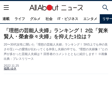
連載
ライフ
グルメ
社会
IT・ビジネス
エンタメ
リサ
「理想の芸能人夫婦」ランキング！ 2位「賀来
賢人・榮倉奈々夫婦」を抑えた1位は？
20〜30代女性に聞いた「理想の芸能人夫婦」ランキング！ SNS上でも仲の良
さや互いへの愛情が伝わってくる仲良し夫婦の中でも、“理想の夫婦像！”との
声が多かった芸能人夫婦は？ 回答者のコメントとともに紹介します！ ※画像
出典：プレスリリース
2022.11.25
福島 ゆき