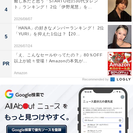
癒し系だと思う「STARTO社の30代タレン
るのが伝わってくるほどの仲の良さ」「お子さんもいる
ト」ランキング！ 2位「伊野尾慧」を...
4
けど仲良しで夫婦愛を感じる！」など、2人の仲の良さ
2026/08/07
が伝わってくるというコメントが寄せられました。
「HANA」の好きなメンバーランキング！ 2位
「YURI」を抑えた1位は？【20...
5
2026/07/24
「え、こんなセールやってたの？」80％OFF
以上が続々登場！Amazonの本気が...
PR
Amazon
Recommended by