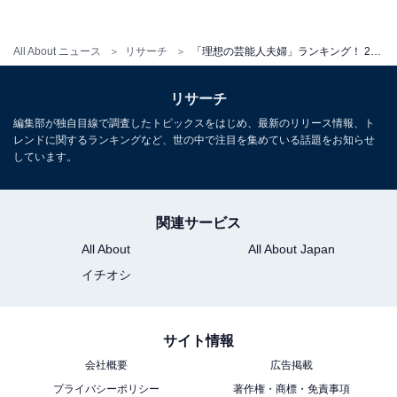
ている姿が垣間見えて、憧れます」など、互いのSNSで
時折見せる家庭の様子から、互いに尊敬し合っているこ
All About ニュース
リサーチ
「理想の芸能人夫婦」ランキング！ 2位「賀来賢人・榮倉奈々夫婦」を抑えた1位は？
とが感じられるという声が寄せられました。
リサーチ
編集部が独自目線で調査したトピックスをはじめ、最新のリリース情報、ト
レンドに関するランキングなど、世の中で注目を集めている話題をお知らせ
しています。
関連サービス
All About
All About Japan
イチオシ
サイト情報
会社概要
広告掲載
プライバシーポリシー
著作権・商標・免責事項