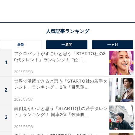
A post shared by 辻希美tsujinozomi_official (@tsujinozomi_officia
最新
一週間
一ヶ月
アクロバットがすごいと思う「STARTO社の3
0代タレント」ランキング！ 2位「...
1
第3位は、俳優の杉浦太陽さんと元モーニング娘。の辻
希美さん夫婦です。結婚15周年を迎え、4人の子どもの
2026/08/08
親としても育児に奮闘中。YouTubeやブログでは、夫婦
世界で活躍できると思う「STARTO社の若手タ
レント」ランキング！ 2位「目黒蓮...
それぞれ互いのことを考えている様子が伝わってきま
2
す。
2026/08/07
面倒見がいいと思う「STARTO社の若手タレン
回答者からは、「いくつになっても変わらずラブラブで
ト」ランキング！ 同率2位「佐藤勝...
3
可愛い」「アイドルだった頃の輝きを残しながら、立派
2026/08/08
に子育てしてて本当にすごい！」「お互い愛し合ってい