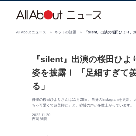
All About ニュース
ネットの話題
『silent』出演の桜田
姿を披露！ 「足細すぎて
る」
俳優の桜田ひよりさんは11月28日、自身のInstagramを
ちゃ可愛くて超美脚だ」と、称賛の声が多数上がっています。
2022.11.30
吉岡 誠悦