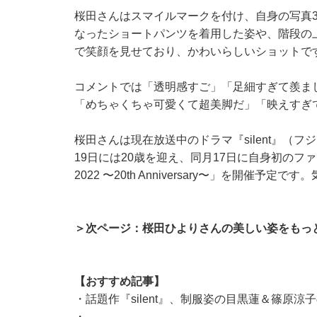
桜田さんはスマイルマークを付け、自身の写真
なったショートパンツを着用した姿や、階段の
で笑顔を見せており、かわいらしいショットで
コメントでは「透明感すご」「足細すぎて羨ま
「めちゃくちゃ可愛くて超美脚だ」「映えすぎ
桜田さんは現在放送中のドラマ『silent』（
19日には20歳を迎え、同月17日に自身初の
2022 〜20th Anniversary〜」を開催
＞次ページ：桜田ひよりさんの美しい姿をもっ
【おすすめ記事】
・
話題作『silent』、制服姿の目黒蓮＆篠原
・