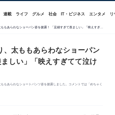
連載
ライフ
グルメ
社会
IT・ビジネス
エンタメ
リ
『silent』出演の桜田ひより、太ももあらわなショーパン姿を披露！ 「足細すぎて羨ましい」「映えすぎてて泣ける」
ひより、太ももあらわなショーパン
羨ましい」「映えすぎてて泣け
更新。太ももあらわなショートパンツ姿を披露しました。コメントでは「めちゃく