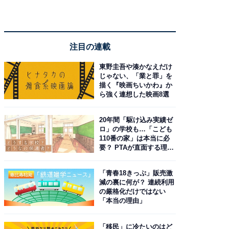
注目の連載
東野圭吾や湊かなえだけ
じゃない、「業と罪」を
描く『映画ちいかわ』か
ら強く連想した映画8選
20年間「駆け込み実績ゼ
ロ」の学校も…「こども
110番の家」は本当に必
要？ PTAが直面する理想
と現実
「青春18きっぷ」販売激
減の裏に何が？ 連続利用
の厳格化だけではない
「本当の理由」
「移民」に冷たいのはど