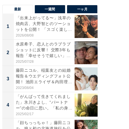
最新
一週間
一ヶ月
「出来上がってる〜」浅草の
「さす
焼肉店、大野智とのツーショ
は」高
1
1
ットを公開！ 「スゴく楽し
災地を
そ...
「カ...
2026/08/08
2026/08/0
水原希子、恋人とのラブラブ
「脚が
ショットに反響！ 交際3年も
横川尚
2
2
報告「幸せそうで嬉しい」
ムキな姿
「...
刃...
2025/07/28
2026/08/0
藤田ニコル、稲葉友との結婚
「え、
報告＆ウエディングフォト公
芸人、2
3
3
開！ 池田エライザ＆内田理
エットに
央...
2023/08/04
2026/08/0
「がんばって生きてくれまし
「脳がバ
た」氷川きよし、“パートナ
装姿が話
4
4
ー”の命日に思い。「私の身
のお父さ
体...
2025/02/17
2026/08/0
「顔ちっっちゃ！」藤田ニコ
「ちょ
ル、娘と初の北海道旅行を公
ってま