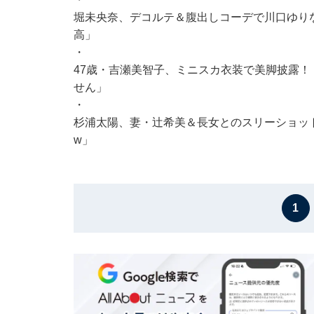
堀未央奈、デコルテ＆腹出しコーデで川口ゆりな
高」
・
47歳・吉瀬美智子、ミニスカ衣装で美脚披露！
せん」
・
杉浦太陽、妻・辻希美＆長女とのスリーショッ
w」
1