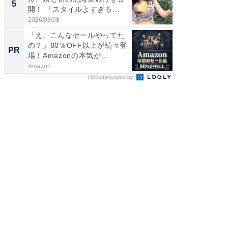
5
5
開！ 「スタイルよすぎる
熊本地
よ〜...
...
2026/08/08
2026/08/0
「え、こんなセールやってた
「え、
の？」80％OFF以上が続々登
の？」8
PR
PR
場！Amazonの本気が...
場！Ama
Amazon
Amazon
Recommended by