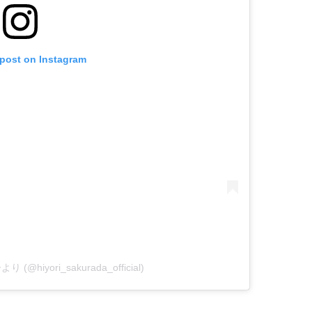
 post on Instagram
り (@hiyori_sakurada_official)