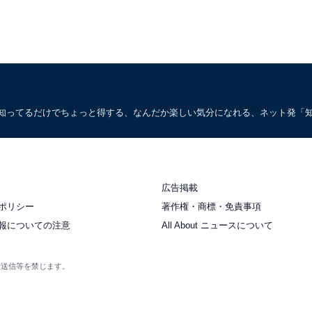
。知ってるだけでちょっと得する、なんだか楽しい気分になれる、ネット発「
広告掲載
ポリシー
著作権・商標・免責事項
報についての注意
All About ニュースについて
衆送信等を禁じます。